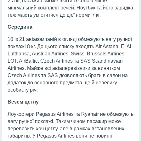
2-3 кг, пасажир зможе взяти із собою лише
мінімальний комплект речей. Ноутбук та його зарядка
теж мають уміститися до цієї норми 7 кг.
Середина
10 із 21 авіакомпаній в огляді обмежують вагу ручної
поклажі 8 кг. До цього списку входять Air Astana, El Al,
Lufthansa, Austrian Airlines, Swiss, Brussels Airlines,
LOT, AirBaltic, Czech Airlines та SAS Scandinavian
Airlines. Майже всі авіаперевізники за винятком
Czech Airlines та SAS дозволяють брати в салон на
додаток до основного предмета ще й невелику
особисту річ.
Везем цеглу
Лоукостери Pegasus Airlines та Ryanair не обмежують
вагу ручної поклажі. Таким чином пасажир може
перевозити хоч цеглу, але в рамках встановлених
габаритів. У Pegasus Airlines вони не повинні