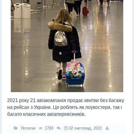
2021 року 21 авіакомпанія продає квитки без багажу
на рейсах з України. Це роблять як лоукостери, так і
багато класичних авіаперевізників.
Нотатки
1793
02 листопад, 2021