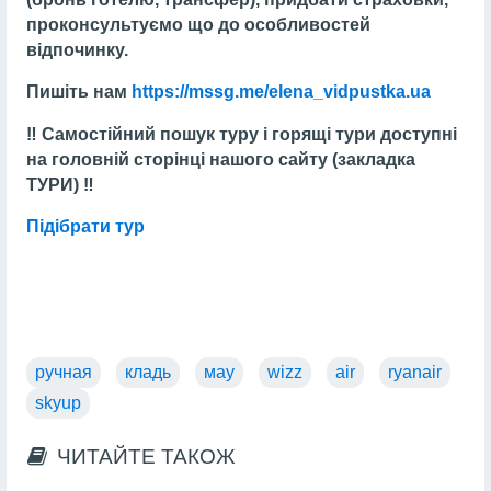
проконсультуємо що до особливостей
відпочинку.
Пишіть нам
https://mssg.me/elena_vidpustka.ua
‼️ Самостійний пошук туру і горящі тури доступні
на головній сторінці нашого сайту (закладка
ТУРИ) ‼️
Підібрати тур
ручная
кладь
мау
wizz
air
ryanair
skyup
ЧИТАЙТЕ ТАКОЖ