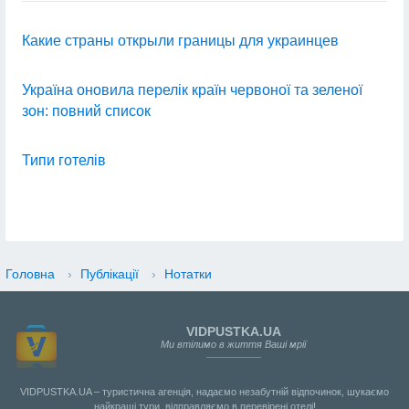
Какие страны открыли границы для украинцев
Україна оновила перелік країн червоної та зеленої
зон: повний список
Типи готелів
Головна
›
Публікації
›
Нотатки
VIDPUSTKA.UA
Ми втілимо в життя Ваші мрії
VIDPUSTKA.UA – туристична агенція, надаємо незабутній відпочинок, шукаємо
найкращі тури, відправляємо в перевірені отелі!