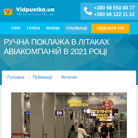
+380 98 550 88 77
+380 66 122 11 22
ТУРИ
ГОТЕЛІ
КРАЇНИ
ПУБЛІКАЦІЇ
ПІДІБРАТИ ТУР
РУЧНА ПОКЛАЖА В ЛІТАКАХ
АВІАКОМПАНІЙ В 2021 РОЦІ
Головна
›
Публікації
›
Нотатки