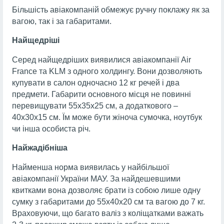
Більшість авіакомпаній обмежує ручну поклажу як за
вагою, так і за габаритами.
Найщедріші
Серед найщедріших виявилися авіакомпанії Air
France та KLM з одного холдингу. Вони дозволяють
купувати в салон одночасно 12 кг речей і два
предмети. Габарити основного місця не повинні
перевищувати 55х35х25 см, а додаткового –
40х30х15 см. Їм може бути жіноча сумочка, ноутбук
чи інша особиста річ.
Найжадібніша
Найменша норма виявилась у найбільшої
авіакомпанії України МАУ. За найдешевшими
квитками вона дозволяє брати із собою лише одну
сумку з габаритами до 55х40х20 см та вагою до 7 кг.
Враховуючи, що багато валіз з коліщатками важать