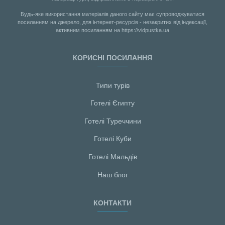
Будь-яке використання матеріалів даного сайту має супроводжуватися
посиланням на джерело, для інтернет-ресурсів - незакритих від індексації,
активним посиланням на https://vidpustka.ua
КОРИСНІ ПОСИЛАННЯ
Типи турів
Готелі Єгипту
Готелі Туреччини
Готелі Куби
Готелі Мальдiв
Наш блог
КОНТАКТИ