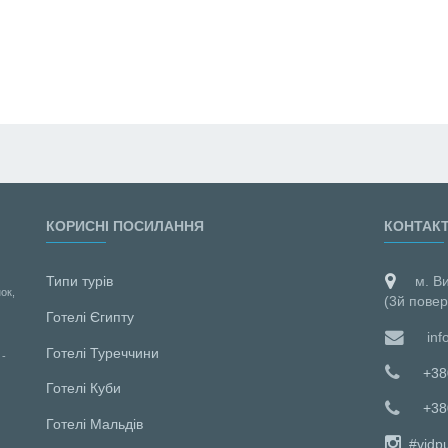
КОРИСНІ ПОСИЛАННЯ
КОНТАК
Типи турів
м. В
ок,
(3й повер
Готелі Єгипту
inf
Готелі Туреччини
 -
+38
Готелі Куби
+38
Готелі Мальдiв
#vidp