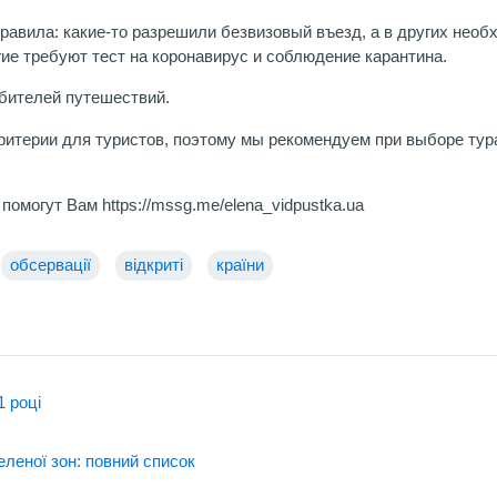
правила: какие-то разрешили безвизовый въезд, а в других нео
гие требуют тест на коронавирус и соблюдение карантина.
бителей путешествий.
ритерии для туристов, поэтому мы рекомендуем при выборе тур
могут Вам https://mssg.me/elena_vidpustka.ua
обсервації
відкриті
країни
1 році
еленої зон: повний список