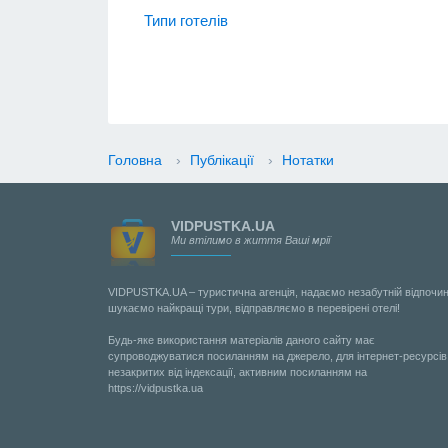
Типи готелів
Головна
›
Публікації
›
Нотатки
VIDPUSTKA.UA
Ми втілимо в життя Ваші мрії
VIDPUSTKA.UA – туристична агенція, надаємо незабутній відпочин
шукаємо найкращі тури, відправляємо в перевірені отелі!
Будь-яке використання матеріалів даного сайту має
супроводжуватися посиланням на джерело, для інтернет-ресурсів
незакритих від індексації, активним посиланням на
https://vidpustka.ua