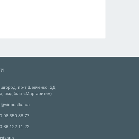
ТИ
ишгород, пр-т Шевченко, 2Д
х, вхід біля «Маргарити»)
o@vidpustka.ua
0 98 550 88 77
0 66 122 11 22
ustkaua