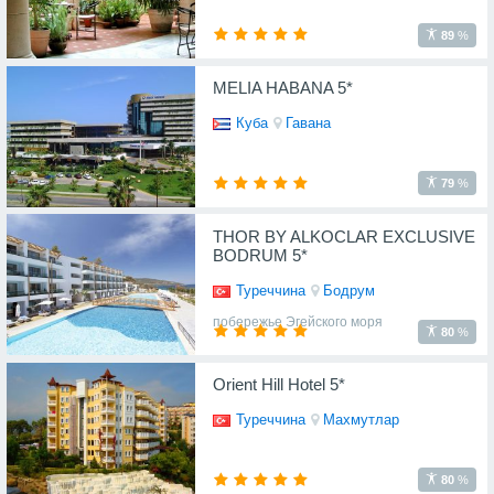
89
%
MELIA HABANA 5*
Куба
Гавана
79
%
THOR BY ALKOCLAR EXCLUSIVE
BODRUM 5*
Туреччина
Бодрум
побережье Эгейского моря
80
%
Orient Hill Hotel 5*
Туреччина
Махмутлар
80
%