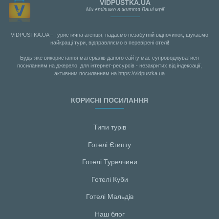
VIDPUSTKA.UA
Ми втілимо в життя Ваші мрії
VIDPUSTKA.UA – туристична агенція, надаємо незабутній відпочинок, шукаємо
найкращі тури, відправляємо в перевірені отелі!
Будь-яке використання матеріалів даного сайту має супроводжуватися
посиланням на джерело, для інтернет-ресурсів - незакритих від індексації,
активним посиланням на https://vidpustka.ua
КОРИСНІ ПОСИЛАННЯ
Типи турів
Готелі Єгипту
Готелі Туреччини
Готелі Куби
Готелі Мальдiв
Наш блог