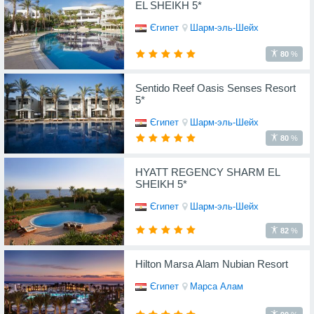
EL SHEIKH 5*
Єгипет
Шарм-эль-Шейх
80
%
Sentido Reef Oasis Senses Resort
5*
Єгипет
Шарм-эль-Шейх
80
%
HYATT REGENCY SHARM EL
SHEIKH 5*
Єгипет
Шарм-эль-Шейх
82
%
Hilton Marsa Alam Nubian Resort
Єгипет
Марса Алам