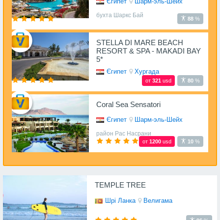
Єгипет
Шарм-эль-Шейх
бухта Шаркс Бай
88
%
STELLA DI MARE BEACH
RESORT & SPA - MAKADI BAY
5*
Єгипет
Хургада
от
321
usd
80
%
Coral Sea Sensatori
Єгипет
Шарм-эль-Шейх
район Рас Насрани
от
1200
usd
10
%
TEMPLE TREE
Шрі Ланка
Велигама