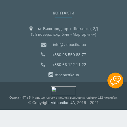
КОНТАКТИ
м. Вишгород, пр-т Шевченко, 2Д
(3й поверх, вхід біля «Маргарити»)
info@vidpustka.ua
+380 98 550 88 77
+380 66 122 11 22
#vidpustkaua
Оцiнка
4,47
з
5
. Нашу допомогу в пошуку відпочинку оцінили
112
людин(и).
© Copyright
Vidpustka.UA
, 2019 - 2021