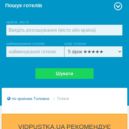
Пошук готелів
країна, місто
найменування готелю
клас готелю
Шукати
по краiнам
Головна
›
Готелі
VIDPUSTKA.UA РЕКОМЕНДУЄ