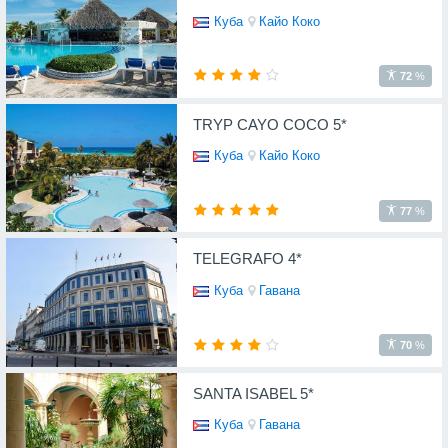
Куба
Кайо Коко
72
%
TRYP CAYO COCO 5*
Куба
Кайо Коко
77
%
TELEGRAFO 4*
Куба
Гавана
70
%
SANTA ISABEL 5*
Куба
Гавана