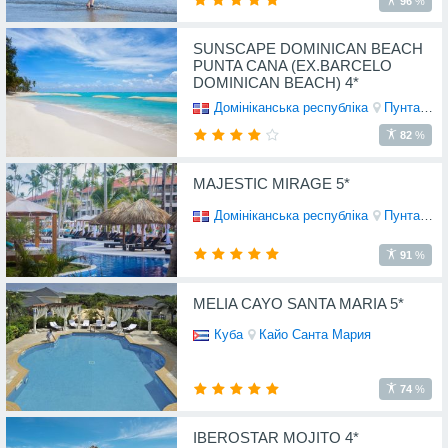
96
%
SUNSCAPE DOMINICAN BEACH
PUNTA CANA (EX.BARCELO
DOMINICAN BEACH) 4*
Домініканська республіка
Пунта Кана
82
%
MAJESTIC MIRAGE 5*
Домініканська республіка
Пунта Кана
91
%
MELIA CAYO SANTA MARIA 5*
Куба
Кайо Санта Мария
74
%
IBEROSTAR MOJITO 4*