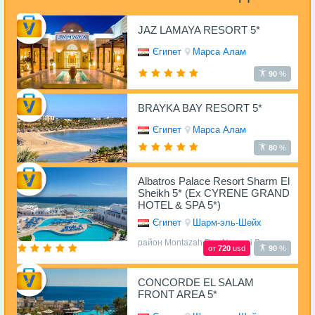
JAZ LAMAYA RESORT 5*
Єгипет
Марса Алам
90
%
BRAYKA BAY RESORT 5*
Єгипет
Марса Алам
80
%
Albatros Palace Resort Sharm El
Sheikh 5* (Ex CYRENE GRAND
HOTEL & SPA 5*)
Єгипет
Шарм-эль-Шейх
район Montazah Ras Nasrani Bay
от
720
usd
90
%
CONCORDE EL SALAM
FRONT AREA 5*