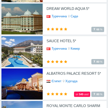
DREAM WORLD AQUA 5*
Туреччина
Сиде
66
%
SAUCE HOTEL 5*
Туреччина
Кемер
80
%
ALBATROS PALACE RESORT 5*
Єгипет
Хургада
от
545
usd
80
%
ROYAL MONTE CARLO SHARM