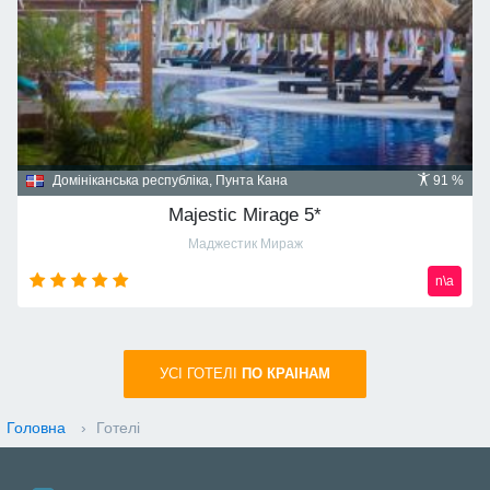
Домініканська республіка, Пунта Кана
91 %
Majestic Mirage 5*
Маджестик Мираж
n\a
УСI ГОТЕЛІ
ПО КРАIНАМ
Головна
›
Готелі