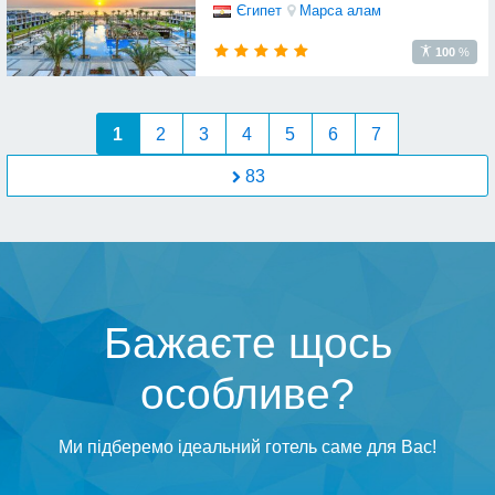
Єгипет
Марса алам
100
%
1
2
3
4
5
6
7
83
Бажаєте щось
особливе?
Ми підберемо ідеальний готель саме для Вас!