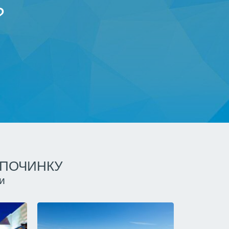
?
ДПОЧИНКУ
и