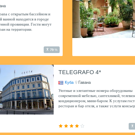
ана
bana с открытым бассейном и
 ванной находится в городе
енной провинции. Гости могут
ран на территории.
79
%
TELEGRAFO 4*
Куба
Гавана
Уютные и элегантные номера оборудованы
современной мебелью, сантехникой, телевиз
кондиционером, мини-баром. К услугам гост
ресторан и бар отеля, а также услуги консье