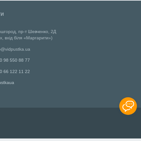
ТИ
ишгород, пр-т Шевченко, 2Д
х, вхід біля «Маргарити»)
o@vidpustka.ua
0 98 550 88 77
0 66 122 11 22
ustkaua