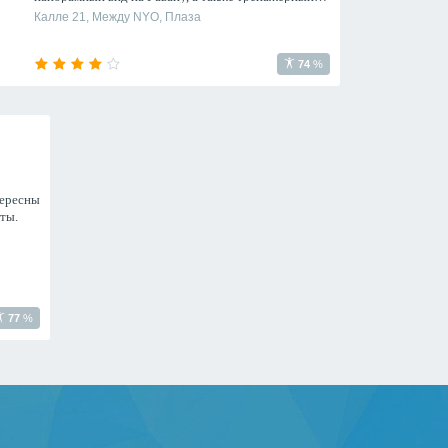
зал, сауна и турецкая баня.
Калле 21, Между NYO, Плаза
74
%
тересны
ты.
77
%