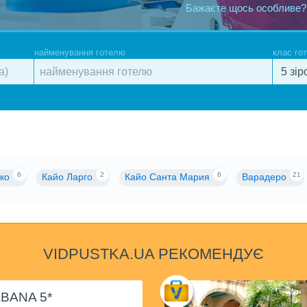
Бажаєте щось особливе?
найменування готелю
клас го
6
2
6
21
ко
Кайо Ларго
Кайо Санта Мария
Варадеро
VIDPUSTKA.UA РЕКОМЕНДУЄ
BANA 5*