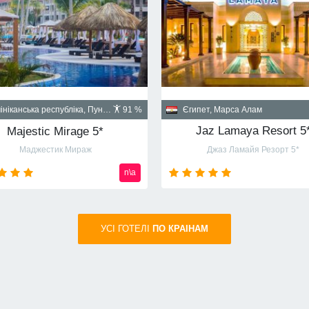
Куба, Гавана
пет, Шарм-эль-Шейх
90 %
Santa Isabel 5*
Albatros Palace Resort Sharm El Sheikh 5* (ex Cyrene Grand Hotel & Spa 5*)
Санта Изабел
йон Montazah Ras Nasrani Bay
от
720
usd
УСI ГОТЕЛІ
ПО КРАIНАМ