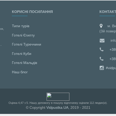
КОРИСНІ ПОСИЛАННЯ
КОНТАК
Типи турів
м. В
ок,
(3й повер
Готелі Єгипту
inf
Готелі Туреччини
 -
+38
Готелі Куби
+38
Готелі Мальдiв
#vidp
Наш блог
Оцiнка
4,47
з
5
. Нашу допомогу в пошуку відпочинку оцінили
112
людин(и).
© Copyright
Vidpustka.UA
, 2019 - 2021