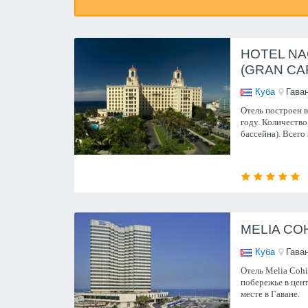
HOTEL NA
(GRAN CA
Куба
Гава
Отель построен в 1
году. Количество 
бассейна). Всего
MELIA COH
Куба
Гава
Отель Melia Cohi
побережье в цент
месте в Гаване.