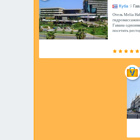
Куба
Гав
Отель Melia Ha
гидромассажной
Гавана одноим
посетить ресто