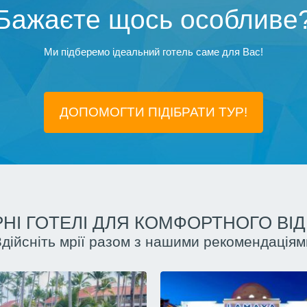
Бажаєте щось особливе
Ми підберемо ідеальний готель саме для Вас!
ДОПОМОГТИ ПІДIБРАТИ ТУР!
НІ ГОТЕЛІ ДЛЯ КОМФОРТНОГО ВІ
Здійсніть мрії разом з нашими рекомендаціям