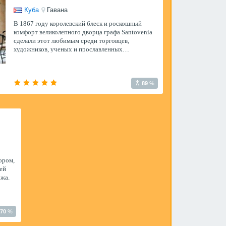
Куба
Гавана
В 1867 году королевский блеск и роскошный
комфорт великолепного дворца графа Santovenia
сделали этот любимым среди торговцев,
художников, ученых и прославленных
путешественников, проходящих через столицу.
Столетие спустя, отель повторно открыл двери, и
го
89
%
ором,
ей
ржа.
70
%