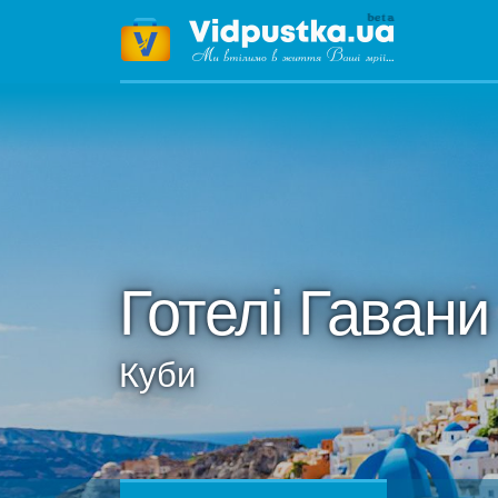
Готелі Гавани
Куби