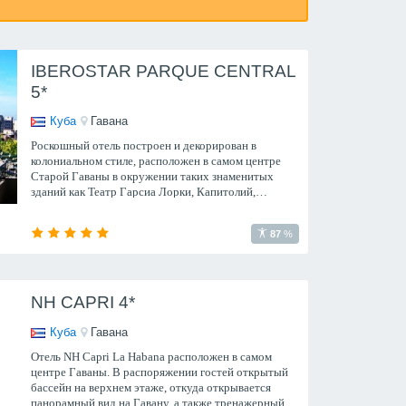
IBEROSTAR PARQUE CENTRAL
5*
Куба
Гавана
Роскошный отель построен и декорирован в
колониальном стиле, расположен в самом центре
Старой Гаваны в окружении таких знаменитых
зданий как Театр Гарсиа Лорки, Капитолий,
Национальный музей, недалеко от Кафедральной
площади и торговой зоны.
87
%
NH CAPRI 4*
Куба
Гавана
Отель NH Capri La Habana расположен в самом
центре Гаваны. В распоряжении гостей открытый
бассейн на верхнем этаже, откуда открывается
панорамный вид на Гавану, а также тренажерный