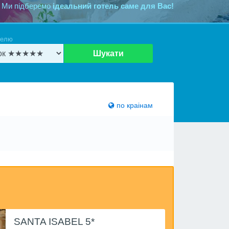
 Ми підберемо
ідеальний готель саме для Вас!
телю
Шукати
по краiнам
SANTA ISABEL 5*