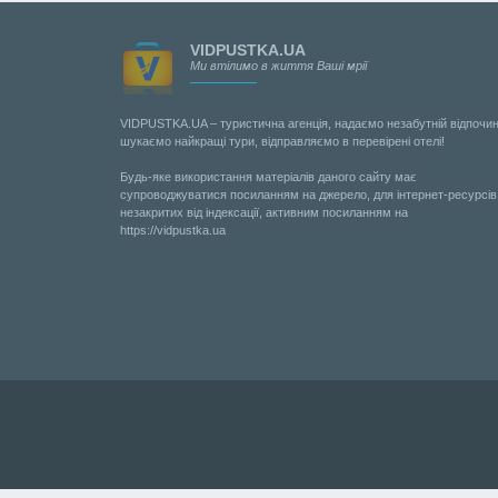
VIDPUSTKA.UA
Ми втілимо в життя Ваші мрії
VIDPUSTKA.UA – туристична агенція, надаємо незабутній відпочин
шукаємо найкращі тури, відправляємо в перевірені отелі!
Будь-яке використання матеріалів даного сайту має
супроводжуватися посиланням на джерело, для інтернет-ресурсів
незакритих від індексації, активним посиланням на
https://vidpustka.ua