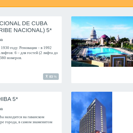
CIONAL DE CUBA
RIBE NACIONAL) 5*
на
930 году. Реновация – в 1992
лифтов: 6 – для гостей (2 лифта до
 380 номеров.
83
%
IBA 5*
на
ba находится на гаванском
ре города, в самом знаменитом