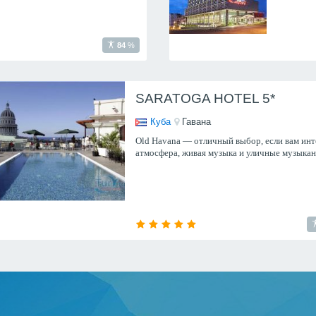
84
%
SARATOGA HOTEL 5*
Куба
Гавана
Old Havana — отличный выбор, если вам ин
атмосфера, живая музыка и уличные музыкан