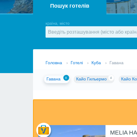
Пошук готелів
країна, місто
Головна
›
Готелі
›
Куба
›
Гавана
8
4
Гавана
Кайо Гильермо
Кайо Ко
MELIA HA