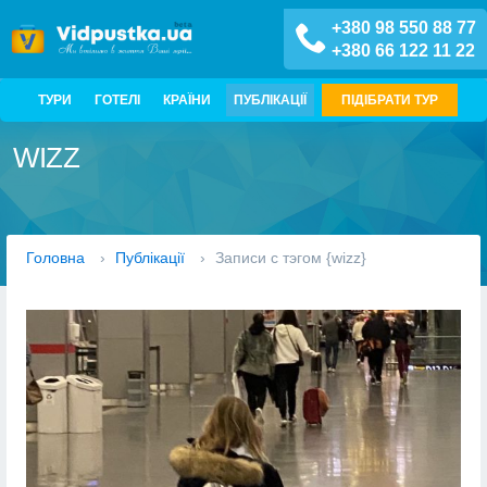
+380 98 550 88 77
+380 66 122 11 22
ТУРИ
ГОТЕЛІ
КРАЇНИ
ПУБЛІКАЦІЇ
ПІДІБРАТИ ТУР
WIZZ
Головна
›
Публікації
›
Записи с тэгом {wizz}