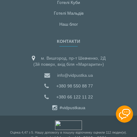
Готелі Куби
Готелі Мальдiв
Наш блог
КОНТАКТИ
м. Вишгород, пр-т Шевченко, 2Д
(3й поверх, вхід біля «Маргарити»)
info@vidpustka.ua
+380 98 550 88 77
+380 66 122 11 22
#vidpustkaua
Оцiнка
4,47
з
5
. Нашу допомогу в пошуку відпочинку оцінили
112
людин(и).