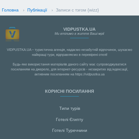
Головна
›
Публікації
›
Записи с тэгом {wizz}
VIDPUSTKA.UA
Ми втілимо в життя Ваші мрії
VIDPUSTKA.UA – туристична агенція, надаємо незабутній відпочинок, шукаємо
найкращі тури, відправляємо в перевірені отелі!
Будь-яке використання матеріалів даного сайту має супроводжуватися
посиланням на джерело, для інтернет-ресурсів - незакритих від індексації,
активним посиланням на https://vidpustka.ua
КОРИСНІ ПОСИЛАННЯ
Типи турів
Готелі Єгипту
Готелі Туреччини