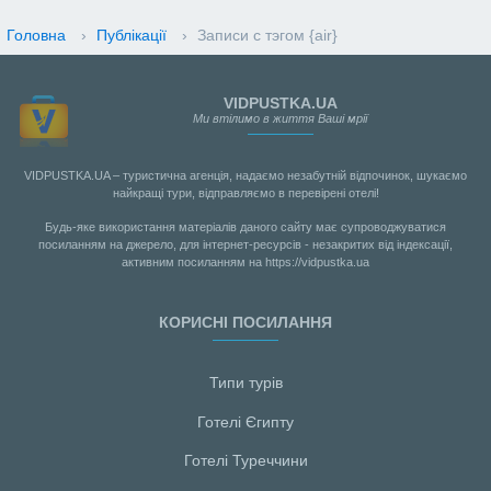
Головна
›
Публікації
›
Записи с тэгом {air}
VIDPUSTKA.UA
Ми втілимо в життя Ваші мрії
VIDPUSTKA.UA – туристична агенція, надаємо незабутній відпочинок, шукаємо
найкращі тури, відправляємо в перевірені отелі!
Будь-яке використання матеріалів даного сайту має супроводжуватися
посиланням на джерело, для інтернет-ресурсів - незакритих від індексації,
активним посиланням на https://vidpustka.ua
КОРИСНІ ПОСИЛАННЯ
Типи турів
Готелі Єгипту
Готелі Туреччини