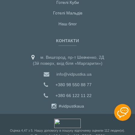
Готелі Куби
Готелі Мальдiв
Наш блог
КОНТАКТИ
м. Вишгород, пр-т Шевченко, 2Д
(3й поверх, вхід біля «Маргарити»)
info@vidpustka.ua
+380 98 550 88 77
+380 66 122 11 22
#vidpustkaua
Оцiнка
4,47
з
5
. Нашу допомогу в пошуку відпочинку оцінили
112
людин(и).