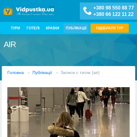
+380 98 550 88 77
+380 66 122 11 22
ТУРИ
ГОТЕЛІ
КРАЇНИ
ПУБЛІКАЦІЇ
ПІДІБРАТИ ТУР
AIR
Головна
›
Публікації
›
Записи с тэгом {air}