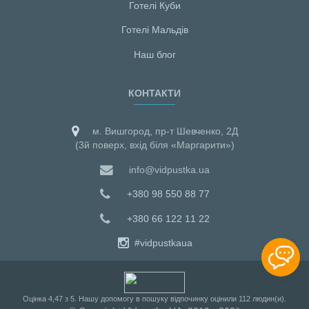
Готелі Куби
Готелі Мальдiв
Наш блог
КОНТАКТИ
м. Вишгород, пр-т Шевченко, 2Д
(3й поверх, вхід біля «Маргарити»)
info@vidpustka.ua
+380 98 550 88 77
+380 66 122 11 22
#vidpustkaua
Оцiнка
4,47
з
5
. Нашу допомогу в пошуку відпочинку оцінили
112
людин(и).