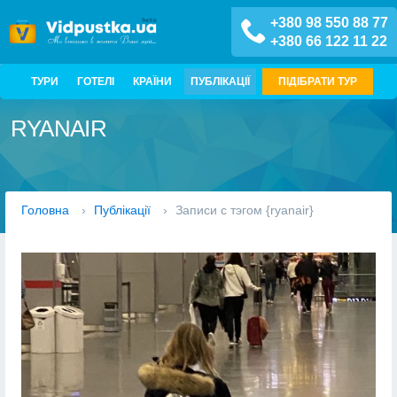
+380 98 550 88 77
+380 66 122 11 22
ТУРИ
ГОТЕЛІ
КРАЇНИ
ПУБЛІКАЦІЇ
ПІДІБРАТИ ТУР
RYANAIR
Головна
›
Публікації
›
Записи с тэгом {ryanair}