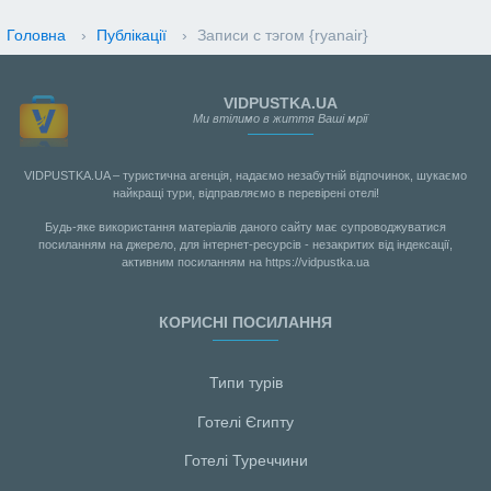
Головна
›
Публікації
›
Записи с тэгом {ryanair}
VIDPUSTKA.UA
Ми втілимо в життя Ваші мрії
VIDPUSTKA.UA – туристична агенція, надаємо незабутній відпочинок, шукаємо
найкращі тури, відправляємо в перевірені отелі!
Будь-яке використання матеріалів даного сайту має супроводжуватися
посиланням на джерело, для інтернет-ресурсів - незакритих від індексації,
активним посиланням на https://vidpustka.ua
КОРИСНІ ПОСИЛАННЯ
Типи турів
Готелі Єгипту
Готелі Туреччини