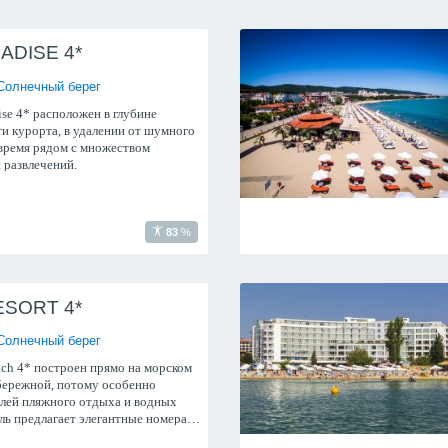
ADISE 4*
Солнечный берег
dise 4* расположен в глубине
и курорта, в удалении от шумного
 время рядом с множеством
и развлечений.
83
%
ESORT 4*
Солнечный берег
ach 4* построен прямо на морском
бережной, потому особенно
лей пляжного отдыха и водных
ль предлагает элегантные номера и
мосферу.