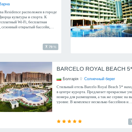
Варна
na Residence расположен в городе
 Дворца культуры и спорта. К
есплатный Wi-Fi, бесплатная
, сезонный открытый бассейн,
площадка, терраса, ресторан и бар.
79
%
BARCELO ROYAL BEACH 5
Болгарія
Солнечный берег
Стильный отель Barcelo Royal Beach 5* нах
в центре курорта. Предлагает прекрасные у
номера для размещения, а так же сервис на 
уровне. В комплексе несколько бассейнов и
современный СПА-Центр.