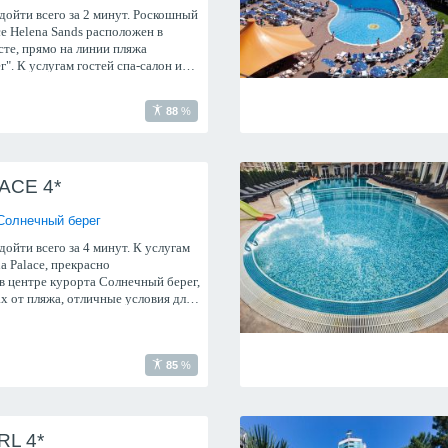
дойти всего за 2 минут. Роскошный
ce Helena Sands расположен в
те, прямо на линии пляжа
". К услугам гостей спа-салон и
88
%
ACE 4*
Солнечный берег
ойти всего за 4 минут. К услугам
a Palace, прекрасно
в центре курорта Солнечный берег,
ах от пляжа, отличные условия для
ный Wi-Fi, а также бесплатные
детей и д
85
%
RL 4*