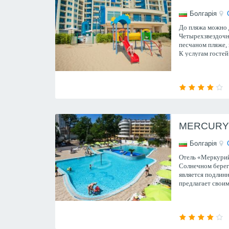
Болгарія
До пляжа можно д
Четырехзвездочн
песчаном пляже, 
К услугам госте
фитнес-зал. В ме
бесплатный Wi-Fi
MERCURY 
Болгарія
Отель «Меркурий
Солнечном берег
является подлин
предлагает свои
исключительные 
спорта, бизнеса.