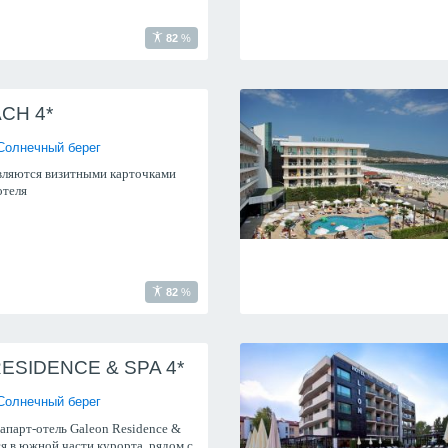
82
%
CH 4*
Солнечный берег
вляются визитными карточками
отеля
82
%
ESIDENCE & SPA 4*
Солнечный берег
апарт-отель Galeon Residence &
я в южной части курорта, рядом с