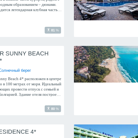
родным образованием – дюнами.
дится легендарная клубная часть
а — Cacao beach (местная Ibiza).
81
%
R SUNNY BEACH
*
Солнечный берег
Sunny Beach 4* расположен в центре
о в 100 метрах от моря. Идеальный
ающих провести отпуск с семьей и
Болгарией. Здание отеля построено
алканском стиле, располагает
80
%
ESIDENCE 4*