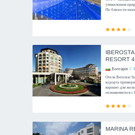
уникальным при
По близости нахо
Солнечного берег
IBEROSTA
RESORT 4
Болгарія
Отель Iberostar 
курорта примерн
вариант для жел
познакомиться с 
в традиционном б
основным кор
MARINA R