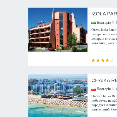
IZOLA PAR
Болгарія
Отель Izola Para
центральной част
центра и в то же
магазинов, кафе 
CHAIKA R
Болгарія
Отель Chaika Be
побережье на на
порадует любите
развлечений. Оте
дружелюбную ат