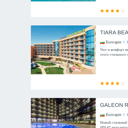
TIARA BEA
Болгарія
Уют и комфорт я
этого стильного 
GALEON R
Болгарія
Новый стильный 
SPA 4* находитьс