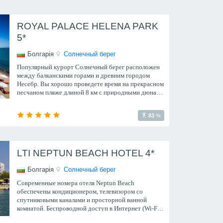
ROYAL PALACE HELENA PARK
5*
Болгарія
Солнечный берег
Популярный курорт Солнечный берег расположен
между балканскими горами и древним городом
Несебр. Вы хорошо проведете время на прекрасном
песчаном пляже длиной 8 км с природными дюнами
и мелким побережьем, что позволяет безопасно
плавать.
83
%
LTI NEPTUN BEACH HOTEL 4*
Болгарія
Солнечный берег
Современные номера отеля Neptun Beach
обеспечены кондиционером, телевизором со
спутниковыми каналами и просторной ванной
комнатой. Беспроводной доступ в Интернет (Wi-Fi)
предоставляется бесплатно.