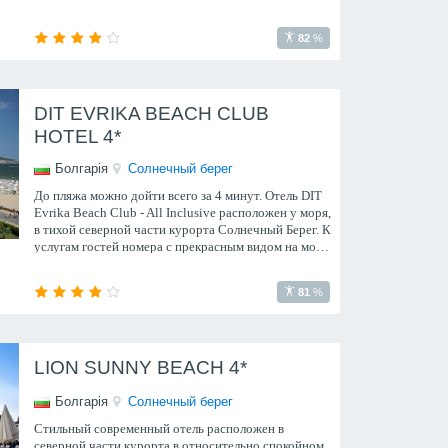
82
%
DIT EVRIKA BEACH CLUB
HOTEL 4*
Болгарія
Солнечный берег
До пляжа можно дойти всего за 4 минут. Отель DIT
Evrika Beach Club - All Inclusive расположен у моря,
в тихой северной части курорта Солнечный Берег. К
услугам гостей номера с прекрасным видом на море
и кондиционером, 5 ресторанов, 2 открытых
бассейна, кр
81
%
LION SUNNY BEACH 4*
Болгарія
Солнечный берег
Стильный современный отель расположен в
северной части курорта в относительно спокойном