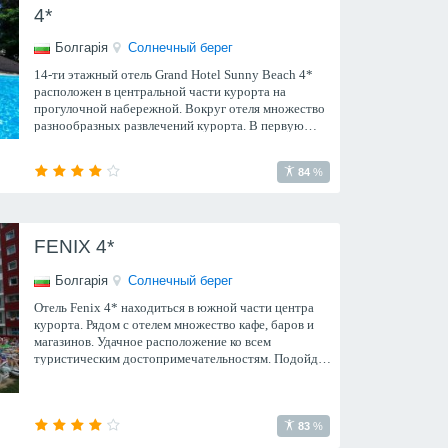
4*
Болгарія
Солнечный берег
14-ти этажный отель Grand Hotel Sunny Beach 4*
расположен в центральной части курорта на
прогулочной набережной. Вокруг отеля множество
разнообразных развлечений курорта. В первую
очередь отель подойдет активным туристам и
молодежи.
84
%
FENIX 4*
Болгарія
Солнечный берег
Отель Fenix 4* находиться в южной части центра
курорта. Рядом с отелем множество кафе, баров и
магазинов. Удачное расположение ко всем
туристическим достопримечательностям. Подойдет
для спокойного недорого отдыха.
83
%