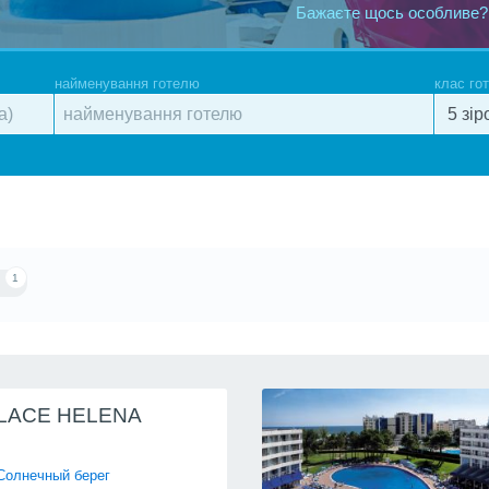
Бажаєте щось особливе?
найменування готелю
клас го
1
LACE HELENA
Солнечный берег