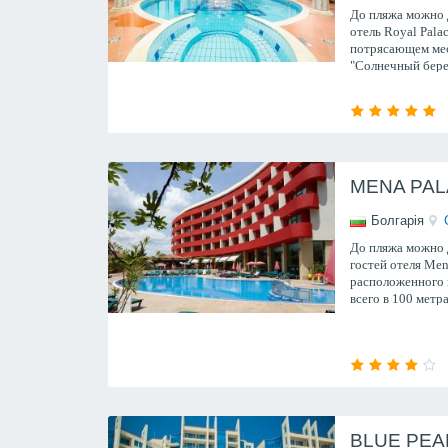
До пляжа можно 
отель Royal Pala
потрясающем мес
"Солнечный берег
бассейн.
MENA PAL
Болгарія
До пляжа можно д
гостей отеля Men
расположенного 
всего в 100 метр
купания, бесплат
мероприятия для 
BLUE PEA