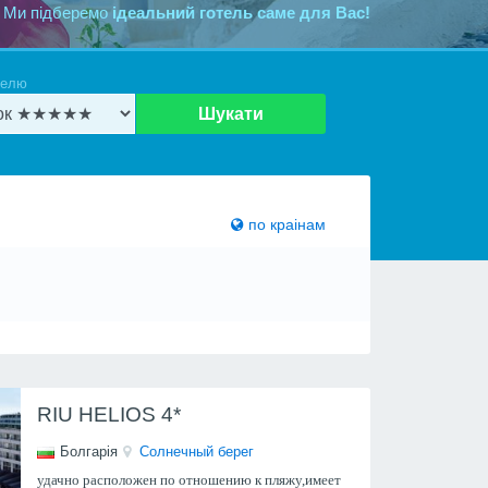
 Ми підберемо
ідеальний готель саме для Вас!
телю
Шукати
по краiнам
RIU HELIOS 4*
Болгарія
Солнечный берег
удачно расположен по отношению к пляжу,имеет