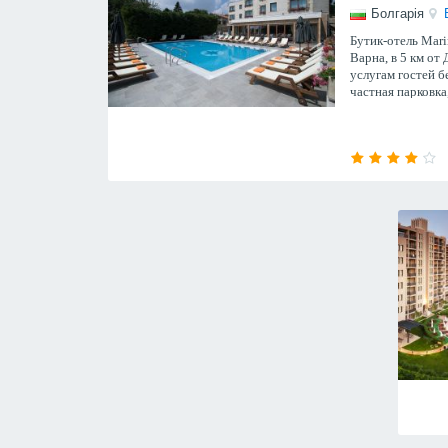
Болгарія
Бутик-отель Mari
Варна, в 5 км от
услугам гостей б
частная парковка
детская игровая 