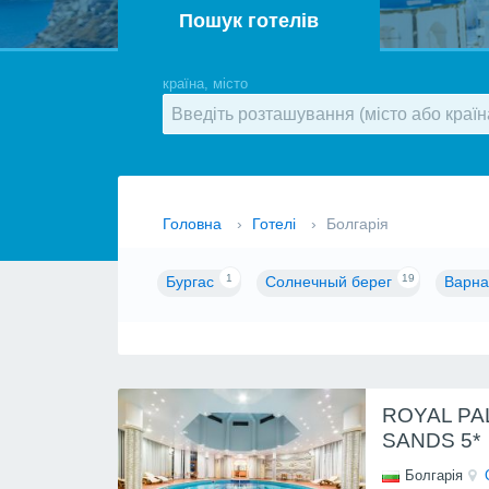
Пошук готелів
країна, місто
Головна
›
Готелі
›
Болгарія
1
19
Бургас
Солнечный берег
Варна
ROYAL PA
SANDS 5*
Болгарія