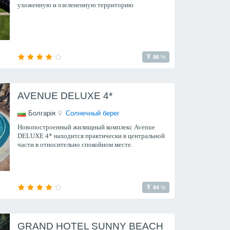
ухоженную и озелененную территорию
86
%
AVENUE DELUXE 4*
Болгарія
Солнечный берег
Новопостроенный жилищный комплекс Avenue
DELUXE 4* находится практически в центральной
части в относительно спокойном месте.
84
%
GRAND HOTEL SUNNY BEACH