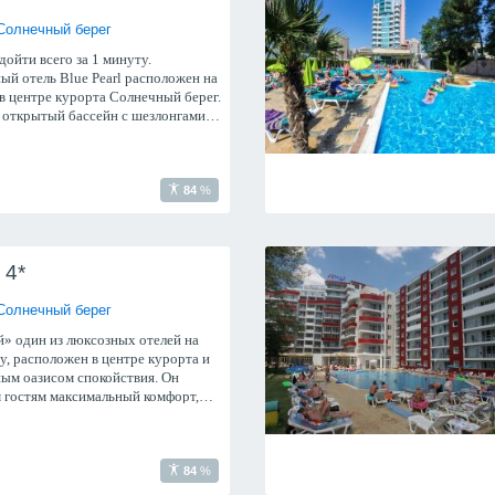
Солнечный берег
ойти всего за 1 минуту.
ый отель Blue Pearl расположен на
в центре курорта Солнечный берег.
й открытый бассейн с шезлонгами и
стах общего пользования работает
,
84
%
4*
Солнечный берег
» один из люксозных отелей на
у, расположен в центре курорта и
ным оазисом спокойствия. Он
м гостям максимальный комфорт,
возможности для развлечений,
84
%