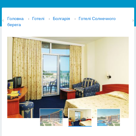
Головна
›
Готелі
›
Болгарія
›
Готелі Солнечного
берега