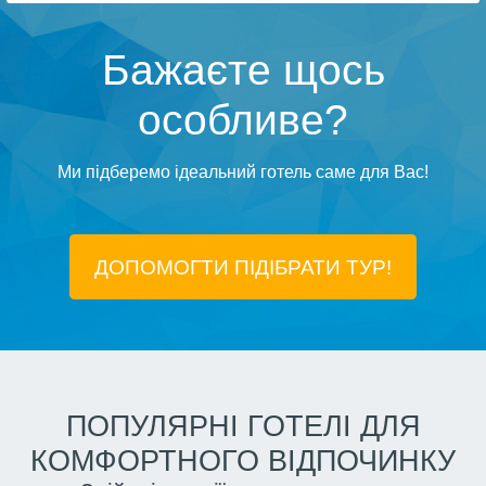
Бажаєте щось
особливе?
Ми підберемо ідеальний готель саме для Вас!
ДОПОМОГТИ ПІДIБРАТИ ТУР!
ПОПУЛЯРНІ ГОТЕЛІ ДЛЯ
КОМФОРТНОГО ВІДПОЧИНКУ