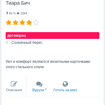
Тиара Бич
82
%
1064
договірна
Солнечный берег,
Уют и комфорт являются визитными карточками
этого стильного отеля
0
Описання
Вiдгуки
Готель на мапi