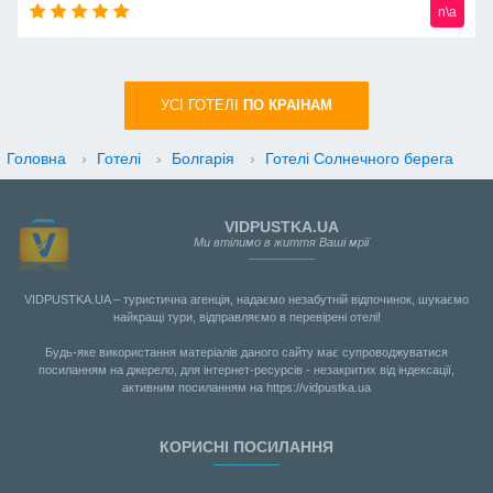
n\a
УСI ГОТЕЛІ
ПО КРАIНАМ
Головна
›
Готелі
›
Болгарія
›
Готелі Солнечного берега
VIDPUSTKA.UA
Ми втілимо в життя Ваші мрії
VIDPUSTKA.UA – туристична агенція, надаємо незабутній відпочинок, шукаємо
найкращі тури, відправляємо в перевірені отелі!
Будь-яке використання матеріалів даного сайту має супроводжуватися
посиланням на джерело, для інтернет-ресурсів - незакритих від індексації,
активним посиланням на https://vidpustka.ua
КОРИСНІ ПОСИЛАННЯ