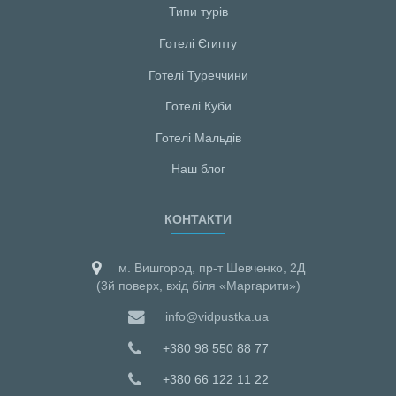
Типи турів
Готелі Єгипту
Готелі Туреччини
Готелі Куби
Готелі Мальдiв
Наш блог
КОНТАКТИ
м. Вишгород, пр-т Шевченко, 2Д
(3й поверх, вхід біля «Маргарити»)
info@vidpustka.ua
+380 98 550 88 77
+380 66 122 11 22