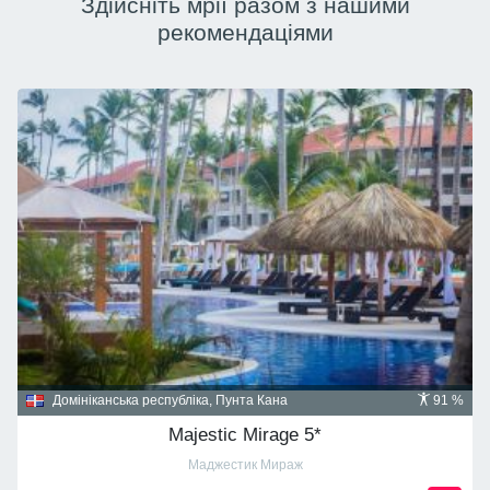
Здійсніть мрії разом з нашими
рекомендаціями
Домініканська республіка, Пунта Кана
91 %
Majestic Mirage 5*
Маджестик Мираж