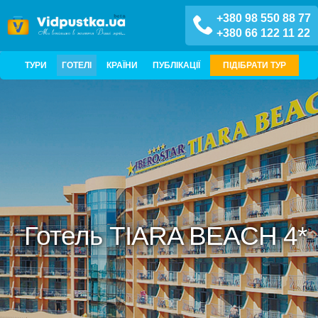
+380 98 550 88 77
+380 66 122 11 22
ТУРИ
ГОТЕЛІ
КРАЇНИ
ПУБЛІКАЦІЇ
ПІДІБРАТИ ТУР
Готель TIARA BEACH 4*