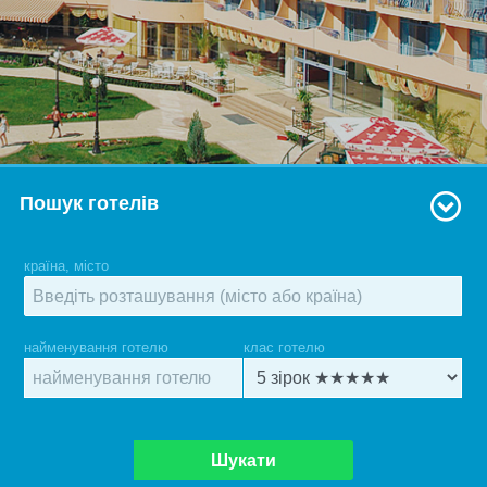
Пошук готелів
країна, місто
найменування готелю
клас готелю
Шукати