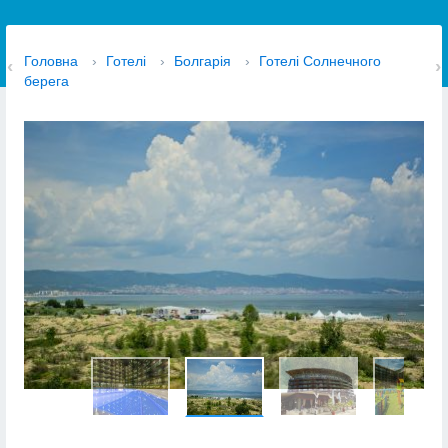
Головна
›
Готелі
›
Болгарія
›
Готелі Солнечного
берега