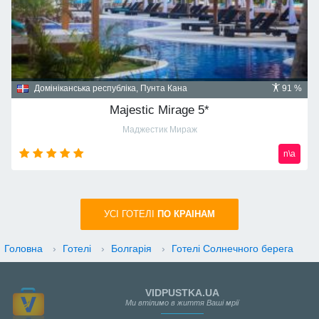
Домініканська республіка, Пунта Кана
91 %
Majestic Mirage 5*
Маджестик Мираж
n\a
УСI ГОТЕЛІ
ПО КРАIНАМ
Головна
›
Готелі
›
Болгарія
›
Готелі Солнечного берега
VIDPUSTKA.UA
Ми втілимо в життя Ваші мрії