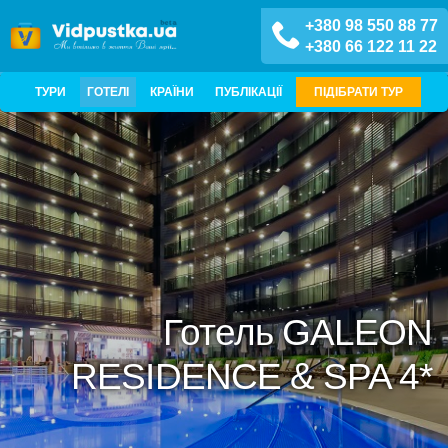
+380 98 550 88 77
+380 66 122 11 22
ТУРИ
ГОТЕЛІ
КРАЇНИ
ПУБЛІКАЦІЇ
ПІДІБРАТИ ТУР
Готель GALEON
RESIDENCE & SPA 4*