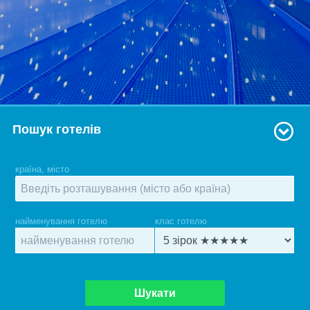
Пошук готелів
країна, місто
найменування готелю
клас готелю
Шукати