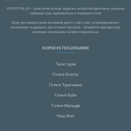
VIDPUSTKA.UA – туристична агенція, надаємо незабутній відпочинок, шукаємо
найкращі тури, відправляємо в перевірені отелі!
Будь-яке використання матеріалів даного сайту має супроводжуватися
посиланням на джерело, для інтернет-ресурсів - незакритих від індексації,
активним посиланням на https://vidpustka.ua
КОРИСНІ ПОСИЛАННЯ
Типи турів
Готелі Єгипту
Готелі Туреччини
Готелі Куби
Готелі Мальдiв
Наш блог