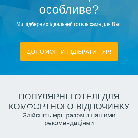
особливе?
Ми підберемо ідеальний готель саме для Вас!
ДОПОМОГТИ ПІДIБРАТИ ТУР!
ПОПУЛЯРНІ ГОТЕЛІ ДЛЯ
КОМФОРТНОГО ВІДПОЧИНКУ
Здійсніть мрії разом з нашими
рекомендаціями