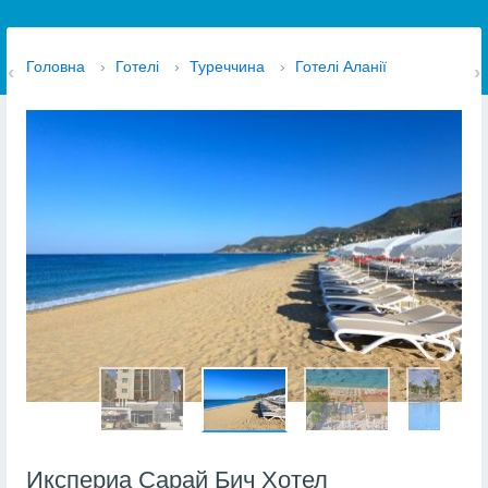
Головна
›
Готелі
›
Туреччина
›
Готелі Аланії
Икспериа Сарай Бич Хотел