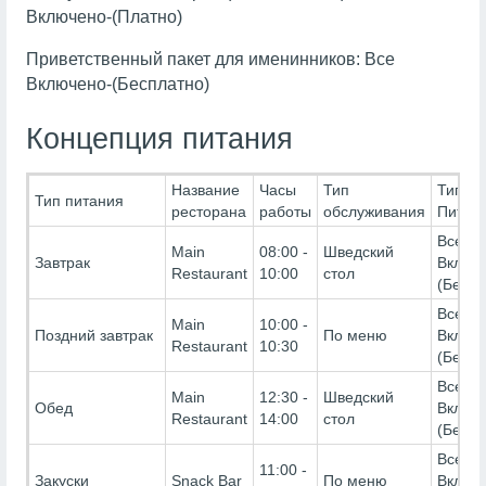
Включено-(Платно)
Приветственный пакет для именинников: Все
Включено-(Бесплатно)
Концепция питания
Название
Часы
Тип
Тип
Тип питания
ресторана
работы
обслуживания
Питан
Все
Main
08:00 -
Шведский
Завтрак
Включ
Restaurant
10:00
стол
(Беспл
Все
Main
10:00 -
Поздний завтрак
По меню
Включ
Restaurant
10:30
(Беспл
Все
Main
12:30 -
Шведский
Обед
Включ
Restaurant
14:00
стол
(Беспл
Все
11:00 -
Закуски
Snack Bar
По меню
Включ