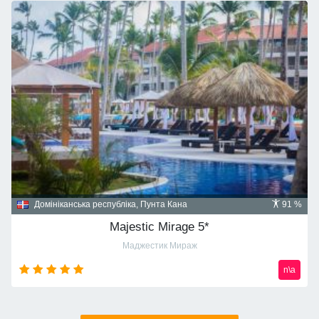
Домініканська республіка, Пунта Кана
91 %
Majestic Mirage 5*
Маджестик Мираж
n\a