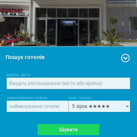
Пошук готелів
країна, місто
найменування готелю
клас готелю
Шукати