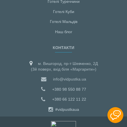
Готелі Туреччини
Готелі Куби
Готелі Мальдiв
Наш блог
КОНТАКТИ
м. Вишгород, пр-т Шевченко, 2Д
(3й поверх, вхід біля «Маргарити»)
info@vidpustka.ua
+380 98 550 88 77
+380 66 122 11 22
#vidpustkaua