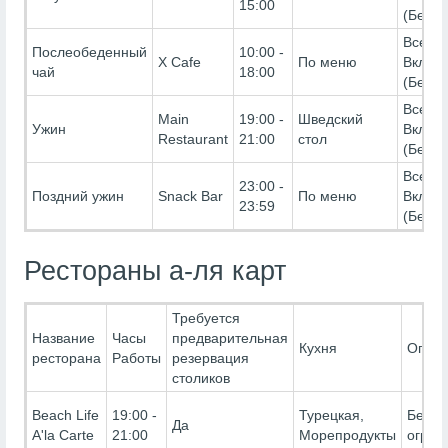
15:00
(Беспл
Все
Послеобеденный
10:00 -
X Cafe
По меню
Включ
чай
18:00
(Беспл
Все
Main
19:00 -
Шведский
Ужин
Включ
Restaurant
21:00
стол
(Беспл
Все
23:00 -
Поздний ужин
Snack Bar
По меню
Включ
23:59
(Беспл
Рестораны а-ля карт
Требуется
Название
Часы
предварительная
Кухня
Огран
ресторана
Работы
резервация
столиков
Beach Life
19:00 -
Турецкая,
Без
Да
A'la Carte
21:00
Морепродукты
огран