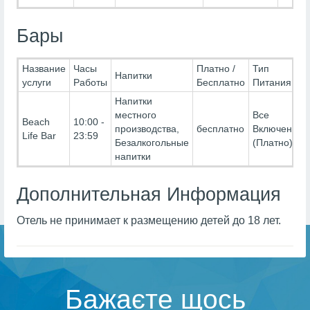
Бары
Название
Часы
Платно /
Тип
Напитки
услуги
Работы
Бесплатно
Питания
Напитки
местного
Все
Beach
10:00 -
производства,
бесплатно
Включено-
Life Bar
23:59
Безалкогольные
(Платно)
напитки
Дополнительная Информация
Отель не принимает к размещению детей до 18 лет.
Бажаєте щось