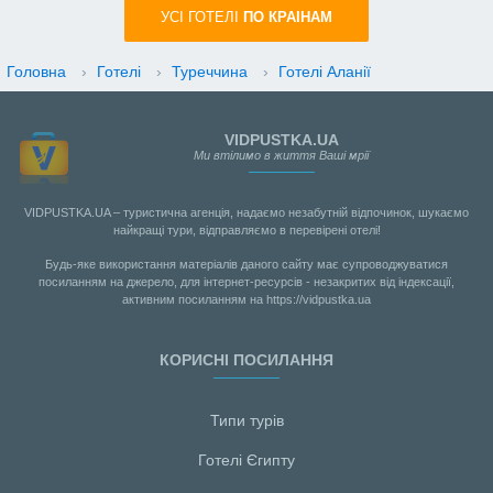
УСI ГОТЕЛІ
ПО КРАIНАМ
Головна
›
Готелі
›
Туреччина
›
Готелі Аланії
VIDPUSTKA.UA
Ми втілимо в життя Ваші мрії
VIDPUSTKA.UA – туристична агенція, надаємо незабутній відпочинок, шукаємо
найкращі тури, відправляємо в перевірені отелі!
Будь-яке використання матеріалів даного сайту має супроводжуватися
посиланням на джерело, для інтернет-ресурсів - незакритих від індексації,
активним посиланням на https://vidpustka.ua
КОРИСНІ ПОСИЛАННЯ
Типи турів
Готелі Єгипту