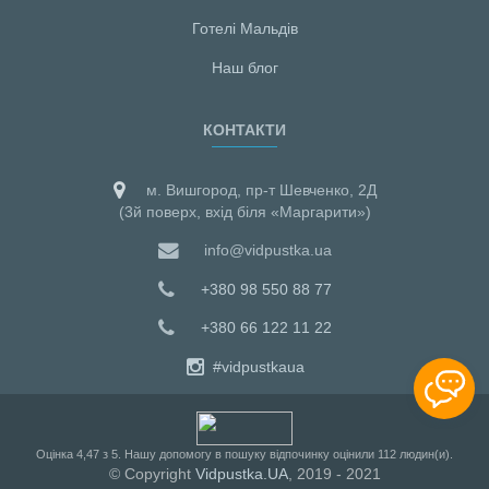
Готелі Мальдiв
Наш блог
КОНТАКТИ
м. Вишгород, пр-т Шевченко, 2Д
(3й поверх, вхід біля «Маргарити»)
info@vidpustka.ua
+380 98 550 88 77
+380 66 122 11 22
#vidpustkaua
Оцiнка
4,47
з
5
. Нашу допомогу в пошуку відпочинку оцінили
112
людин(и).
© Copyright
Vidpustka.UA
, 2019 - 2021