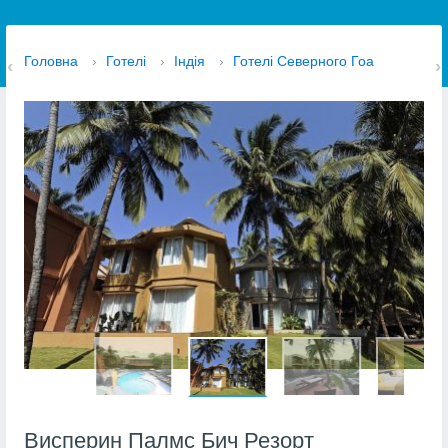
Головна
›
Готелі
›
Індія
›
Готелі Северного Гоа
Висперин Палмс Бич Резорт