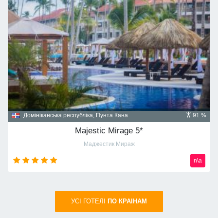
Домініканська республіка, Пунта Кана
91 %
Majestic Mirage 5*
Маджестик Мираж
n\a
УСI ГОТЕЛІ
ПО КРАIНАМ