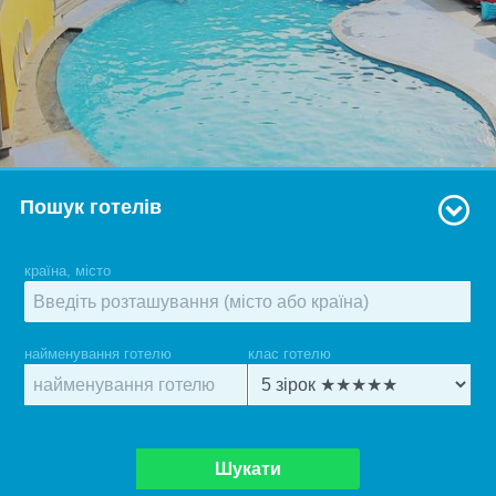
Пошук готелів
країна, місто
найменування готелю
клас готелю
Шукати