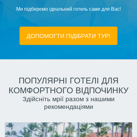
Ми підберемо ідеальний готель саме для Вас!
ДОПОМОГТИ ПІДIБРАТИ ТУР!
ПОПУЛЯРНІ ГОТЕЛІ ДЛЯ
КОМФОРТНОГО ВІДПОЧИНКУ
Здійсніть мрії разом з нашими
рекомендаціями