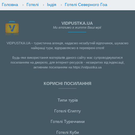
Головна
›
Готелі
›
Індія
›
Готелі Северного Гоа
VIDPUSTKA.UA
Ми втілимо в життя Ваші мрії
VIDPUSTKA.UA – туристична агенція, надаємо незабутній відпочинок, шукаємо
найкращі тури, відправляємо в перевірені отелі!
Будь-яке використання матеріалів даного сайту має супроводжуватися
посиланням на джерело, для інтернет-ресурсів - незакритих від індексації,
активним посиланням на https://vidpustka.ua
КОРИСНІ ПОСИЛАННЯ
Типи турів
Готелі Єгипту
Готелі Туреччини
Готелі Куби