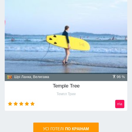
Домініканська республіка, Пунта Кана
91 %
Majestic Mirage 5*
Маджестик Мираж
n\a
УСI ГОТЕЛІ
ПО КРАIНАМ