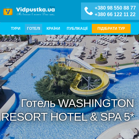
+380 98 550 88 77
+380 66 122 11 22
ТУРИ
ГОТЕЛІ
КРАЇНИ
ПУБЛІКАЦІЇ
ПІДІБРАТИ ТУР
Готель WASHINGTON
RESORT HOTEL & SPA 5*