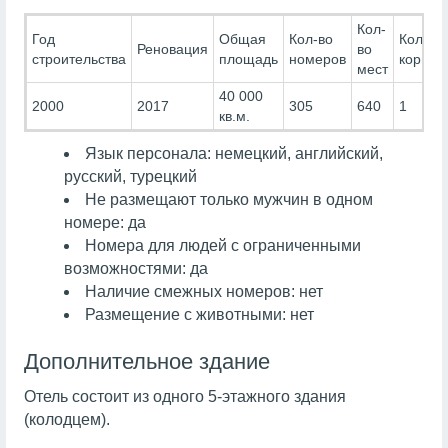
Кол-
Год
Общая
Кол-во
Кол-во
Реновация
во
строительства
площадь
номеров
корпус
мест
40 000
2000
2017
305
640
1
кв.м.
Язык персонала: немецкий, английский,
русский, турецкий
Не размещают только мужчин в одном
номере: да
Номера для людей с ограниченными
возможностями: да
Наличие смежных номеров: нет
Размещение с животными: нет
Дополнительное здание
Отель состоит из одного 5-этажного здания
(колодцем).