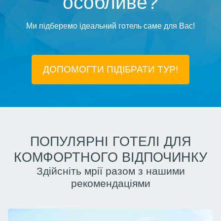
особливе?
Ми підберемо ідеальний готель саме для Вас!
ДОПОМОГТИ ПІДIБРАТИ ТУР!
ПОПУЛЯРНІ ГОТЕЛІ ДЛЯ
КОМФОРТНОГО ВІДПОЧИНКУ
Здійсніть мрії разом з нашими
рекомендаціями