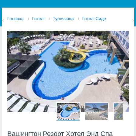
Головна
›
Готелі
›
Туреччина
›
Готелі Сиде
Вашингтон Резорт Хотел Энд Спа