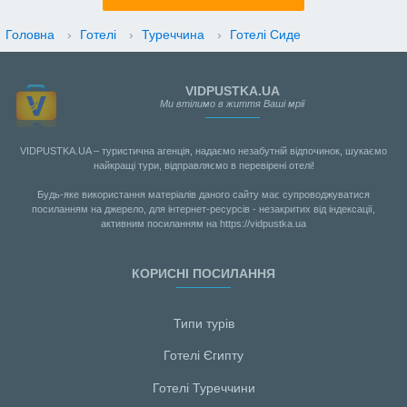
Головна
›
Готелі
›
Туреччина
›
Готелі Сиде
VIDPUSTKA.UA
Ми втілимо в життя Ваші мрії
VIDPUSTKA.UA – туристична агенція, надаємо незабутній відпочинок, шукаємо
найкращі тури, відправляємо в перевірені отелі!
Будь-яке використання матеріалів даного сайту має супроводжуватися
посиланням на джерело, для інтернет-ресурсів - незакритих від індексації,
активним посиланням на https://vidpustka.ua
КОРИСНІ ПОСИЛАННЯ
Типи турів
Готелі Єгипту
Готелі Туреччини