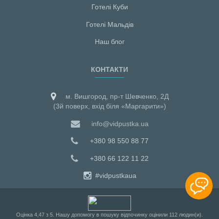
Готелі Куби
Готелі Мальдiв
Наш блог
КОНТАКТИ
м. Вишгород, пр-т Шевченко, 2Д
(3й поверх, вхід біля «Маргарити»)
info@vidpustka.ua
+380 98 550 88 77
+380 66 122 11 22
#vidpustkaua
Оцiнка
4,47
з
5
. Нашу допомогу в пошуку відпочинку оцінили
112
людин(и).