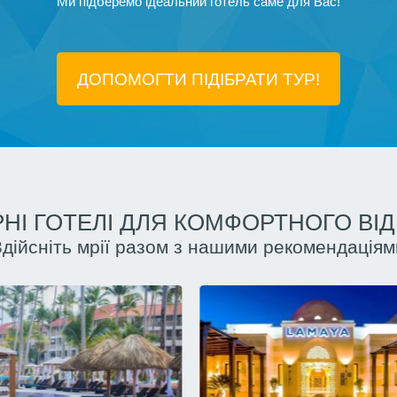
Ми підберемо ідеальний готель саме для Вас!
ДОПОМОГТИ ПІДIБРАТИ ТУР!
НІ ГОТЕЛІ ДЛЯ КОМФОРТНОГО ВІ
Здійсніть мрії разом з нашими рекомендаціям