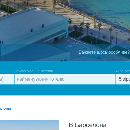
Бажаєте щось особливе?
найменування готелю
клас го
селоны
В Барселона