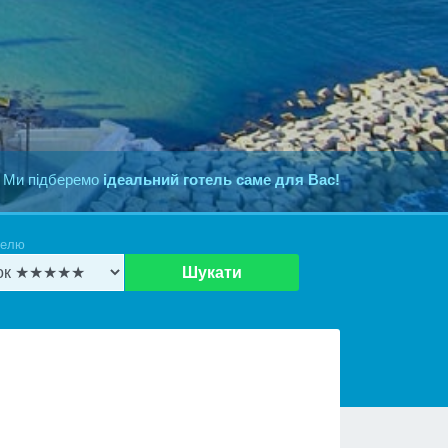
 Ми підберемо
ідеальний готель саме для Вас!
телю
Шукати