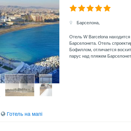
Барселона,
Отель W Barcelona находится
Барселонета. Отель спроект
Бофиллом, отличается восхи
парус над пляжем Барселоне
Готель на мапi