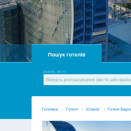
Пошук готелів
країна, місто
Головна
›
Готелі
›
Іспанія
›
Готелі Бар