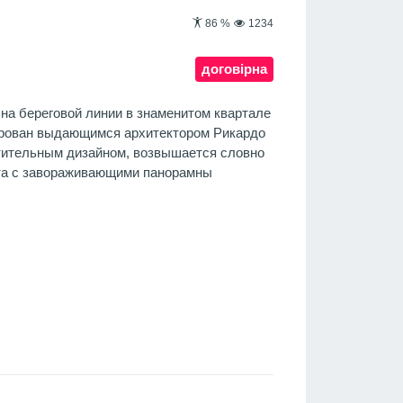
86
%
1234
договірна
 на береговой линии в знаменитом квартале
ирован выдающимся архитектором Рикардо
тительным дизайном, возвышается словно
та с завораживающими панорамны