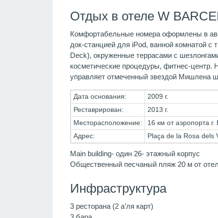
Отдых в отеле W BARCEL
Комфортабельные номера оформлены в аван
док-станцией для iPod, ванной комнатой с
Deck), окруженные террасами с шезлонгами
косметические процедуры, фитнес-центр. 
управляет отмеченный звездой Мишлена ш
Дата основания:
2009 г.
Реставрирован:
2013 г.
Месторасположение:
16 км от аэропорта г.
Адрес:
Plaça de la Rosa dels
Main building- один 26- этажный корпус
Общественный песчаный пляж 20 м от отел
Инфраструктура
3 ресторана (2 а’ля карт)
3 бара