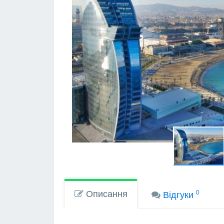
Описання
0
Вiдгуки