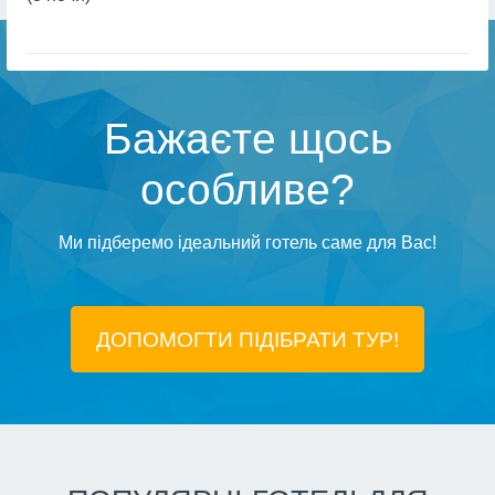
Бажаєте щось
особливе?
Ми підберемо ідеальний готель саме для Вас!
ДОПОМОГТИ ПІДIБРАТИ ТУР!