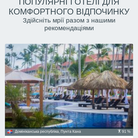
ПОПУЛЯРНІ ГОТЕЛІ ДЛЯ
КОМФОРТНОГО ВІДПОЧИНКУ
Здійсніть мрії разом з нашими
рекомендаціями
Домініканська республіка, Пунта Кана
91 %