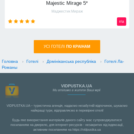
Majestic Mirage 5*
Маджестик Мираж
n\a
УСI ГОТЕЛІ
ПО КРАIНАМ
Головна
›
Готелі
›
Домініканська республіка
›
Готелі Ла-
Романы
VIDPUSTKA.UA
Ми втілимо в життя Ваші мрії
VIDPUSTKA.UA – туристична агенція, надаємо незабутній відпочинок, шукаємо
найкращі тури, відправляємо в перевірені отелі!
Будь-яке використання матеріалів даного сайту має супроводжуватися
посиланням на джерело, для інтернет-ресурсів - незакритих від індексації,
активним посиланням на https://vidpustka.ua