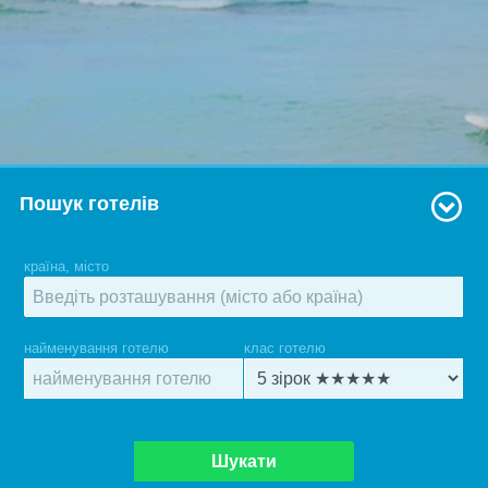
Пошук готелів
країна, місто
найменування готелю
клас готелю
Шукати