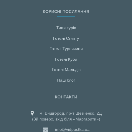
КОРИСНІ ПОСИЛАННЯ
Типи турів
Готелі Єгипту
Готелі Туреччини
Готелі Куби
Готелі Мальдiв
Наш блог
КОНТАКТИ
м. Вишгород, пр-т Шевченко, 2Д
(3й поверх, вхід біля «Маргарити»)
info@vidpustka.ua