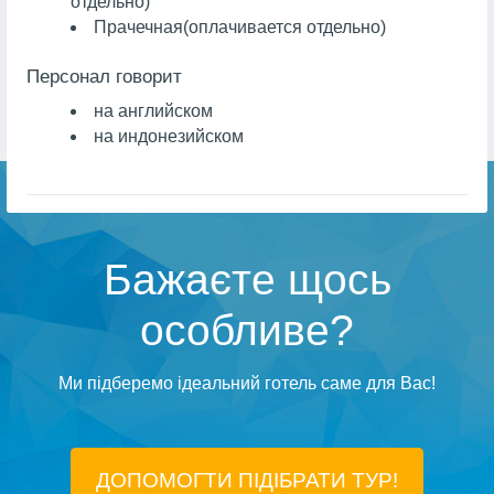
отдельно)
Прачечная
(оплачивается отдельно)
Персонал говорит
на английском
на индонезийском
Бажаєте щось
особливе?
Ми підберемо ідеальний готель саме для Вас!
ДОПОМОГТИ ПІДIБРАТИ ТУР!