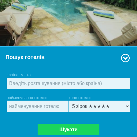
Пошук готелів
країна, місто
найменування готелю
клас готелю
Шукати