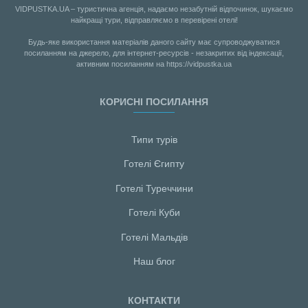
VIDPUSTKA.UA – туристична агенція, надаємо незабутній відпочинок, шукаємо
найкращі тури, відправляємо в перевірені отелі!
Будь-яке використання матеріалів даного сайту має супроводжуватися
посиланням на джерело, для інтернет-ресурсів - незакритих від індексації,
активним посиланням на https://vidpustka.ua
КОРИСНІ ПОСИЛАННЯ
Типи турів
Готелі Єгипту
Готелі Туреччини
Готелі Куби
Готелі Мальдiв
Наш блог
КОНТАКТИ