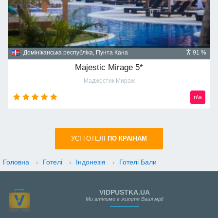
Домініканська республіка, Пунта Кана
91 %
Majestic Mirage 5*
Маджестик Мираж
n\a
УСI ГОТЕЛІ
ПО КРАIНАМ
Головна
›
Готелі
›
Індонезія
›
Готелі Бали
VIDPUSTKA.UA
Ми втілимо в життя Ваші мрії