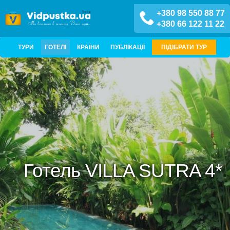
+380 98 550 88 77
+380 66 122 11 22
ТУРИ
ГОТЕЛІ
КРАЇНИ
ПУБЛІКАЦІЇ
ПІДІБРАТИ ТУР
Готель VILLA SUTRA 4*