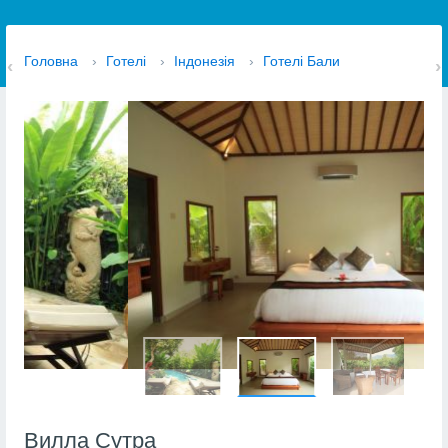
Головна
›
Готелі
›
Індонезія
›
Готелі Бали
Вилла Сутра