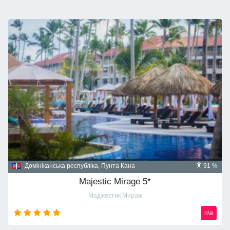
Домініканська республіка, Пунта Кана
91 %
Majestic Mirage 5*
Маджестик Мираж
n\a