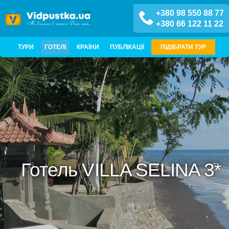
+380 98 550 88 77
+380 66 122 11 22
ТУРИ
ГОТЕЛІ
КРАЇНИ
ПУБЛІКАЦІЇ
ПІДІБРАТИ ТУР
Готель VILLA SELINA 3*