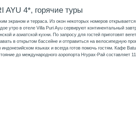
I AYU 4*, горячие туры
ким экраном и терраса. Из окон некоторых номеров открываетс
е утро в отеле Villa Puri Ayu сервируют континентальный завтр
ской и азиатской кухни. По запросу для гостей приготовят вег
оплавать в открытом бассейне и отправиться на велосипедную пр
 индонезийском языках и всегда готов помочь гостям. Кафе Batu J
сстояние до международного аэропорта Нгурах-Рай составляет 11