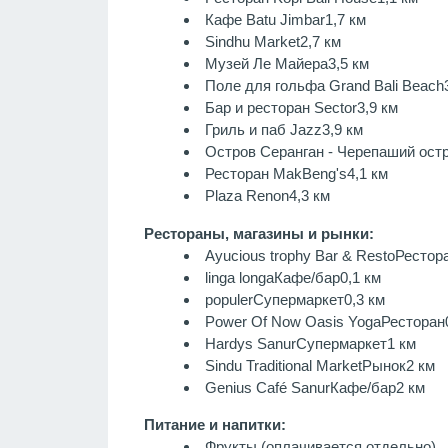
Кафе Batu Jimbar
1,7 км
Sindhu Market
2,7 км
Музей Ле Майера
3,5 км
Поле для гольфа Grand Bali Beach
Бар и ресторан Sector
3,9 км
Гриль и паб Jazz
3,9 км
Остров Серанган - Черепаший ост
Ресторан MakBeng's
4,1 км
Plaza Renon
4,3 км
Рестораны, магазины и рынки:
Ayucious trophy Bar & Resto
Рестор
linga longa
Кафе/бар
0,1 км
populer
Супермаркет
0,3 км
Power Of Now Oasis Yoga
Ресторан
Hardys Sanur
Супермаркет
1 км
Sindu Traditional Market
Рынок
2 км
Genius Café Sanur
Кафе/бар
2 км
Питание и напитки:
Фрукты
(оплачивается отдельно)