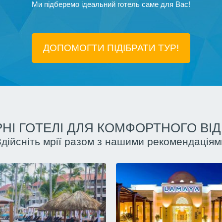
Ми підберемо ідеальний готель саме для Вас!
ДОПОМОГТИ ПІДIБРАТИ ТУР!
НІ ГОТЕЛІ ДЛЯ КОМФОРТНОГО ВІ
Здійсніть мрії разом з нашими рекомендаціям