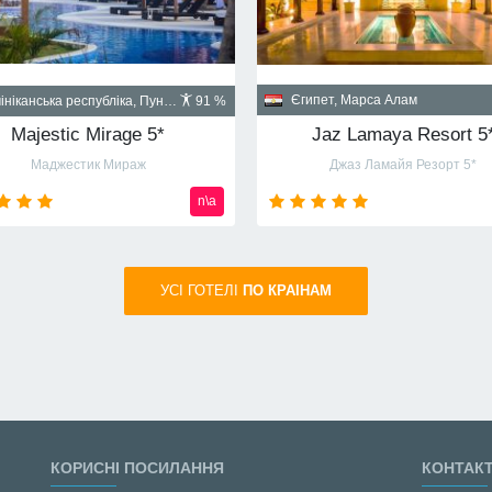
Куба, Гавана
пет, Шарм-эль-Шейх
90 %
Santa Isabel 5*
Albatros Palace Resort Sharm El Sheikh 5* (ex Cyrene Grand Hotel & Spa 5*)
Санта Изабел
йон Montazah Ras Nasrani Bay
от
720
usd
УСI ГОТЕЛІ
ПО КРАIНАМ
КОРИСНІ ПОСИЛАННЯ
КОНТАК