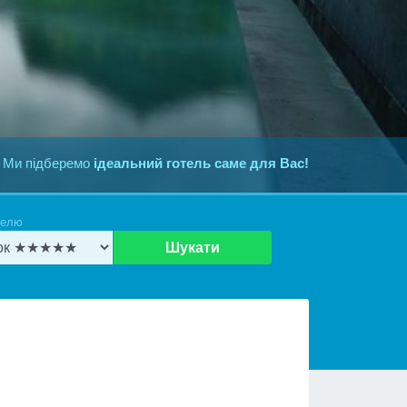
 Ми підберемо
ідеальний готель саме для Вас!
телю
Шукати