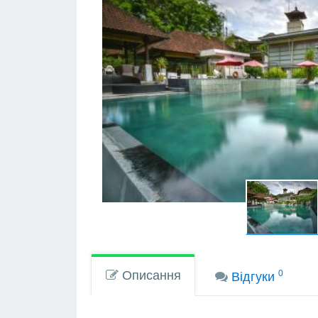
Описання
0
Вiдгуки