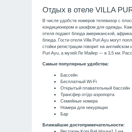
Отдых в отеле VILLA PUR
В числе удобств номеров телевизор с плос
кондиционером и шкафом для одежды. Каждо
отеля подают блюда американской, африкан
блюда. Гости отеля Villa Puri Ayu могут п
стойки регистрации говорит на английском и
Puri Ayu, а музей Ле Майер — в 3,5 км. Ра
Самые популярные удобства:
Бассейн
Бесплатный Wi-Fi
Открытый плавательный бассейн
Трансфер от/до аэропорта
Семейные номера
Номера для некурящих
Бар
Ближайшие достопримечательности:
Ресторан Kopi Bali House
1,1 км