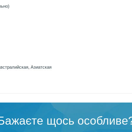
льно)
встралийская, Азиатская
Бажаєте щось особливе