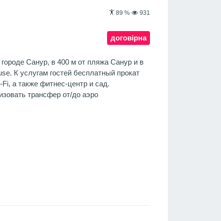
89
%
931
договірна
 городе Санур, в 400 м от пляжа Санур и в
ouse. К услугам гостей бесплатный прокат
Fi, а также фитнес-центр и сад.
изовать трансфер от/до аэро