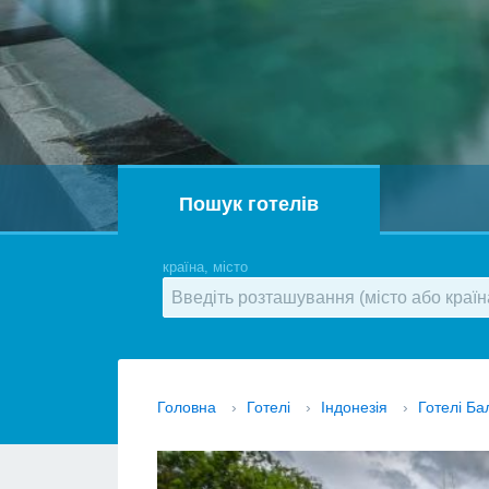
Пошук готелів
країна, місто
Головна
›
Готелі
›
Індонезія
›
Готелі Ба