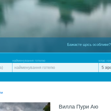
Бажаєте щось особливе?
найменування готелю
клас го
ли
Вилла Пури Аю