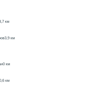
3,7 км
ров
3,9 км
ан
0 км
0,6 км