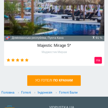
Домініканська республіка, Пунта Кана
91 %
Majestic Mirage 5*
Маджестик Мираж
n\a
УСI ГОТЕЛІ
ПО КРАIНАМ
Головна
›
Готелі
›
Індонезія
›
Готелі Бали
VIDPUSTKA.UA