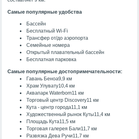
Самые популярные удобства
Бассейн
Бесплатный Wi-Fi
Трансфер от/до аэропорта
Семейные номера
Открытый плавательный бассейн
Бесплатная парковка
Самые популярные достопримечательности:
Гавань Беноа
9,9 км
Храм Улувату
10,4 км
Аквапарк Waterbom
11 км
Торговый центр Discovery
11 км
Кута - центр города
11,1 км
Художественный рынок Куты
11,4 км
Площадь Кута
11,5 км
Торговая галерея Бали
11,7 км
Развязка Дева Ручи
11,7 км