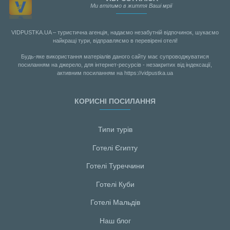
Ми втілимо в життя Ваші мрії
VIDPUSTKA.UA – туристична агенція, надаємо незабутній відпочинок, шукаємо
найкращі тури, відправляємо в перевірені отелі!
Будь-яке використання матеріалів даного сайту має супроводжуватися
посиланням на джерело, для інтернет-ресурсів - незакритих від індексації,
активним посиланням на https://vidpustka.ua
КОРИСНІ ПОСИЛАННЯ
Типи турів
Готелі Єгипту
Готелі Туреччини
Готелі Куби
Готелі Мальдiв
Наш блог