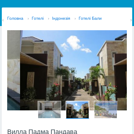
Головна
›
Готелі
›
Індонезія
›
Готелі Бали
Вилла Падма Пандава