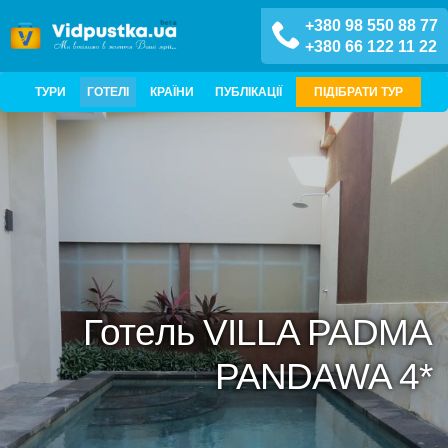
+380 98 550 88 77
+380 66 122 11 22
ТУРИ
ГОТЕЛІ
КРАЇНИ
ПУБЛІКАЦІЇ
ПІДІБРАТИ ТУР
Готель VILLA PADMA
PANDAWA 4*