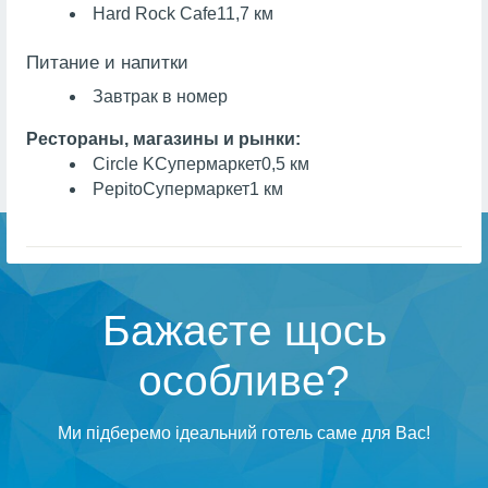
Hard Rock Cafe
11,7 км
Питание и напитки
Завтрак в номер
Рестораны, магазины и рынки:
Circle K
Супермаркет
0,5 км
Pepito
Супермаркет
1 км
Бажаєте щось
особливе?
Ми підберемо ідеальний готель саме для Вас!