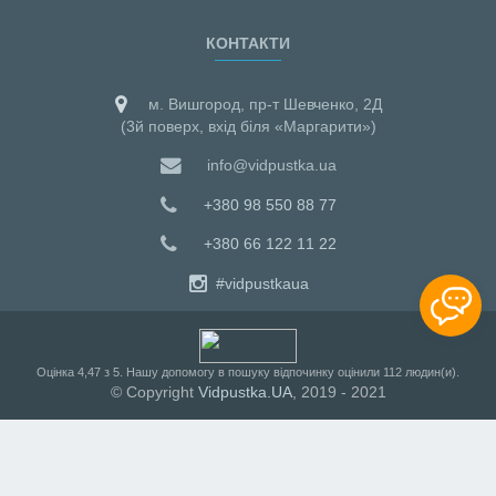
КОНТАКТИ
м. Вишгород, пр-т Шевченко, 2Д
(3й поверх, вхід біля «Маргарити»)
info@vidpustka.ua
+380 98 550 88 77
+380 66 122 11 22
#vidpustkaua
Оцiнка
4,47
з
5
. Нашу допомогу в пошуку відпочинку оцінили
112
людин(и).
© Copyright
Vidpustka.UA
, 2019 - 2021