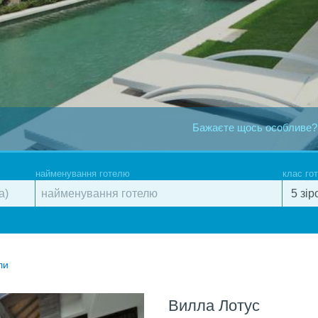
Бажаєте щось особливе?
найменування готелю
клас го
ли
Вилла Лотус