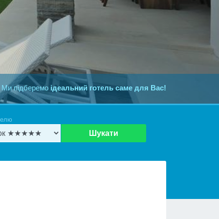
 Ми підберемо
ідеальний готель саме для Вас!
телю
Шукати