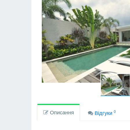
Описання
0
Вiдгуки