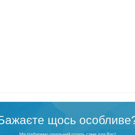
Бажаєте щось особливе
Ми підберемо ідеальний готель саме для Вас!