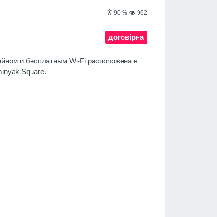
90
%
962
договірна
ейном и бесплатным Wi-Fi расположена в
minyak Square.