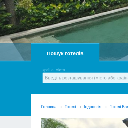
Пошук готелів
країна, місто
Головна
›
Готелі
›
Індонезія
›
Готелі Ба