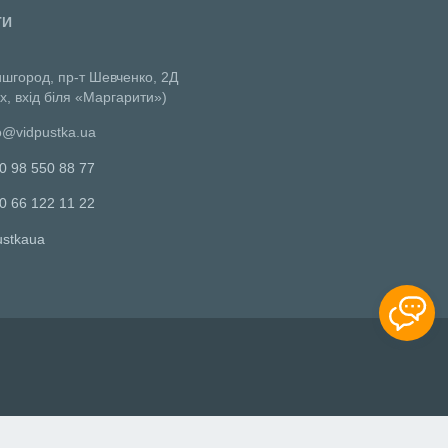
ТИ
ишгород, пр-т Шевченко, 2Д
х, вхід біля «Маргарити»)
o@vidpustka.ua
0 98 550 88 77
0 66 122 11 22
ustkaua