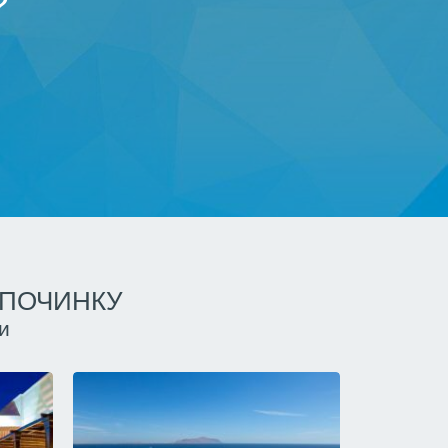
?
ДПОЧИНКУ
и