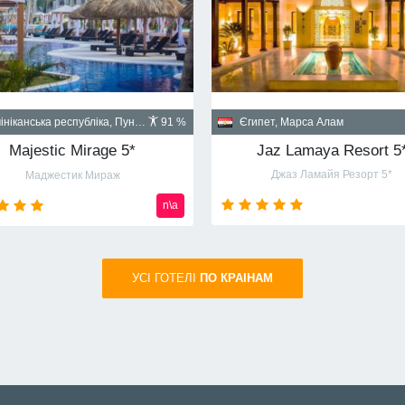
Куба, Гавана
пет, Шарм-эль-Шейх
90 %
Santa Isabel 5*
Albatros Palace Resort Sharm El Sheikh 5* (ex Cyrene Grand Hotel & Spa 5*)
Санта Изабел
йон Montazah Ras Nasrani Bay
от
720
usd
УСI ГОТЕЛІ
ПО КРАIНАМ