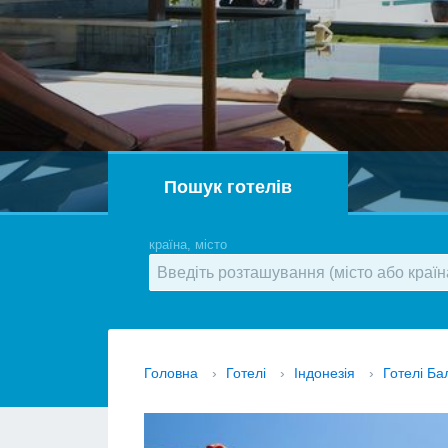
Пошук готелів
країна, місто
Головна
›
Готелі
›
Індонезія
›
Готелі Ба