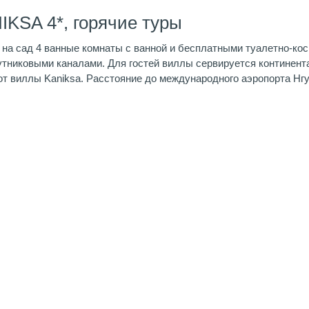
IKSA 4*, горячие туры
 на сад 4 ванные комнаты с ванной и бесплатными туалетно-ко
утниковыми каналами. Для гостей виллы сервируется континента
 от виллы Kaniksa. Расстояние до международного аэропорта Нгу