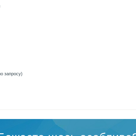
м
о запросу)