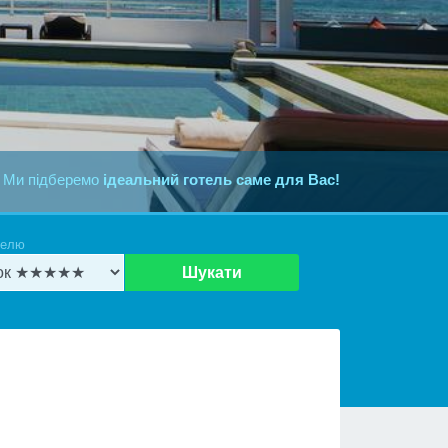
 Ми підберемо
ідеальний готель саме для Вас!
телю
Шукати