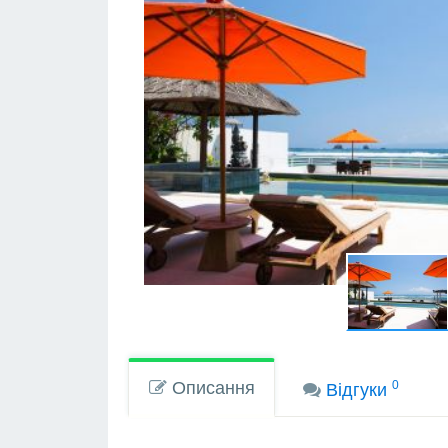
Описання
0
Вiдгуки