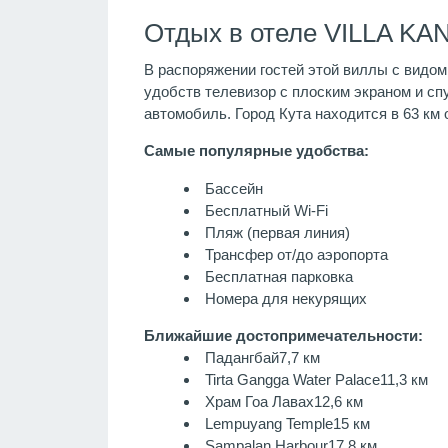
Отдых в отеле VILLA KAN
В распоряжении гостей этой виллы с видом
удобств телевизор с плоским экраном и сп
автомобиль. Город Кута находится в 63 км
Самые популярные удобства:
Бассейн
Бесплатный Wi-Fi
Пляж (первая линия)
Трансфер от/до аэропорта
Бесплатная парковка
Номера для некурящих
Ближайшие достопримечательности:
Падангбай
7,7 км
Tirta Gangga Water Palace
11,3 км
Храм Гоа Лавах
12,6 км
Lempuyang Temple
15 км
Sampalan Harbour
17,8 км