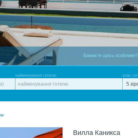
Бажаєте щось особливе?
найменування готелю
клас го
ли
Вилла Каникса