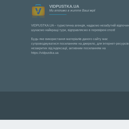
VIDPUSTKA.UA
Ми втілимо в життя Ваші мрії
VIDPUSTKA.UA – туристична агенція, надаємо незабутній відпочин
шукаємо найкращі тури, відправляємо в перевірені отелі!
Будь-яке використання матеріалів даного сайту має
супроводжуватися посиланням на джерело, для інтернет-ресурсів
незакритих від індексації, активним посиланням на
https://vidpustka.ua