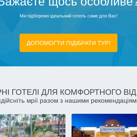
Бажаєте щось особливе
Ми підберемо ідеальний готель саме для Вас!
ДОПОМОГТИ ПІДIБРАТИ ТУР!
НІ ГОТЕЛІ ДЛЯ КОМФОРТНОГО ВІ
Здійсніть мрії разом з нашими рекомендаціям