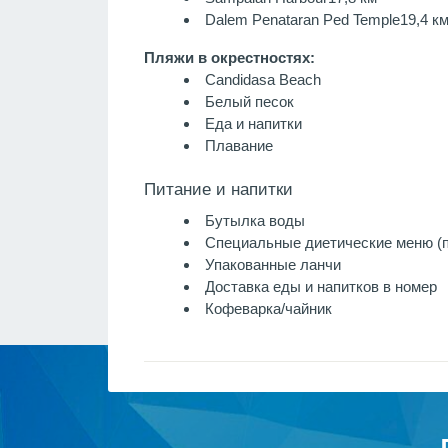
Dalem Penataran Ped Temple
19,4 к
Пляжи в окрестностях:
Candidasa Beach
Белый песок
Еда и напитки
Плавание
Питание и напитки
Бутылка воды
Специальные диетические меню (п
Упакованные ланчи
Доставка еды и напитков в номер
Кофеварка/чайник