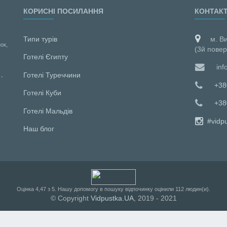
КОРИСНІ ПОСИЛАННЯ
КОНТАК
Типи турів
м. В
ок,
(3й повер
Готелі Єгипту
inf
Готелі Туреччини
 -
+38
Готелі Куби
+38
Готелі Мальдiв
#vidp
Наш блог
Оцiнка
4,47
з
5
. Нашу допомогу в пошуку відпочинку оцінили
112
людин(и).
© Copyright
Vidpustka.UA
, 2019 - 2021