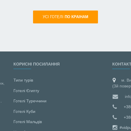
УСI ГОТЕЛІ
ПО КРАIНАМ
КОРИСНІ ПОСИЛАННЯ
КОНТАК
Типи турів
м. В
ок,
(3й повер
Готелі Єгипту
inf
Готелі Туреччини
 -
+38
Готелі Куби
+38
Готелі Мальдiв
#vidp