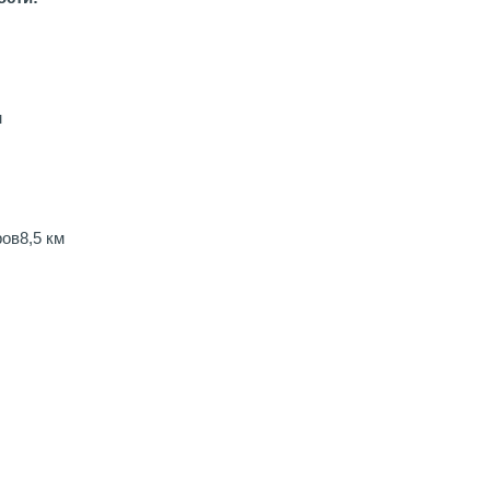
м
ров
8,5 км