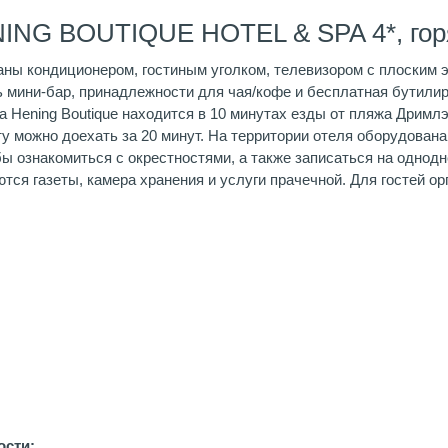
NING BOUTIQUE HOTEL & SPA 4*, гор
ны кондиционером, гостиным уголком, телевизором с плоским
ь мини-бар, принадлежности для чая/кофе и бесплатная бутилир
a Hening Boutique находится в 10 минутах езды от пляжа Дримл
 можно доехать за 20 минут. На территории отеля оборудована
ы ознакомиться с окрестностями, а также записаться на однод
тся газеты, камера хранения и услуги прачечной. Для гостей о
сти: