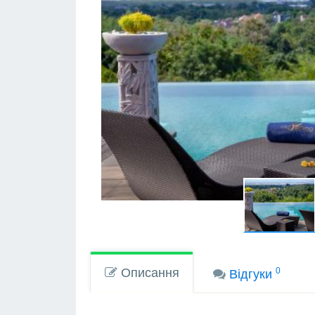
Описання
0
Вiдгуки