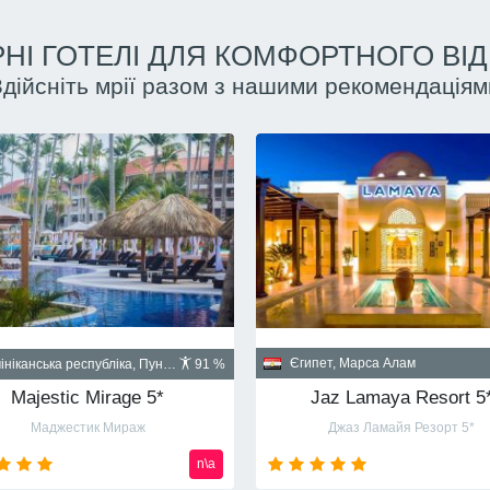
НІ ГОТЕЛІ ДЛЯ КОМФОРТНОГО ВІ
Здійсніть мрії разом з нашими рекомендаціям
Куба, Гавана
пет, Шарм-эль-Шейх
90 %
Santa Isabel 5*
Albatros Palace Resort Sharm El Sheikh 5* (ex Cyrene Grand Hotel & Spa 5*)
Санта Изабел
йон Montazah Ras Nasrani Bay
от
720
usd