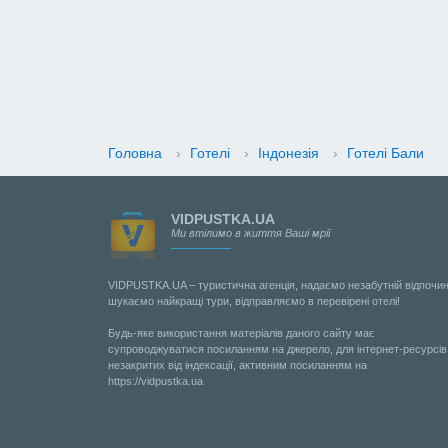
Головна
›
Готелі
›
Індонезія
›
Готелі Бали
VIDPUSTKA.UA
Ми втілимо в життя Ваші мрії
VIDPUSTKA.UA – туристична агенція, надаємо незабутній відпочин
шукаємо найкращі тури, відправляємо в перевірені отелі!
Будь-яке використання матеріалів даного сайту має
супроводжуватися посиланням на джерело, для інтернет-ресурсів
незакритих від індексації, активним посиланням на
https://vidpustka.ua