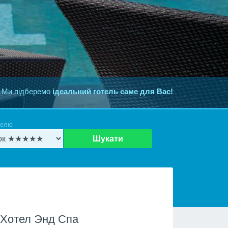
 Ми підберемо
ідеальний готель саме для Вас!
телю
Шукати
 Хотел Энд Спа