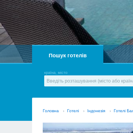
Пошук готелів
країна, місто
Головна
›
Готелі
›
Індонезія
›
Готелі Ба