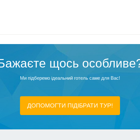
Бажаєте щось особливе
Ми підберемо ідеальний готель саме для Вас!
ДОПОМОГТИ ПІДIБРАТИ ТУР!