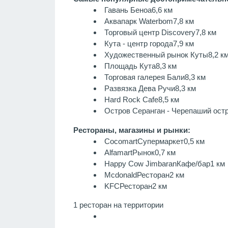
Гавань Беноа
6,6 км
Аквапарк Waterbom
7,8 км
Торговый центр Discovery
7,8 км
Кута - центр города
7,9 км
Художественный рынок Куты
8,2 к
Площадь Кута
8,3 км
Торговая галерея Бали
8,3 км
Развязка Дева Ручи
8,3 км
Hard Rock Cafe
8,5 км
Остров Серанган - Черепаший ост
Рестораны, магазины и рынки:
Cocomart
Супермаркет
0,5 км
Alfamart
Рынок
0,7 км
Happy Cow Jimbaran
Кафе/бар
1 км
Mcdonald
Ресторан
2 км
KFC
Ресторан
2 км
1 ресторан на территории