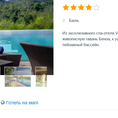
Бали,
Из эксклюзивного спа-отеля Vi
живописную гавань Беноа, к у
пейзажный бассейн.
Готель на мапi