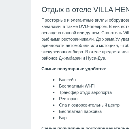
Отдых в отеле VILLA HE
Просторные и элегантные виллы оборудова
каналами, а также DVD-плеером. В них ест
оснащена ванной или душем. Спа-отель Vill
рыбными ресторанчиками. До храма Улувату
арендовать автомобиль или мотоцикл, чтоб
экскурсионном бюро. В отеле предоставляю
районов Джимбаран и Нуса-Дуа.
Самые популярные удобства:
Бассейн
Бесплатный Wi-Fi
Трансфер от/до аэропорта
Ресторан
Спа и оздоровительный центр
Бесплатная парковка
Бар
Самые популярные достопримечательно