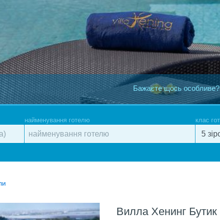
Бажаєте щось особливе?
найменування готелю
клас го
ли
Вилла Хенинг Бутик