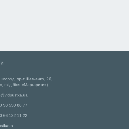
ТИ
ишгород, пр-т Шевченко, 2Д
х, вхід біля «Маргарити»)
o@vidpustka.ua
0 98 550 88 77
0 66 122 11 22
ustkaua