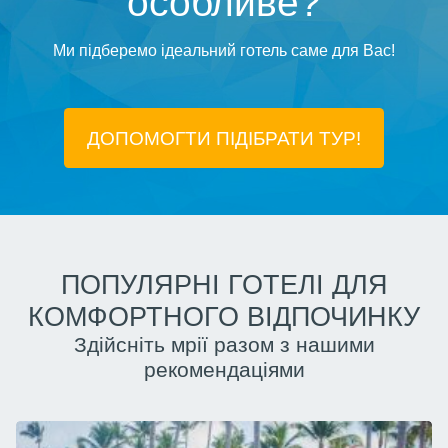
особливе?
Ми підберемо ідеальний готель саме для Вас!
ДОПОМОГТИ ПІДIБРАТИ ТУР!
ПОПУЛЯРНІ ГОТЕЛІ ДЛЯ
КОМФОРТНОГО ВІДПОЧИНКУ
Здійсніть мрії разом з нашими
рекомендаціями