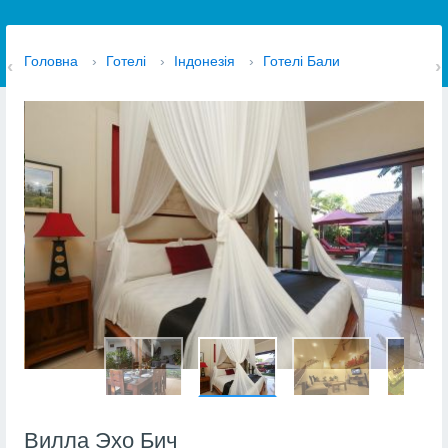
Головна
›
Готелі
›
Індонезія
›
Готелі Бали
Вилла Эхо Бич