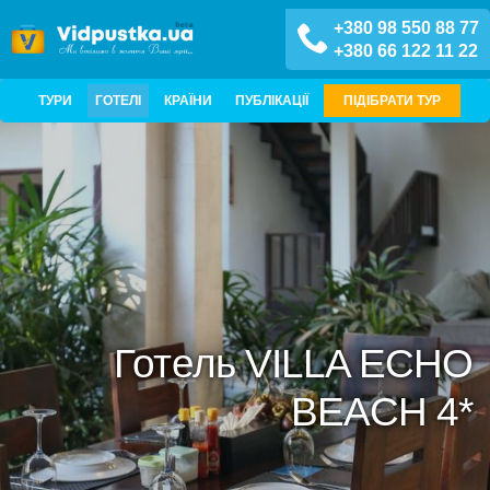
+380 98 550 88 77
+380 66 122 11 22
ТУРИ
ГОТЕЛІ
КРАЇНИ
ПУБЛІКАЦІЇ
ПІДІБРАТИ ТУР
Готель VILLA ECHO
BEACH 4*