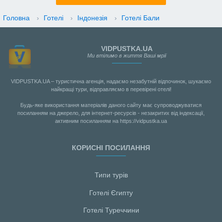
Головна
›
Готелі
›
Індонезія
›
Готелі Бали
VIDPUSTKA.UA
Ми втілимо в життя Ваші мрії
VIDPUSTKA.UA – туристична агенція, надаємо незабутній відпочинок, шукаємо
найкращі тури, відправляємо в перевірені отелі!
Будь-яке використання матеріалів даного сайту має супроводжуватися
посиланням на джерело, для інтернет-ресурсів - незакритих від індексації,
активним посиланням на https://vidpustka.ua
КОРИСНІ ПОСИЛАННЯ
Типи турів
Готелі Єгипту
Готелі Туреччини