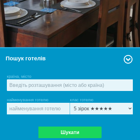
Пошук готелів
країна, місто
найменування готелю
клас готелю
Шукати