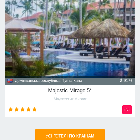
Домініканська республіка, Пунта Кана
91 %
Majestic Mirage 5*
Маджестик Мираж
n\a
УСI ГОТЕЛІ
ПО КРАIНАМ