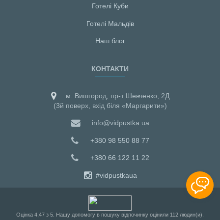
Готелі Куби
Готелі Мальдiв
Наш блог
КОНТАКТИ
м. Вишгород, пр-т Шевченко, 2Д
(3й поверх, вхід біля «Маргарити»)
info@vidpustka.ua
+380 98 550 88 77
+380 66 122 11 22
#vidpustkaua
Оцiнка
4,47
з
5
. Нашу допомогу в пошуку відпочинку оцінили
112
людин(и).