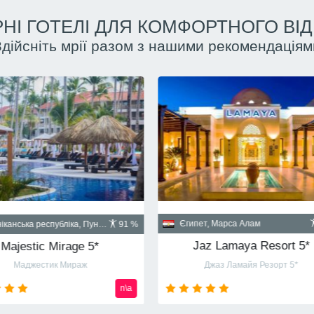
НІ ГОТЕЛІ ДЛЯ КОМФОРТНОГО ВІ
Здійсніть мрії разом з нашими рекомендаціям
Куба, Гавана
пет, Шарм-эль-Шейх
90 %
Santa Isabel 5*
Albatros Palace Resort Sharm El Sheikh 5* (ex Cyrene Grand Hotel & Spa 5*)
Санта Изабел
йон Montazah Ras Nasrani Bay
от
720
usd