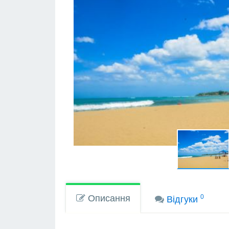
Описання
0
Вiдгуки