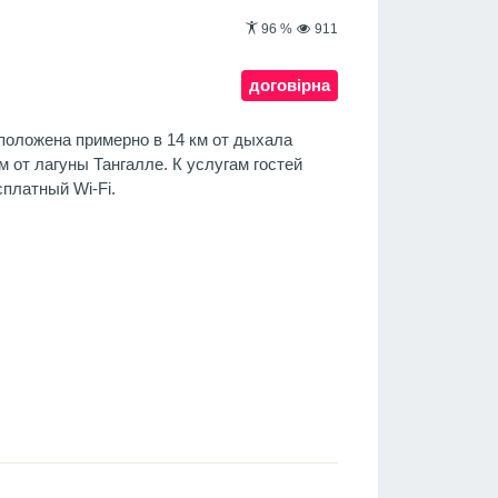
96
%
911
договірна
положена примерно в 14 км от дыхала
м от лагуны Тангалле. К услугам гостей
платный Wi-Fi.