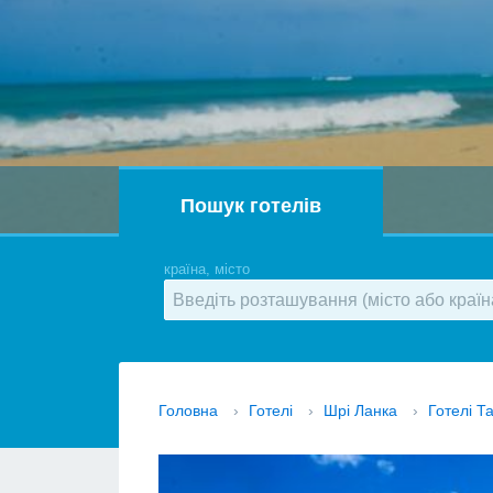
Пошук готелів
країна, місто
Головна
›
Готелі
›
Шрі Ланка
›
Готелі Т