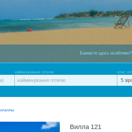
Бажаєте щось особливе?
найменування готелю
клас го
ангаллы
Вилла 121