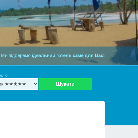
 Ми підберемо
ідеальний готель саме для Вас!
телю
Шукати