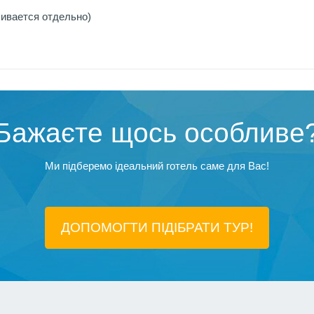
чивается отдельно)
Бажаєте щось особливе
Ми підберемо ідеальний готель саме для Вас!
ДОПОМОГТИ ПІДIБРАТИ ТУР!