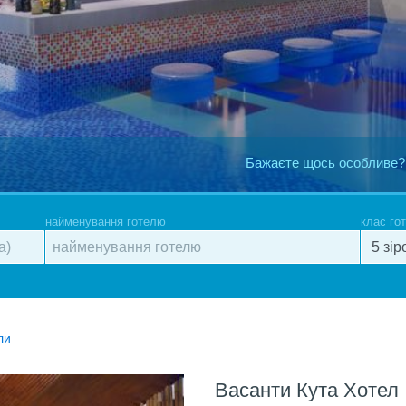
Бажаєте щось особливе?
найменування готелю
клас го
ли
Васанти Кута Хотел