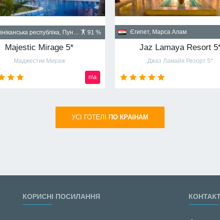
Куба, Гавана
пет, Шарм-эль-Шейх
90 %
Santa Isabel 5*
Albatros Palace Resort Sharm El Sheikh 5* (ex Cyrene Grand Hotel & Spa 5*)
Санта Изабел
йон Montazah Ras Nasrani Bay
от
720
usd
УСI ГОТЕЛІ
ПО КРАIНАМ
КОРИСНІ ПОСИЛАННЯ
КОНТАК