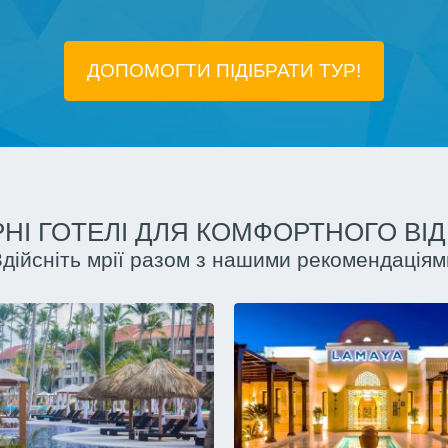
ДОПОМОГТИ ПІДIБРАТИ ТУР!
НІ ГОТЕЛІ ДЛЯ КОМФОРТНОГО ВІ
Здійсніть мрії разом з нашими рекомендаціям