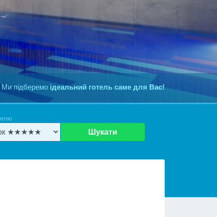
 Ми підберемо
ідеальний готель саме для Вас!
телю
Шукати