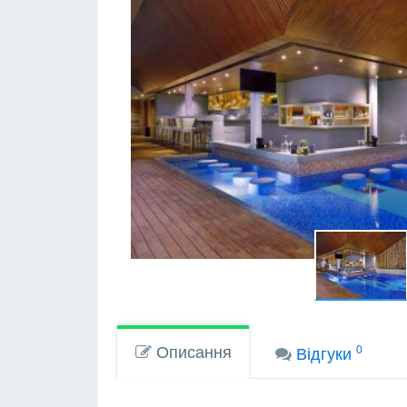
Описання
0
Вiдгуки