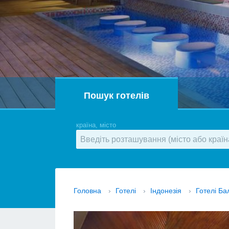
Пошук готелів
країна, місто
Головна
›
Готелі
›
Індонезія
›
Готелі Ба