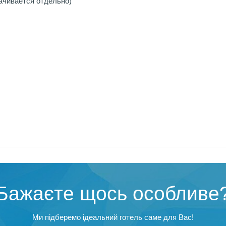
ачивается отдельно)
Бажаєте щось особливе
Ми підберемо ідеальний готель саме для Вас!