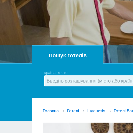
Пошук готелів
країна, місто
Головна
›
Готелі
›
Індонезія
›
Готелі Ба