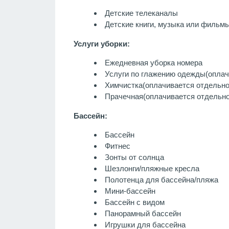
Детские телеканалы
Детские книги, музыка или фильм
Услуги уборки:
Ежедневная уборка номера
Услуги по глажению одежды
(оплач
Химчистка
(оплачивается отдельно
Прачечная
(оплачивается отдельно
Бассейн:
Бассейн
Фитнес
Зонты от солнца
Шезлонги/пляжные кресла
Полотенца для бассейна/пляжа
Мини-бассейн
Бассейн с видом
Панорамный бассейн
Игрушки для бассейна