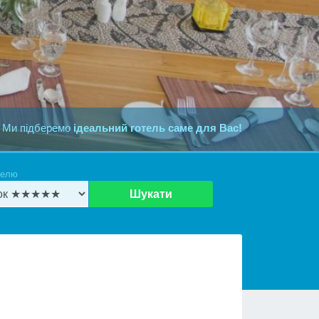
 Ми підберемо
ідеальний готель саме для Вас!
телю
Шукати