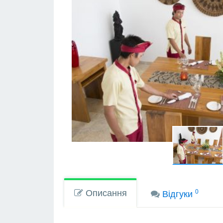
Описання
0
Вiдгуки