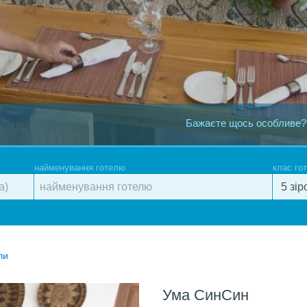
Бажаєте щось особливе?
найменування готелю
клас го
ли
Ума СинСин