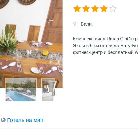
Бали,
Комплекс вилл Umah CinCin ра
Эхо и в 6 км от пляжа Бату-Бо
фитнес-центр и бесплатный Wi
Готель на мапi