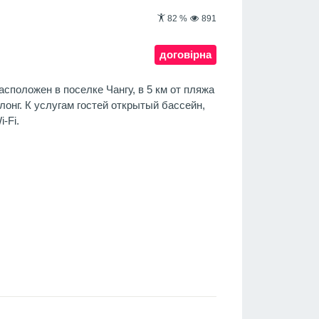
82
%
891
договірна
сположен в поселке Чангу, в 5 км от пляжа
лонг. К услугам гостей открытый бассейн,
-Fi.