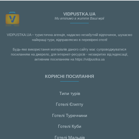
VIDPUSTKA.UA
Ми втілимо в життя Ваші мрії
VIDPUSTKA.UA – туристична агенція, надаємо незабутній відпочинок, шукаємо
найкращі тури, відправляємо в перевірені отелі!
Будь-яке використання матеріалів даного сайту має супроводжуватися
посиланням на джерело, для інтернет-ресурсів - незакритих від індексації,
активним посиланням на https://vidpustka.ua
КОРИСНІ ПОСИЛАННЯ
Типи турів
Готелі Єгипту
Готелі Туреччини
Готелі Куби
Готелі Мальдiв