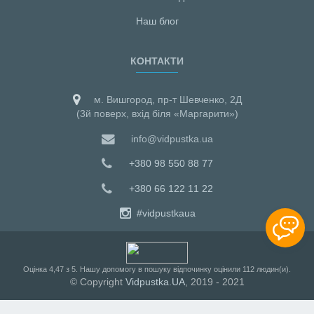
Наш блог
КОНТАКТИ
м. Вишгород, пр-т Шевченко, 2Д
(3й поверх, вхід біля «Маргарити»)
info@vidpustka.ua
+380 98 550 88 77
+380 66 122 11 22
#vidpustkaua
Оцiнка
4,47
з
5
. Нашу допомогу в пошуку відпочинку оцінили
112
людин(и).
© Copyright
Vidpustka.UA
, 2019 - 2021