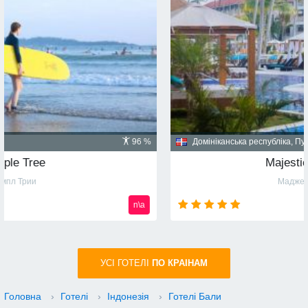
Домініканська республіка, Пунта Кана
91 %
Majestic Mirage 5*
Маджестик Мираж
n\a
УСI ГОТЕЛІ
ПО КРАIНАМ
Головна
›
Готелі
›
Індонезія
›
Готелі Бали