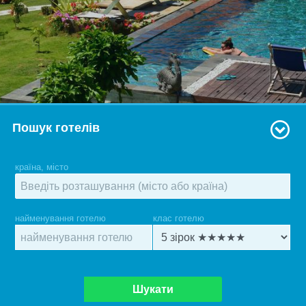
Пошук готелів
країна, місто
найменування готелю
клас готелю
Шукати