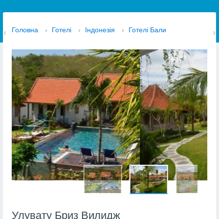
Головна
›
Готелі
›
Індонезія
›
Готелі Бали
Улувату Бриз Вилидж