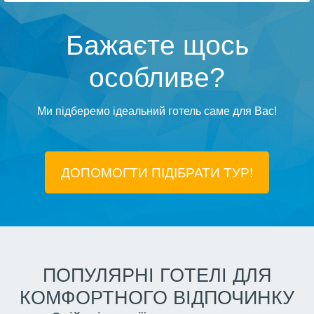
Бажаєте щось
особливе?
Ми підберемо ідеальний готель саме для Вас!
ДОПОМОГТИ ПІДIБРАТИ ТУР!
ПОПУЛЯРНІ ГОТЕЛІ ДЛЯ
КОМФОРТНОГО ВІДПОЧИНКУ