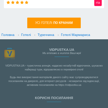
n\a
УСI ГОТЕЛІ
ПО КРАIНАМ
Головна
›
Готелі
›
Туреччина
›
Готелі Мармариса
VIDPUSTKA.UA
Ми втілимо в життя Ваші мрії
VIDPUSTKA.UA – туристична агенція, надаємо незабутній відпочинок, шукаємо
найкращі тури, відправляємо в перевірені отелі!
Будь-яке використання матеріалів даного сайту має супроводжуватися
посиланням на джерело, для інтернет-ресурсів - незакритих від індексації,
активним посиланням на https://vidpustka.ua
КОРИСНІ ПОСИЛАННЯ