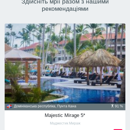
Здійсніть мрії разом з нашими
рекомендаціями
Домініканська республіка, Пунта Кана
91 %
Majestic Mirage 5*
Маджестик Мираж