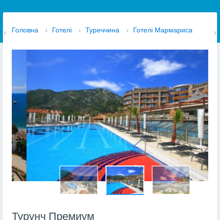
Головна
›
Готелі
›
Туреччина
›
Готелі Мармариса
Турунч Премиум