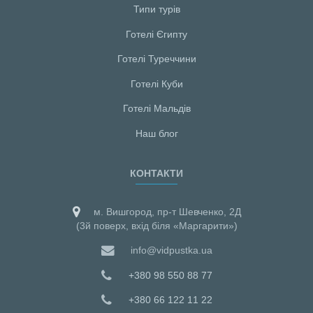
Типи турів
Готелі Єгипту
Готелі Туреччини
Готелі Куби
Готелі Мальдiв
Наш блог
КОНТАКТИ
м. Вишгород, пр-т Шевченко, 2Д
(3й поверх, вхід біля «Маргарити»)
info@vidpustka.ua
+380 98 550 88 77
+380 66 122 11 22