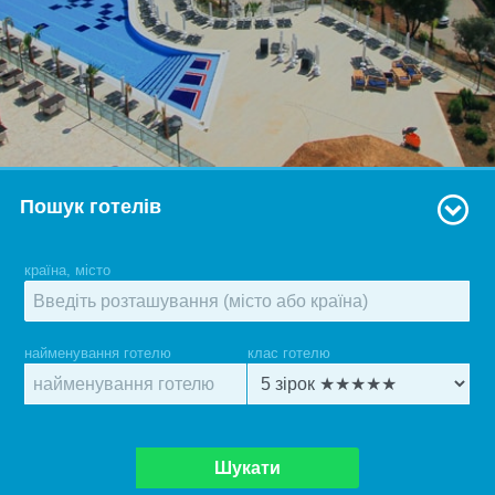
Пошук готелів
країна, місто
найменування готелю
клас готелю
Шукати