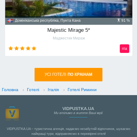
Домініканська республіка, Пунта Кана
91 %
Majestic Mirage 5*
Маджестик Мираж
n\a
УСI ГОТЕЛІ
ПО КРАIНАМ
Головна
›
Готелі
›
Італія
›
Готелі Римини
VIDPUSTKA.UA
Ми втілимо в життя Ваші мрії
VIDPUSTKA.UA – туристична агенція, надаємо незабутній відпочинок, шукаємо
найкращі тури, відправляємо в перевірені отелі!