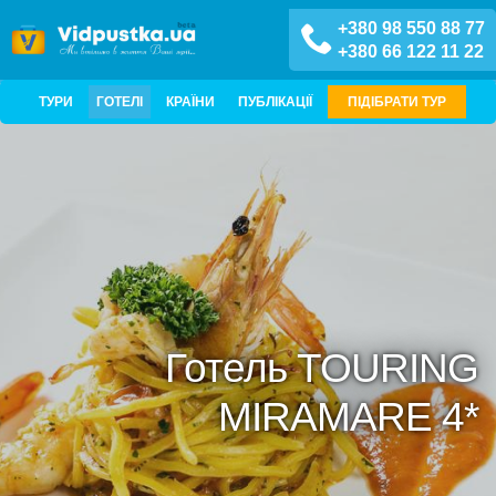
+380 98 550 88 77
+380 66 122 11 22
ТУРИ
ГОТЕЛІ
КРАЇНИ
ПУБЛІКАЦІЇ
ПІДІБРАТИ ТУР
Готель TOURING
MIRAMARE 4*