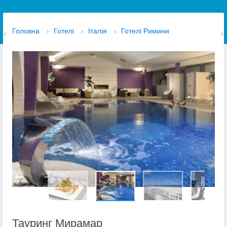
Головна
›
Готелі
›
Італія
›
Готелі Римини
Тауринг Мирамар