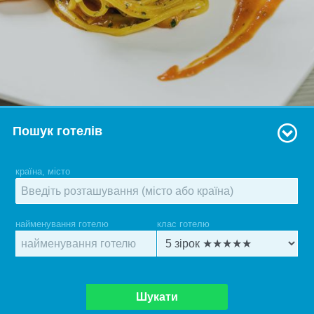
Пошук готелів
країна, місто
найменування готелю
клас готелю
Шукати