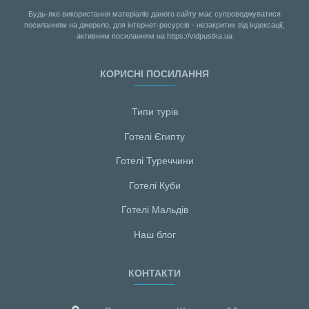
Будь-яке використання матеріалів даного сайту має супроводжуватися
посиланням на джерело, для інтернет-ресурсів - незакритих від індексації,
активним посиланням на https://vidpustka.ua
КОРИСНІ ПОСИЛАННЯ
Типи турів
Готелі Єгипту
Готелі Туреччини
Готелі Куби
Готелі Мальдiв
Наш блог
КОНТАКТИ