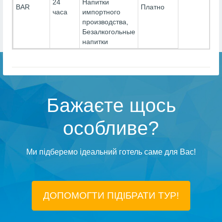
24
Напитки
BAR
Платно
часа
импортного
производства,
Безалкогольные
напитки
Бажаєте щось
особливе?
Ми підберемо ідеальний готель саме для Вас!
ДОПОМОГТИ ПІДIБРАТИ ТУР!