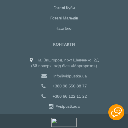
Готелі Куби
Готелі Мальдiв
Наш блог
КОНТАКТИ
м. Вишгород, пр-т Шевченко, 2Д
(3й поверх, вхід біля «Маргарити»)
info@vidpustka.ua
+380 98 550 88 77
+380 66 122 11 22
#vidpustkaua