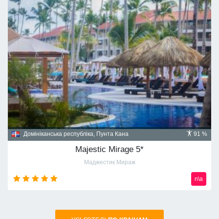
Домініканська республіка, Пунта Кана
91 %
Majestic Mirage 5*
Маджестик Мираж
n\a