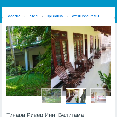
Головна
›
Готелі
›
Шрі Ланка
›
Готелі Велигамы
Тинара Ривер Инн, Велигама