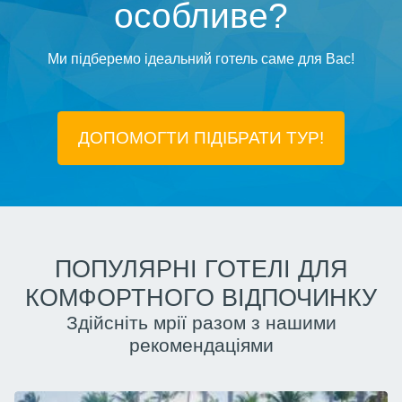
особливе?
Ми підберемо ідеальний готель саме для Вас!
ДОПОМОГТИ ПІДIБРАТИ ТУР!
ПОПУЛЯРНІ ГОТЕЛІ ДЛЯ
КОМФОРТНОГО ВІДПОЧИНКУ
Здійсніть мрії разом з нашими
рекомендаціями