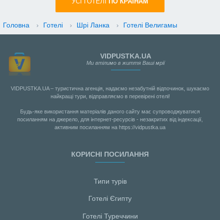
УСI ГОТЕЛІ
ПО КРАIНАМ
Головна
›
Готелі
›
Шрі Ланка
›
Готелі Велигамы
VIDPUSTKA.UA
Ми втілимо в життя Ваші мрії
VIDPUSTKA.UA – туристична агенція, надаємо незабутній відпочинок, шукаємо
найкращі тури, відправляємо в перевірені отелі!
Будь-яке використання матеріалів даного сайту має супроводжуватися
посиланням на джерело, для інтернет-ресурсів - незакритих від індексації,
активним посиланням на https://vidpustka.ua
КОРИСНІ ПОСИЛАННЯ
Типи турів
Готелі Єгипту
Готелі Туреччини