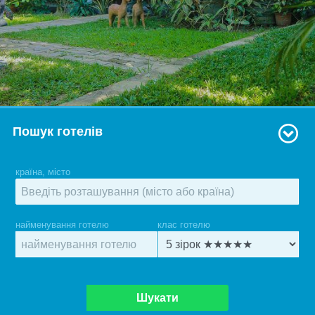
Пошук готелів
країна, місто
найменування готелю
клас готелю
Шукати