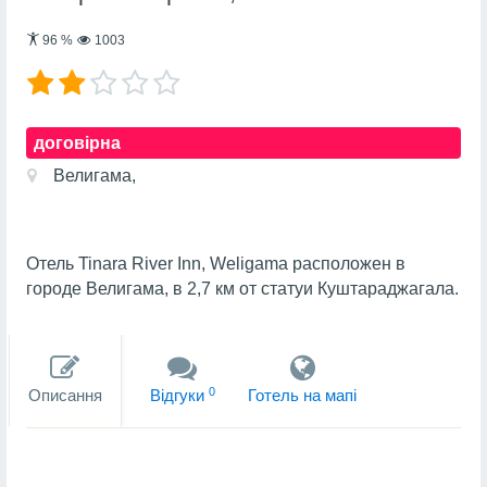
96
%
1003
договірна
Велигама,
Отель Tinara River Inn, Weligama расположен в
городе Велигама, в 2,7 км от статуи Куштараджагала.
0
Описання
Вiдгуки
Готель на мапi