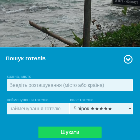
Пошук готелів
країна, місто
найменування готелю
клас готелю
Шукати