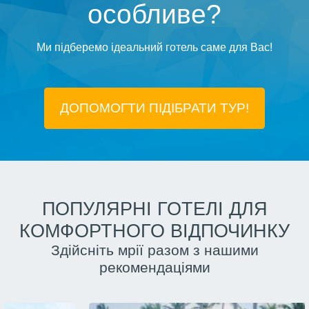
особливе?
Ми підберемо ідеальний готель саме для Вас!
ДОПОМОГТИ ПІДIБРАТИ ТУР!
ПОПУЛЯРНІ ГОТЕЛІ ДЛЯ
КОМФОРТНОГО ВІДПОЧИНКУ
Здійсніть мрії разом з нашими
рекомендаціями