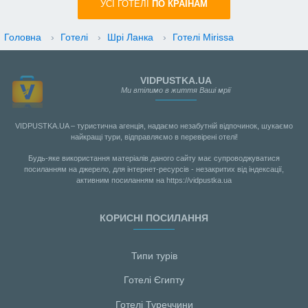
УСI ГОТЕЛІ
ПО КРАIНАМ
Головна
›
Готелі
›
Шрі Ланка
›
Готелі Mirissa
VIDPUSTKA.UA
Ми втілимо в життя Ваші мрії
VIDPUSTKA.UA – туристична агенція, надаємо незабутній відпочинок, шукаємо
найкращі тури, відправляємо в перевірені отелі!
Будь-яке використання матеріалів даного сайту має супроводжуватися
посиланням на джерело, для інтернет-ресурсів - незакритих від індексації,
активним посиланням на https://vidpustka.ua
КОРИСНІ ПОСИЛАННЯ
Типи турів
Готелі Єгипту
Готелі Туреччини