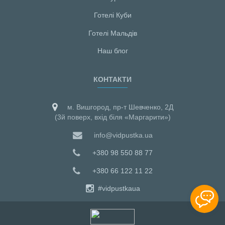
Готелі Куби
Готелі Мальдiв
Наш блог
КОНТАКТИ
м. Вишгород, пр-т Шевченко, 2Д
(3й поверх, вхід біля «Маргарити»)
info@vidpustka.ua
+380 98 550 88 77
+380 66 122 11 22
#vidpustkaua