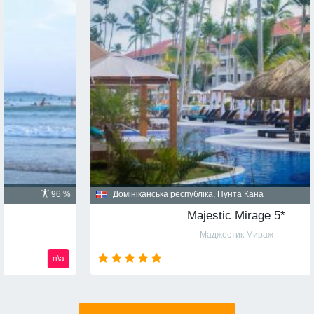
Домініканська республіка, Пунта Кана
91 %
Majestic Mirage 5*
Маджестик Мираж
n\a