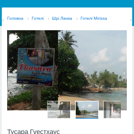
Головна
›
Готелі
›
Шрі Ланка
›
Готелі Mirissa
Тусара Гуестхаус