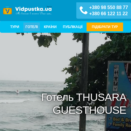
+380 98 550 88 77
+380 66 122 11 22
ТУРИ
ГОТЕЛІ
КРАЇНИ
ПУБЛІКАЦІЇ
ПІДІБРАТИ ТУР
Готель THUSARA
GUESTHOUSE