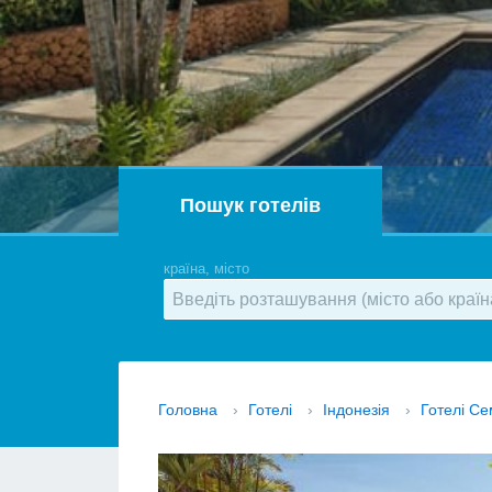
Пошук готелів
країна, місто
Головна
›
Готелі
›
Індонезія
›
Готелі С