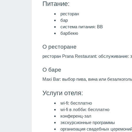
Питание:
ресторан
бар
система питания:
BB
барбекю
О ресторане
ресторан Prana Restaurant: обслуживание: з
О баре
Maxi Bar: выбор пива, вина или безалкогол
Услуги отеля:
wi-fi: бесплатно
wi-fi в лобби: бесплатно
конференц-зал
экскурсионные программы
организация свадебных церемони