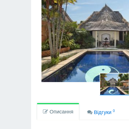
Описання
0
Вiдгуки