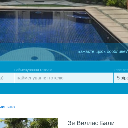
Бажаєте щось особливе?
найменування готелю
клас го
еминьяка
Зе Виллас Бали