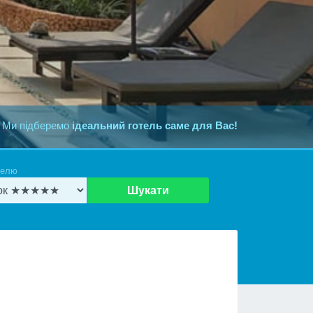
 Ми підберемо
ідеальний готель саме для Вас!
телю
Шукати