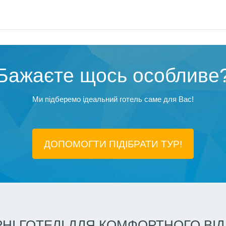
Бажаєте щось особливе
Ми підберемо ідеальний готель саме для Вас!
ДОПОМОГТИ ПІДIБРАТИ ТУР!
НІ ГОТЕЛІ ДЛЯ КОМФОРТНОГО ВІ