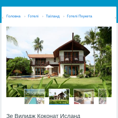
Головна
›
Готелі
›
Таїланд
›
Готелі Пхукета
Зе Вилидж Коконат Исланд