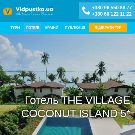
+380 98 550 88 77
+380 66 122 11 22
ТУРИ
ГОТЕЛІ
КРАЇНИ
ПУБЛІКАЦІЇ
ПІДІБРАТИ ТУР
Готель THE VILLAGE
COCONUT ISLAND 5*