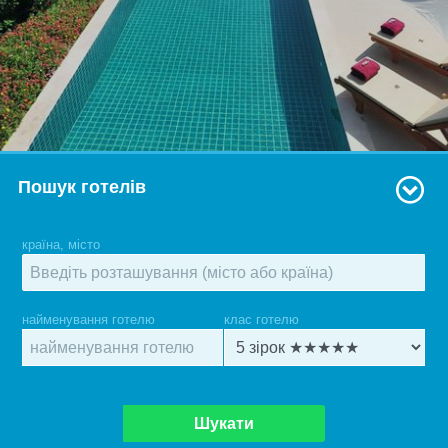
Пошук готелів
країна, місто
найменування готелю
клас готелю
Шукати