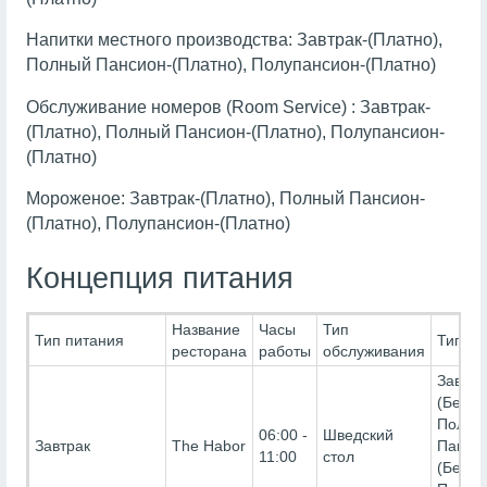
Напитки местного производства: Завтрак-(Платно),
Полный Пансион-(Платно), Полупансион-(Платно)
Обслуживание номеров (Room Service) : Завтрак-
(Платно), Полный Пансион-(Платно), Полупансион-
(Платно)
Мороженое: Завтрак-(Платно), Полный Пансион-
(Платно), Полупансион-(Платно)
Концепция питания
Название
Часы
Тип
Тип питания
Тип Пи
ресторана
работы
обслуживания
Завтра
(Беспл
Полны
06:00 -
Шведский
Завтрак
The Habor
Панси
11:00
стол
(Беспл