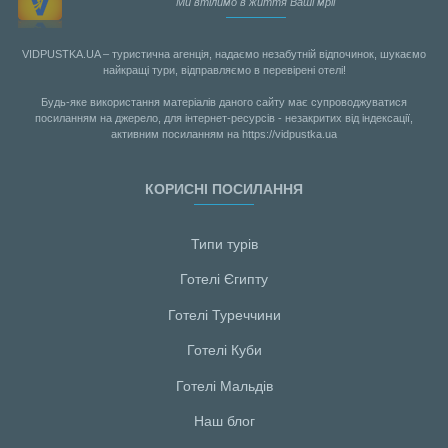
Ми втілимо в життя Ваші мрії
VIDPUSTKA.UA – туристична агенція, надаємо незабутній відпочинок, шукаємо
найкращі тури, відправляємо в перевірені отелі!
Будь-яке використання матеріалів даного сайту має супроводжуватися
посиланням на джерело, для інтернет-ресурсів - незакритих від індексації,
активним посиланням на https://vidpustka.ua
КОРИСНІ ПОСИЛАННЯ
Типи турів
Готелі Єгипту
Готелі Туреччини
Готелі Куби
Готелі Мальдiв
Наш блог