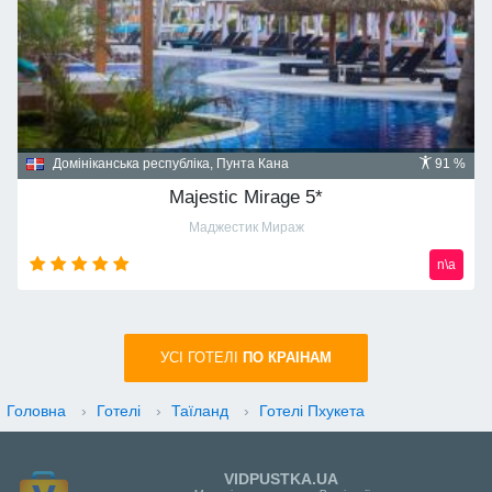
Домініканська республіка, Пунта Кана
91 %
Majestic Mirage 5*
Маджестик Мираж
n\a
УСI ГОТЕЛІ
ПО КРАIНАМ
Головна
›
Готелі
›
Таїланд
›
Готелі Пхукета
VIDPUSTKA.UA