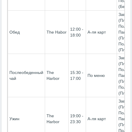
Полуп
(Беспл
Завтра
(Платн
Полны
12:00 -
Обед
The Habor
А-ля карт
Панси
18:00
(Платн
Полуп
(Платн
Завтра
(Платн
Полны
Послеобеденный
The
15:30 -
По меню
Панси
чай
Harbor
17:00
(Платн
Полуп
(Платн
Завтра
(Платн
Полны
The
19:00 -
Ужин
А-ля карт
Панси
Harbor
23:30
(Платн
Полуп