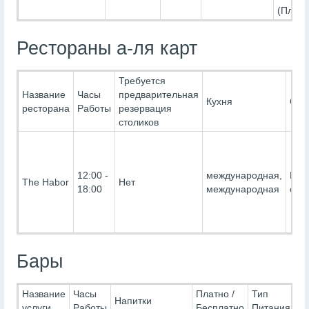
(Платн
Рестораны а-ля карт
Требуется
Название
Часы
предварительная
Кухня
Огр
ресторана
Работы
резервация
столиков
12:00 -
международная,
Без
The Habor
Нет
18:00
международная
огр
Бары
Название
Часы
Платно /
Тип
Напитки
услуги
Работы
Бесплатно
Питания