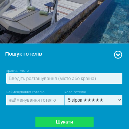
Пошук готелів
країна, місто
найменування готелю
клас готелю
Шукати