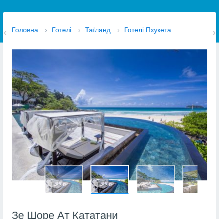
Головна
›
Готелі
›
Таїланд
›
Готелі Пхукета
Зе Шоре Ат Кататани