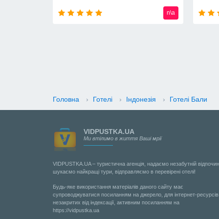
n\a
n\a
Головна
›
Готелі
›
Індонезія
›
Готелі Бали
VIDPUSTKA.UA
Ми втілимо в життя Ваші мрії
VIDPUSTKA.UA – туристична агенція, надаємо незабутній відпочин
шукаємо найкращі тури, відправляємо в перевірені отелі!
Будь-яке використання матеріалів даного сайту має
супроводжуватися посиланням на джерело, для інтернет-ресурсів
незакритих від індексації, активним посиланням на
https://vidpustka.ua