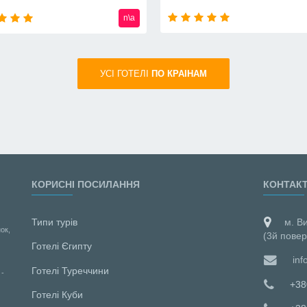
от
720
usd
УСI ГОТЕЛІ
ПО КРАIНАМ
КОРИСНІ ПОСИЛАННЯ
КОНТАК
Типи турів
м. В
ок,
(3й повер
Готелі Єгипту
inf
Готелі Туреччини
 -
+38
Готелі Куби