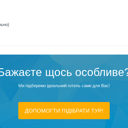
льно)
Бажаєте щось особливе
Ми підберемо ідеальний готель саме для Вас!
ДОПОМОГТИ ПІДIБРАТИ ТУР!