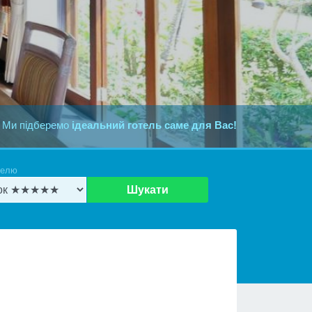
 Ми підберемо
ідеальний готель саме для Вас!
телю
Шукати