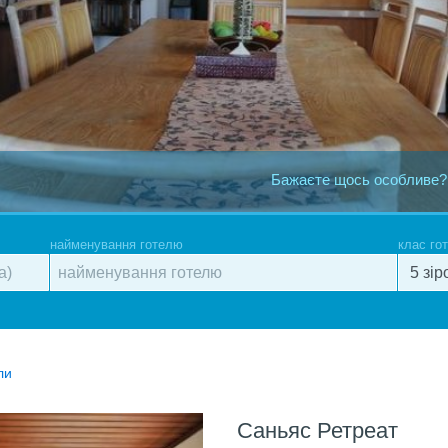
Бажаєте щось особливе?
найменування готелю
клас го
ли
Саньяс Ретреат