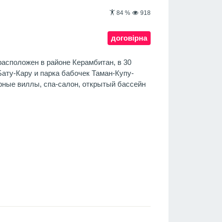
84
%
918
договірна
расположен в районе Керамбитан, в 30
ату-Кару и парка бабочек Таман-Купу-
орные виллы, спа-салон, открытый бассейн