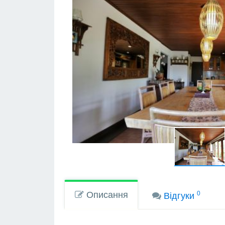
Описання
0
Вiдгуки