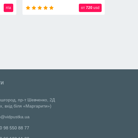
n\a
n\a
ТИ
ишгород, пр-т Шевченко, 2Д
х, вхід біля «Маргарити»)
o@vidpustka.ua
0 98 550 88 77