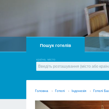
Пошук готелів
країна, місто
Головна
›
Готелі
›
Індонезія
›
Готелі Ба