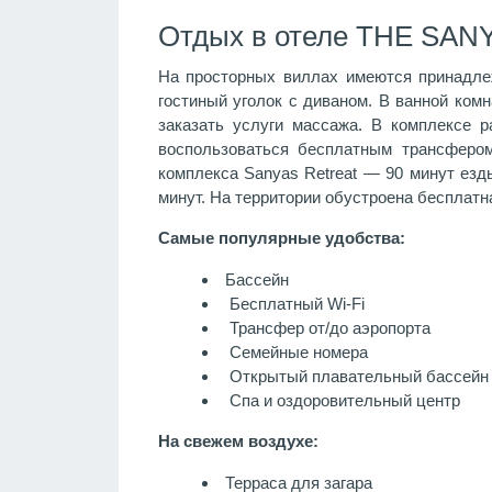
Отдых в отеле THE SANY
На просторных виллах имеются принадлеж
гостиный уголок с диваном. В ванной ком
заказать услуги массажа. В комплексе р
воспользоваться бесплатным трансферо
комплекса Sanyas Retreat — 90 минут езд
минут. На территории обустроена бесплатн
Самые популярные удобства:
Бассейн
Бесплатный Wi-Fi
Трансфер от/до аэропорта
Семейные номера
Открытый плавательный бассейн
Спа и оздоровительный центр
На свежем воздухе:
Терраса для загара