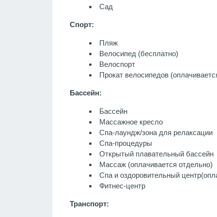
Сад
Спорт:
Пляж
Велосипед (бесплатно)
Велоспорт
Прокат велосипедов (оплачиваетс
Бассейн:
Бассейн
Массажное кресло
Спа-лаундж/зона для релаксации
Спа-процедуры
Открытый плавательный бассейн
Массаж
(оплачивается отдельно)
Спа и оздоровительный центр
(опл
Фитнес-центр
Транспорт: