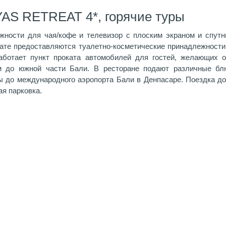
AS RETREAT 4*, горячие туры
ности для чая/кофе и телевизор с плоским экраном и спут
нате предоставляются туалетно-косметические принадлежности
аботает пункт проката автомобилей для гостей, желающих о
м до южной части Бали. В ресторане подают различные блю
ы до международного аэропорта Бали в Денпасаре. Поездка до
ая парковка.