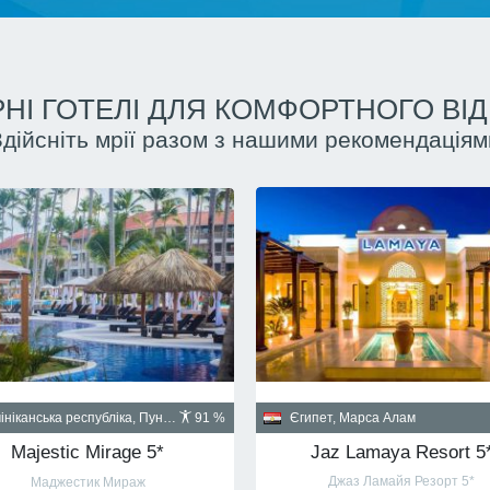
НІ ГОТЕЛІ ДЛЯ КОМФОРТНОГО ВІ
Здійсніть мрії разом з нашими рекомендаціям
Куба, Гавана
пет, Шарм-эль-Шейх
90 %
Santa Isabel 5*
Albatros Palace Resort Sharm El Sheikh 5* (ex Cyrene Grand Hotel & Spa 5*)
Санта Изабел
йон Montazah Ras Nasrani Bay