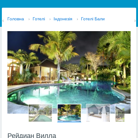
Головна
›
Готелі
›
Індонезія
›
Готелі Бали
Рейдиан Вилла