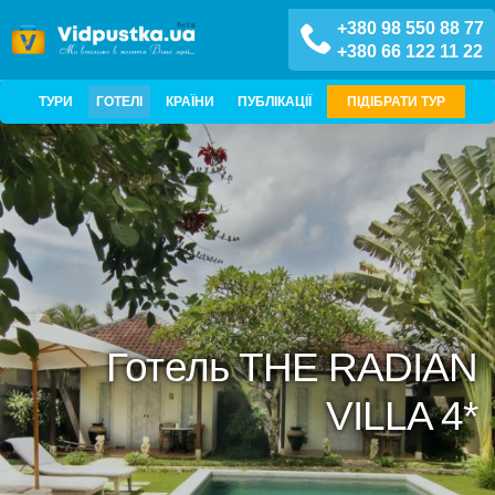
+380 98 550 88 77
+380 66 122 11 22
ТУРИ
ГОТЕЛІ
КРАЇНИ
ПУБЛІКАЦІЇ
ПІДІБРАТИ ТУР
Готель THE RADIAN
VILLA 4*