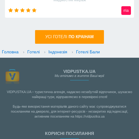
Маджестик Мираж
n\a
УСI ГОТЕЛІ
ПО КРАIНАМ
Головна
›
Готелі
›
Індонезія
›
Готелі Бали
VIDPUSTKA.UA
Ми втілимо в життя Ваші мрії
VIDPUSTKA.UA – туристична агенція, надаємо незабутній відпочинок, шукаємо
найкращі тури, відправляємо в перевірені отелі!
Будь-яке використання матеріалів даного сайту має супроводжуватися
посиланням на джерело, для інтернет-ресурсів - незакритих від індексації,
активним посиланням на https://vidpustka.ua
КОРИСНІ ПОСИЛАННЯ