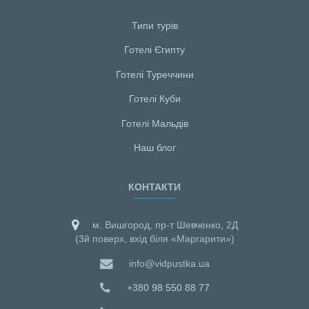
Типи турів
Готелі Єгипту
Готелі Туреччини
Готелі Куби
Готелі Мальдiв
Наш блог
КОНТАКТИ
м. Вишгород, пр-т Шевченко, 2Д
(3й поверх, вхід біля «Маргарити»)
info@vidpustka.ua
+380 98 550 88 77