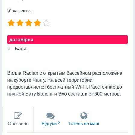
84
%
863
договірна
Бали,
Вилла Radian с открытым бассейном расположена
на курорте Чангу. На всей территории
предоставляется бесплатный Wi-Fi. Расстояние до
пляжей Бату Болонг и Эхо составляет 600 метров.
0
Описання
Вiдгуки
Готель на мапi