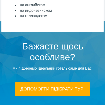
на английском
на индонезийском
на голландском
Бажаєте щось
особливе?
Ми підберемо ідеальний готель саме для Вас!
ДОПОМОГТИ ПІДIБРАТИ ТУР!