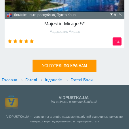
Домініканська республіка, Пунта Кана
91 %
Majestic Mirage 5*
Маджестик Мираж
n\a
УСI ГОТЕЛІ
ПО КРАIНАМ
Головна
›
Готелі
›
Індонезія
›
Готелі Бали
VIDPUSTKA.UA
Ми втілимо в життя Ваші мрії
VIDPUSTKA.UA – туристична агенція, надаємо незабутній відпочинок, шукаємо
найкращі тури, відправляємо в перевірені отелі!