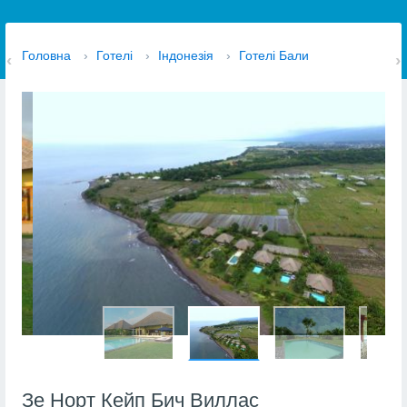
Головна
›
Готелі
›
Індонезія
›
Готелі Бали
Зе Норт Кейп Бич Виллас