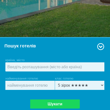
Пошук готелів
країна, місто
найменування готелю
клас готелю
Шукати