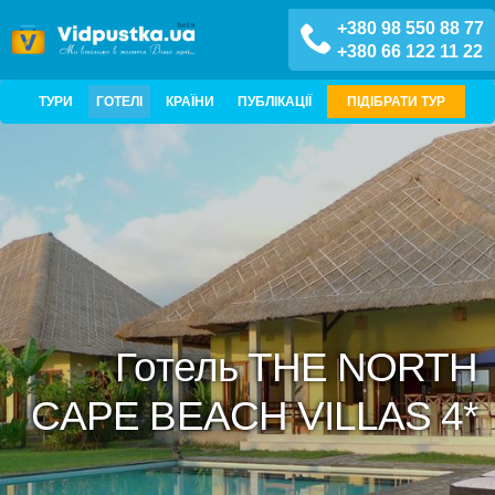
+380 98 550 88 77
+380 66 122 11 22
ТУРИ
ГОТЕЛІ
КРАЇНИ
ПУБЛІКАЦІЇ
ПІДІБРАТИ ТУР
Готель THE NORTH
CAPE BEACH VILLAS 4*