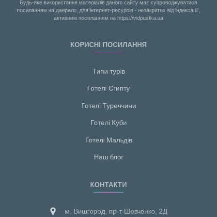
Будь-яке використання матеріалів даного сайту має супроводжуватися
посиланням на джерело, для інтернет-ресурсів - незакритих від індексації,
активним посиланням на https://vidpustka.ua
КОРИСНІ ПОСИЛАННЯ
Типи турів
Готелі Єгипту
Готелі Туреччини
Готелі Куби
Готелі Мальдiв
Наш блог
КОНТАКТИ
м. Вишгород, пр-т Шевченко, 2Д