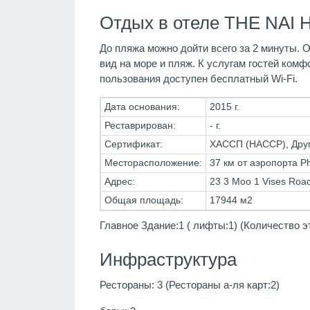
Отдых в отеле THE NAI 
До пляжа можно дойти всего за 2 минуты. 
вид на море и пляж. К услугам гостей ком
пользования доступен бесплатный Wi-Fi.
Дата основания:
2015 г.
Реставрирован:
- г.
Сертификат:
ХАССП (HACCP), Дру
Месторасположение:
37 км от аэропорта Ph
Адрес:
23 3 Moo 1 Vises Roa
Общая площадь:
17944 м2
Главное Здание:1 ( лифты:1) (Количество э
Инфраструктура
Рестораны: 3 (Рестораны а-ля карт:2)