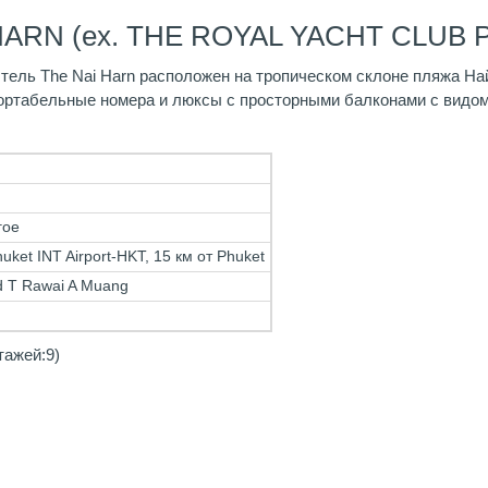
HARN (ex. THE ROYAL YACHT CLUB P
Отель The Nai Harn расположен на тропическом склоне пляжа Н
фортабельные номера и люксы с просторными балконами с видом
гое
uket INT Airport-HKT, 15 км от Phuket
d T Rawai A Muang
тажей:9)