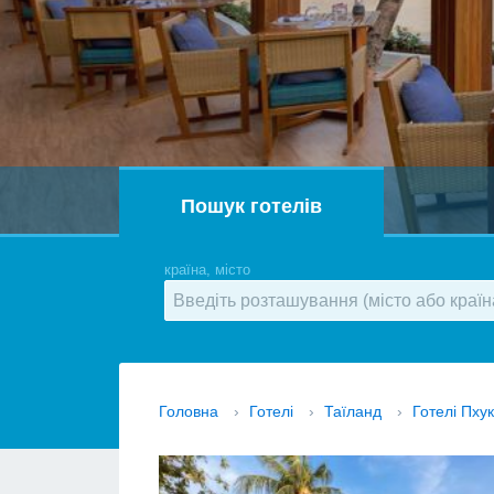
Пошук готелів
країна, місто
Головна
›
Готелі
›
Таїланд
›
Готелі Пху