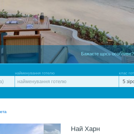
Бажаєте щось особливе?
найменування готелю
клас го
кета
Най Харн