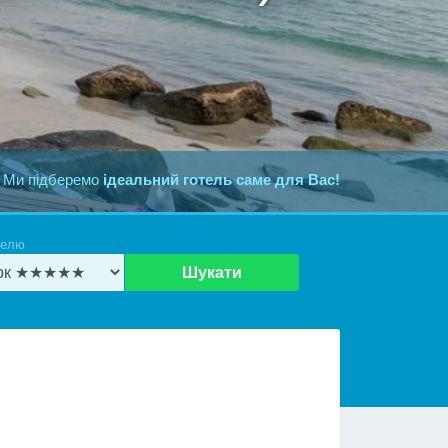
 Ми підберемо
ідеальний готель саме для Вас!
телю
Шукати