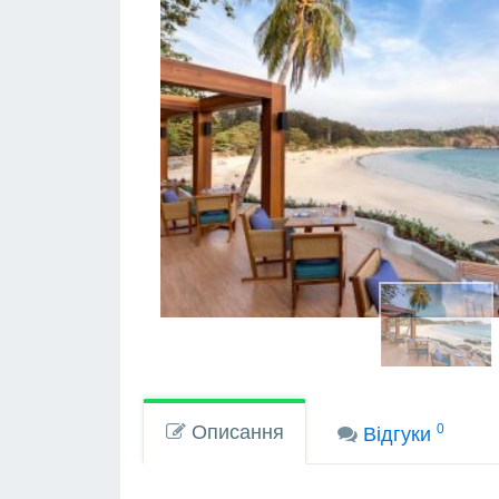
Описання
0
Вiдгуки