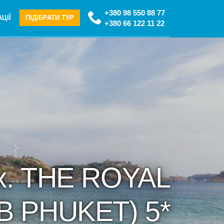
+380 98 550 88 77
ЦІЇ
ПІДІБРАТИ ТУР
+380 66 122 11 22
x. THE ROYAL
B PHUKET) 5*