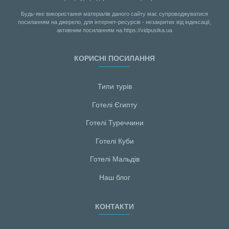
Будь-яке використання матеріалів даного сайту має супроводжуватися
посиланням на джерело, для інтернет-ресурсів - незакритих від індексації,
активним посиланням на https://vidpustka.ua
КОРИСНІ ПОСИЛАННЯ
Типи турів
Готелі Єгипту
Готелі Туреччини
Готелі Куби
Готелі Мальдiв
Наш блог
КОНТАКТИ