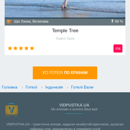
Домініканська республіка, Пунта Кана
91 %
Majestic Mirage 5*
Маджестик Мираж
n\a
УСI ГОТЕЛІ
ПО КРАIНАМ
Головна
›
Готелі
›
Індонезія
›
Готелі Бали
VIDPUSTKA.UA
Ми втілимо в життя Ваші мрії
VIDPUSTKA.UA – туристична агенція, надаємо незабутній відпочинок, шукаємо
найкращі тури, відправляємо в перевірені отелі!