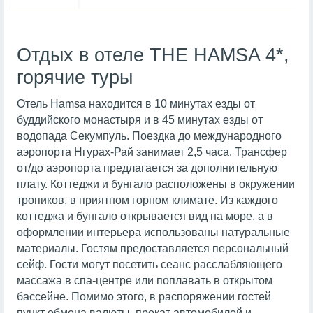
Отдых в отеле THE HAMSA 4*,
горячие туры
Отель Hamsa находится в 10 минутах езды от
буддийского монастыря и в 45 минутах езды от
водопада Секумпуль. Поездка до международного
аэропорта Нгурах-Рай занимает 2,5 часа. Трансфер
от/до аэропорта предлагается за дополнительную
плату. Коттеджи и бунгало расположены в окружении
тропиков, в приятном горном климате. Из каждого
коттеджа и бунгало открывается вид на море, а в
оформлении интерьера использованы натуральные
материалы. Гостям предоставляется персональный
сейф. Гости могут посетить сеанс расслабляющего
массажа в спа-центре или поплавать в открытом
бассейне. Помимо этого, в распоряжении гостей
пункт обмена валюты, прокат автомобилей и