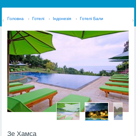
Головна
›
Готелі
›
Індонезія
›
Готелі Бали
Зе Хамса