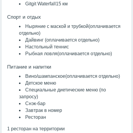
Gitgit Waterfall
15 км
Спорт и отдых
Ныряние с маской и трубкой
(оплачивается
отдельно)
Дайвинг
(оплачивается отдельно)
Настольный теннис
Рыбная ловля
(оплачивается отдельно)
Питание и напитки
Вино/шампанское
(оплачивается отдельно)
Детское меню
Специальные диетические меню (по
запросу)
Снэк-бар
Завтрак в номер
Ресторан
1 ресторан на территории