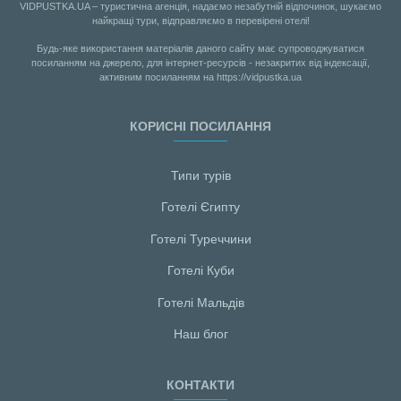
VIDPUSTKA.UA – туристична агенція, надаємо незабутній відпочинок, шукаємо
найкращі тури, відправляємо в перевірені отелі!
Будь-яке використання матеріалів даного сайту має супроводжуватися
посиланням на джерело, для інтернет-ресурсів - незакритих від індексації,
активним посиланням на https://vidpustka.ua
КОРИСНІ ПОСИЛАННЯ
Типи турів
Готелі Єгипту
Готелі Туреччини
Готелі Куби
Готелі Мальдiв
Наш блог
КОНТАКТИ