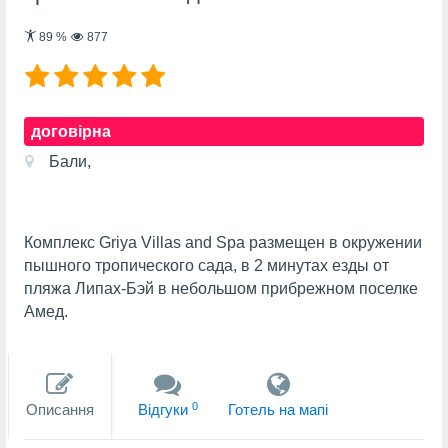
89
%
877
договірна
Бали,
Комплекс Griya Villas and Spa размещен в окружении
пышного тропического сада, в 2 минутах езды от
пляжа Липах-Бэй в небольшом прибрежном поселке
Амед.
0
Описання
Вiдгуки
Готель на мапi