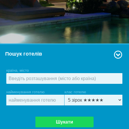
Пошук готелів
країна, місто
найменування готелю
клас готелю
Шукати