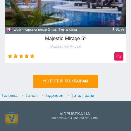
Домініканська республіка, Пунта Кана
91 %
Majestic Mirage 5*
Маджестик Мираж
n\a
УСI ГОТЕЛІ
ПО КРАIНАМ
Головна
›
Готелі
›
Індонезія
›
Готелі Бали
VIDPUSTKA.UA
Ми втілимо в життя Ваші мрії