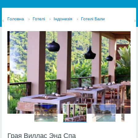
Головна
›
Готелі
›
Індонезія
›
Готелі Бали
Грая Виллас Энд Спа