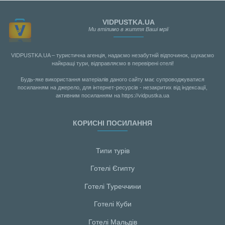
VIDPUSTKA.UA
Ми втілимо в життя Ваші мрії
VIDPUSTKA.UA – туристична агенція, надаємо незабутній відпочинок, шукаємо
найкращі тури, відправляємо в перевірені отелі!
Будь-яке використання матеріалів даного сайту має супроводжуватися
посиланням на джерело, для інтернет-ресурсів - незакритих від індексації,
активним посиланням на https://vidpustka.ua
КОРИСНІ ПОСИЛАННЯ
Типи турів
Готелі Єгипту
Готелі Туреччини
Готелі Куби
Готелі Мальдiв