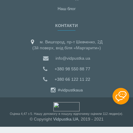
Наш блог
КОНТАКТИ
м. Вишгород, пр-т Шевченко, 2Д
(3й поверх, вхід біля «Маргарити»)
info@vidpustka.ua
+380 98 550 88 77
+380 66 122 11 22
#vidpustkaua
Оцiнка
4,47
з
5
. Нашу допомогу в пошуку відпочинку оцінили
112
людин(и).
© Copyright
Vidpustka.UA
, 2019 - 2021