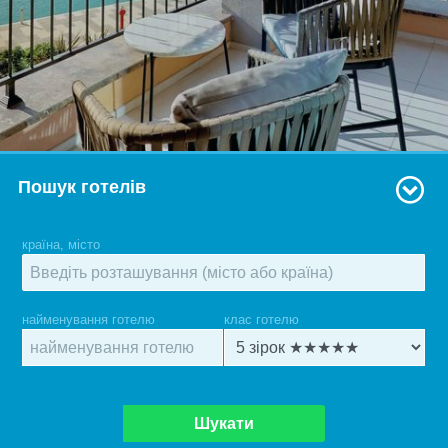
Пошук готелів
країна, місто
найменування готелю
клас готелю
Шукати