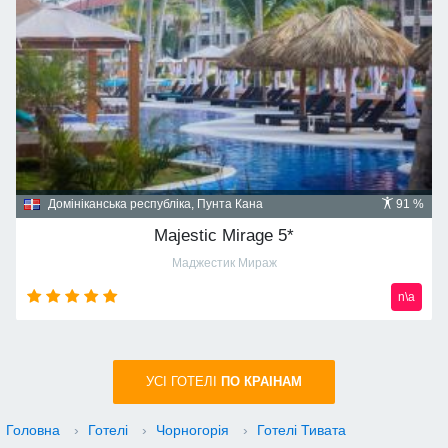
Домініканська республіка, Пунта Кана
91 %
Majestic Mirage 5*
Маджестик Мираж
n\a
УСI ГОТЕЛІ
ПО КРАIНАМ
Головна
›
Готелі
›
Чорногорія
›
Готелі Тивата