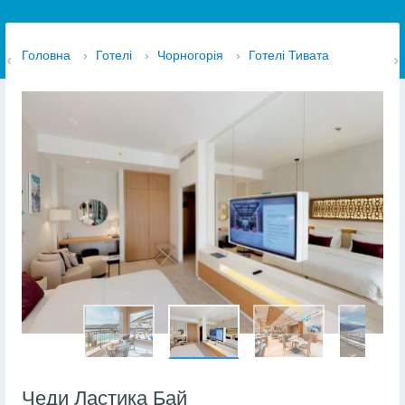
Головна
›
Готелі
›
Чорногорія
›
Готелі Тивата
Чеди Ластика Бай