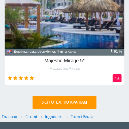
Домініканська республіка, Пунта Кана
91 %
Majestic Mirage 5*
Маджестик Мираж
n\a
УСI ГОТЕЛІ
ПО КРАIНАМ
Головна
›
Готелі
›
Індонезія
›
Готелі Бали