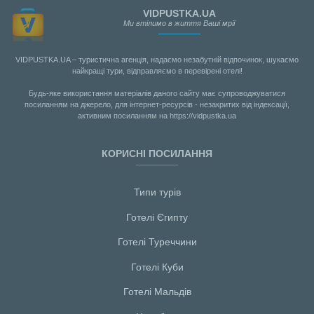
VIDPUSTKA.UA
Ми втілимо в життя Ваші мрії
VIDPUSTKA.UA – туристична агенція, надаємо незабутній відпочинок, шукаємо
найкращі тури, відправляємо в перевірені отелі!
Будь-яке використання матеріалів даного сайту має супроводжуватися
посиланням на джерело, для інтернет-ресурсів - незакритих від індексації,
активним посиланням на https://vidpustka.ua
КОРИСНІ ПОСИЛАННЯ
Типи турів
Готелі Єгипту
Готелі Туреччини
Готелі Куби
Готелі Мальдiв