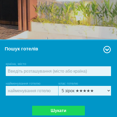
Пошук готелів
країна, місто
найменування готелю
клас готелю
Шукати