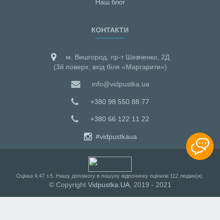
Наш блог
КОНТАКТИ
м. Вишгород, пр-т Шевченко, 2Д
(3й поверх, вхід біля «Маргарити»)
info@vidpustka.ua
+380 98 550 88 77
+380 66 122 11 22
#vidpustkaua
Оцiнка
4,47
з
5
. Нашу допомогу в пошуку відпочинку оцінили
112
людин(и).
© Copyright
Vidpustka.UA
, 2019 - 2021