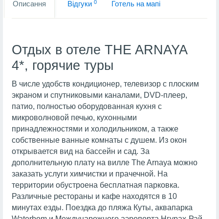
0
Описання
Вiдгуки
Готель на мапi
Отдых в отеле THE ARNAYA
4*, горячие туры
В числе удобств кондиционер, телевизор с плоским
экраном и спутниковыми каналами, DVD-плеер,
патио, полностью оборудованная кухня с
микроволновой печью, кухонными
принадлежностями и холодильником, а также
собственные ванные комнаты с душем. Из окон
открывается вид на бассейн и сад. За
дополнительную плату на вилле The Arnaya можно
заказать услуги химчистки и прачечной. На
территории обустроена бесплатная парковка.
Различные рестораны и кафе находятся в 10
минутах езды. Поездка до пляжа Куты, аквапарка
Waterbom и Междунарожного аэропорта Нгурах-Рай