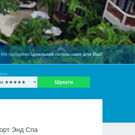
 Ми підберемо
ідеальний готель саме для Вас!
телю
Шукати
зорт Энд Спа