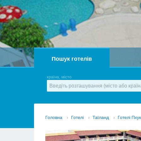
Пошук готелів
країна, місто
Головна
›
Готелі
›
Таїланд
›
Готелі Пху