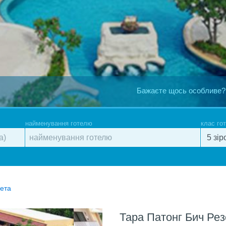
Бажаєте щось особливе?
найменування готелю
клас го
кета
Тара Патонг Бич Ре