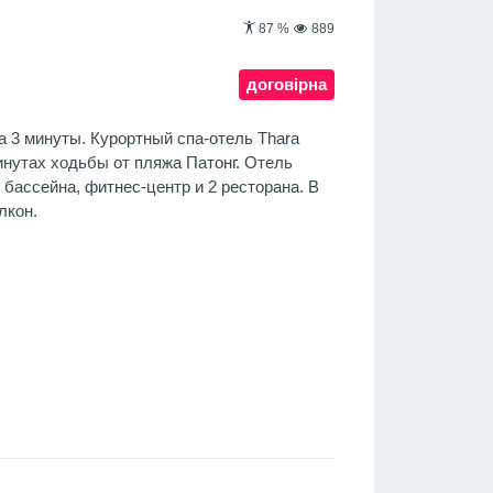
87
%
889
договірна
а 3 минуты. Курортный спа-отель Thara
инутах ходьбы от пляжа Патонг. Отель
 бассейна, фитнес-центр и 2 ресторана. В
лкон.