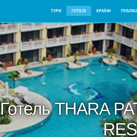
ТУРИ
ГОТЕЛІ
КРАЇНИ
ПУБЛІКА
Готель THARA P
RES