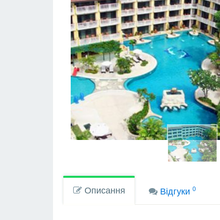
Описання
0
Вiдгуки