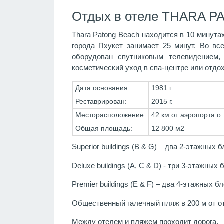
Отдых в отеле THARA P
Thara Patong Beach находится в 10 минутах
города Пхукет занимает 25 минут. Во вс
оборудован спутниковым телевидением,
косметический уход в спа-центре или отдо
Дата основания:
1981 г.
Реставрирован:
2015 г.
Месторасположение:
42 км от аэропорта о.
Общая площадь:
12 800 м2
Superior buildings (B & G) – два 2-этажных б
Deluxe buildings (A, C & D) - три 3-этажных 
Premier buildings (E & F) – два 4-этажных б
Общественный галечный пляж в 200 м от о
Между отелем и пляжем проходит дорога.