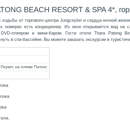
ATONG BEACH RESORT & SPA 4*, гор
 ходьбы от торгового центра Jungceylon и сердца ночной жизни
ех номерах есть кондиционер. Из окон открывается вид на с
 DVD-плеером и мини-баром. Гости отеля Thara Patong B
хнуть в спа-бассейне. Вы можете заказать экскурсии в туристич
 Пхукет, на пляже Патонг.
лока
блока
лока
теля.