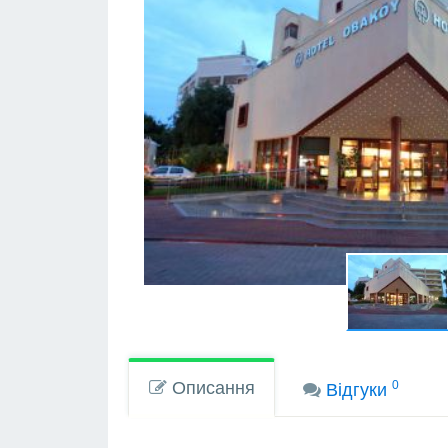
Описання
0
Вiдгуки