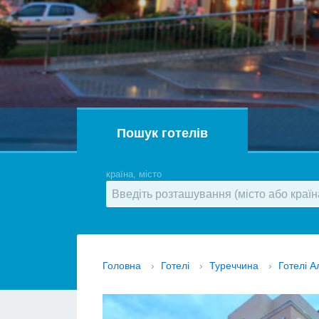
Пошук готелів
країна, місто
Головна
›
Готелі
›
Туреччина
›
Готелі А