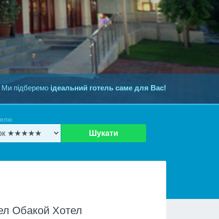
 Ми підберемо
ідеальний готель саме для Вас!
телю
Шукати
ел Обакой Хотел