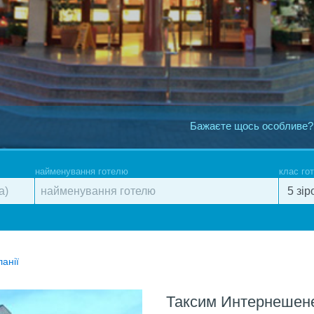
Бажаєте щось особливе?
найменування готелю
клас го
ланії
Таксим Интернешен