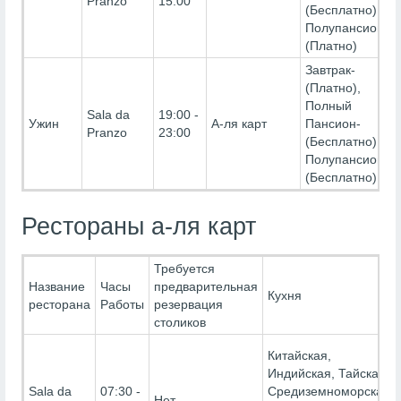
Pranzo
15:00
(Бесплатно),
Полупансион-
(Платно)
Завтрак-
(Платно),
Полный
Sala da
19:00 -
Ужин
А-ля карт
Пансион-
Pranzo
23:00
(Бесплатно),
Полупансион-
(Бесплатно)
Рестораны а-ля карт
Требуется
Название
Часы
предварительная
Кухня
ресторана
Работы
резервация
столиков
Китайская,
Индийская, Тайская,
Sala da
07:30 -
Средиземноморская,
Нет