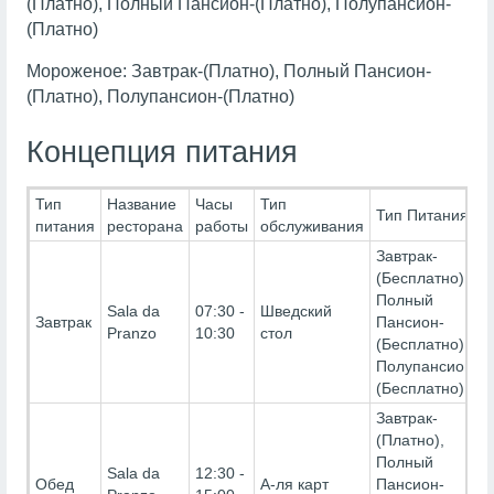
(Платно), Полный Пансион-(Платно), Полупансион-
(Платно)
Мороженое: Завтрак-(Платно), Полный Пансион-
(Платно), Полупансион-(Платно)
Концепция питания
Тип
Название
Часы
Тип
Тип Питания
питания
ресторана
работы
обслуживания
Завтрак-
(Бесплатно),
Полный
Sala da
07:30 -
Шведский
Завтрак
Пансион-
Pranzo
10:30
стол
(Бесплатно),
Полупансион-
(Бесплатно)
Завтрак-
(Платно),
Полный
Sala da
12:30 -
Обед
А-ля карт
Пансион-