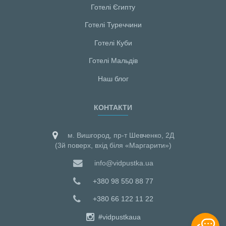
Готелі Єгипту
Готелі Туреччини
Готелі Куби
Готелі Мальдiв
Наш блог
КОНТАКТИ
м. Вишгород, пр-т Шевченко, 2Д
(3й поверх, вхід біля «Маргарити»)
info@vidpustka.ua
+380 98 550 88 77
+380 66 122 11 22
#vidpustkaua