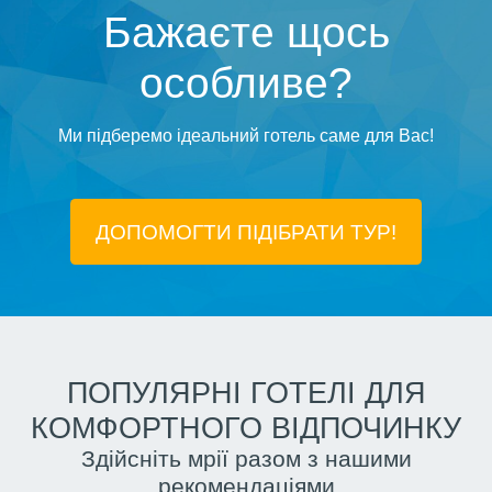
Бажаєте щось
особливе?
Ми підберемо ідеальний готель саме для Вас!
ДОПОМОГТИ ПІДIБРАТИ ТУР!
ПОПУЛЯРНІ ГОТЕЛІ ДЛЯ
КОМФОРТНОГО ВІДПОЧИНКУ
Здійсніть мрії разом з нашими
рекомендаціями