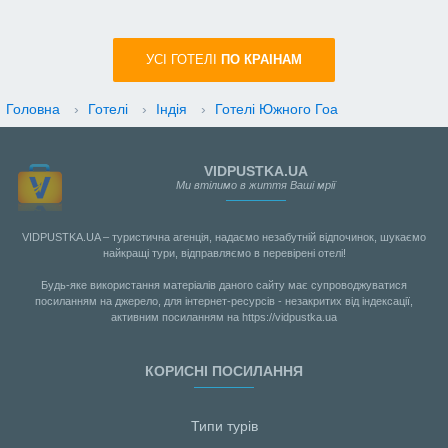
УСI ГОТЕЛІ
ПО КРАIНАМ
Головна
›
Готелі
›
Індія
›
Готелі Южного Гоа
VIDPUSTKA.UA
Ми втілимо в життя Ваші мрії
VIDPUSTKA.UA – туристична агенція, надаємо незабутній відпочинок, шукаємо
найкращі тури, відправляємо в перевірені отелі!
Будь-яке використання матеріалів даного сайту має супроводжуватися
посиланням на джерело, для інтернет-ресурсів - незакритих від індексації,
активним посиланням на https://vidpustka.ua
КОРИСНІ ПОСИЛАННЯ
Типи турів