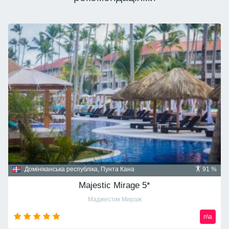
Домініканська республіка, Пунта Кана
91 %
Majestic Mirage 5*
Маджестик Мираж
n\a