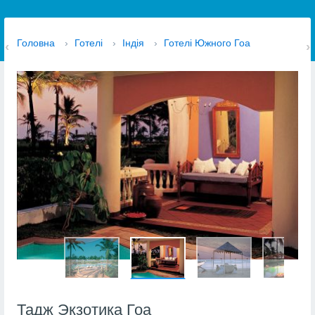
Головна
›
Готелі
›
Індія
›
Готелі Южного Гоа
Тадж Экзотика Гоа