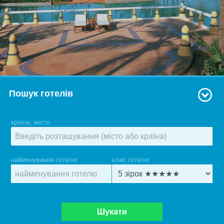
Пошук готелів
країна, місто
найменування готелю
клас готелю
Шукати