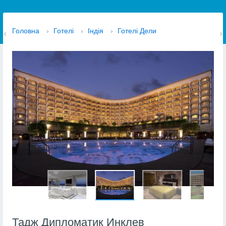
Головна
›
Готелі
›
Індія
›
Готелі Дели
Тадж Дипломатик Инклев