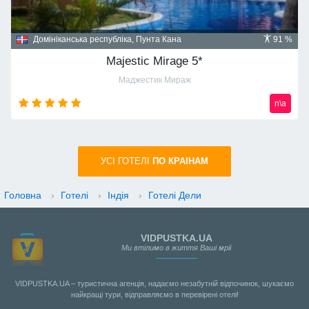
Домініканська республіка, Пунта Кана
91 %
Majestic Mirage 5*
Маджестик Мираж
n\a
УСI ГОТЕЛІ
ПО КРАIНАМ
Головна
›
Готелі
›
Індія
›
Готелі Дели
VIDPUSTKA.UA
Ми втілимо в життя Ваші мрії
VIDPUSTKA.UA – туристична агенція, надаємо незабутній відпочинок, шукаємо
найкращі тури, відправляємо в перевірені отелі!