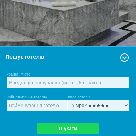
Пошук готелів
країна, місто
найменування готелю
клас готелю
Шукати