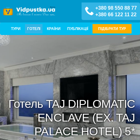
+380 98 550 88 77
+380 66 122 11 22
ТУРИ
ГОТЕЛІ
КРАЇНИ
ПУБЛІКАЦІЇ
ПІДІБРАТИ ТУР
Готель TAJ DIPLOMATIC
ENCLAVE (EX. TAJ
PALACE HOTEL) 5*