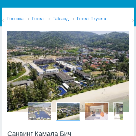
Головна
›
Готелі
›
Таїланд
›
Готелі Пхукета
Санвинг Камала Бич