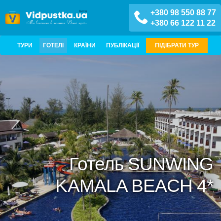
+380 98 550 88 77
+380 66 122 11 22
ТУРИ
ГОТЕЛІ
КРАЇНИ
ПУБЛІКАЦІЇ
ПІДІБРАТИ ТУР
Готель SUNWING
KAMALA BEACH 4*