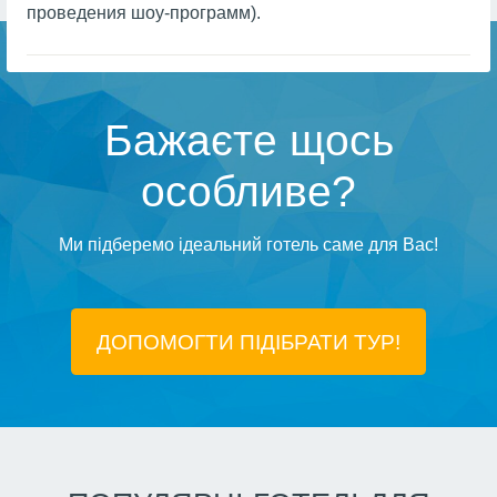
проведения шоу-программ).
Бажаєте щось
особливе?
Ми підберемо ідеальний готель саме для Вас!
ДОПОМОГТИ ПІДIБРАТИ ТУР!