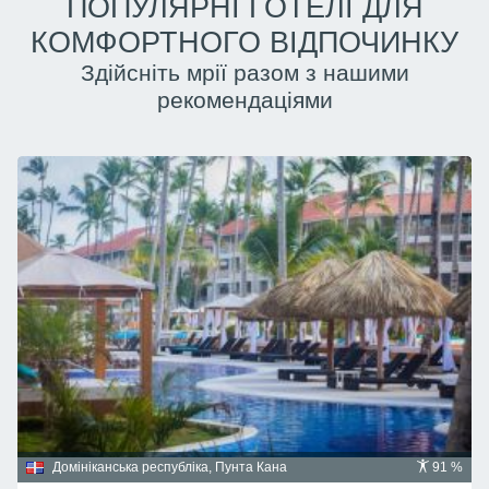
ПОПУЛЯРНІ ГОТЕЛІ ДЛЯ
КОМФОРТНОГО ВІДПОЧИНКУ
Здійсніть мрії разом з нашими
рекомендаціями
Домініканська республіка, Пунта Кана
91 %