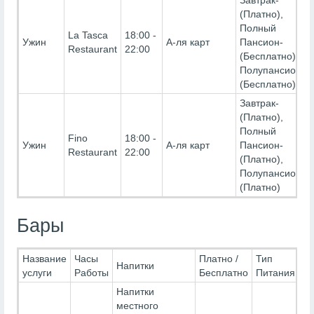
Завтрак-
(Платно),
Полный
La Tasca
18:00 -
Ужин
А-ля карт
Пансион-
Restaurant
22:00
(Бесплатно),
Полупансион-
(Бесплатно)
Завтрак-
(Платно),
Полный
Fino
18:00 -
Ужин
А-ля карт
Пансион-
Restaurant
22:00
(Платно),
Полупансион-
(Платно)
Бары
Название
Часы
Платно /
Тип
Напитки
услуги
Работы
Бесплатно
Питания
Напитки
местного