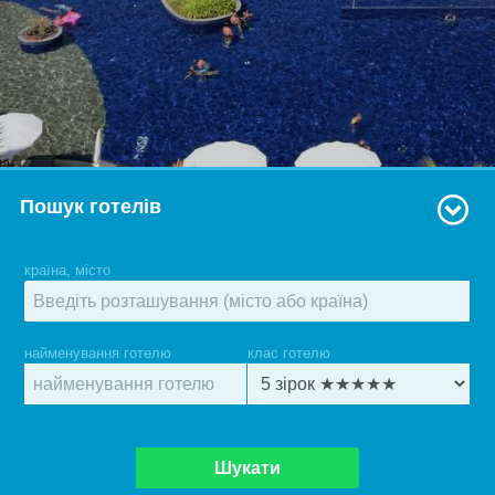
Пошук готелів
країна, місто
найменування готелю
клас готелю
Шукати