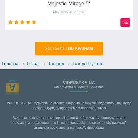
Majestic Mirage 5*
Маджестик Мираж
n\a
УСI ГОТЕЛІ
ПО КРАIНАМ
Головна
›
Готелі
›
Таїланд
›
Готелі Пхукета
VIDPUSTKA.UA
Ми втілимо в життя Ваші мрії
VIDPUSTKA.UA – туристична агенція, надаємо незабутній відпочинок, шукаємо
найкращі тури, відправляємо в перевірені отелі!
Будь-яке використання матеріалів даного сайту має супроводжуватися
посиланням на джерело, для інтернет-ресурсів - незакритих від індексації,
активним посиланням на https://vidpustka.ua