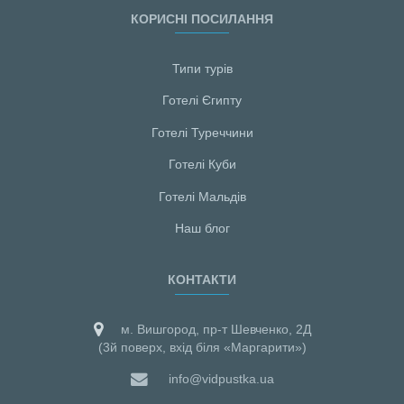
КОРИСНІ ПОСИЛАННЯ
Типи турів
Готелі Єгипту
Готелі Туреччини
Готелі Куби
Готелі Мальдiв
Наш блог
КОНТАКТИ
м. Вишгород, пр-т Шевченко, 2Д
(3й поверх, вхід біля «Маргарити»)
info@vidpustka.ua