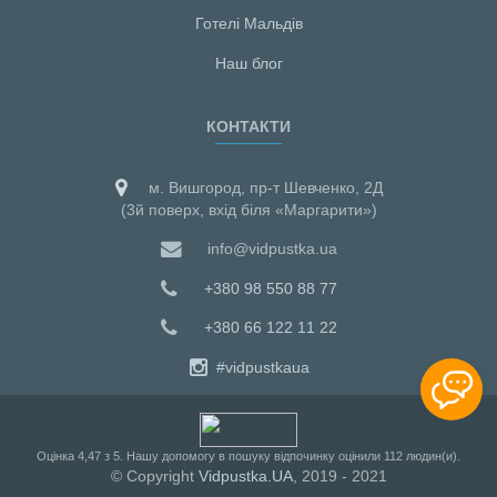
Готелі Мальдiв
Наш блог
КОНТАКТИ
м. Вишгород, пр-т Шевченко, 2Д
(3й поверх, вхід біля «Маргарити»)
info@vidpustka.ua
+380 98 550 88 77
+380 66 122 11 22
#vidpustkaua
Оцiнка
4,47
з
5
. Нашу допомогу в пошуку відпочинку оцінили
112
людин(и).
© Copyright
Vidpustka.UA
, 2019 - 2021