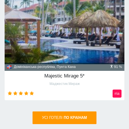
Домініканська республіка, Пунта Кана
91 %
Majestic Mirage 5*
Маджестик Мираж
n\a
УСI ГОТЕЛІ
ПО КРАIНАМ