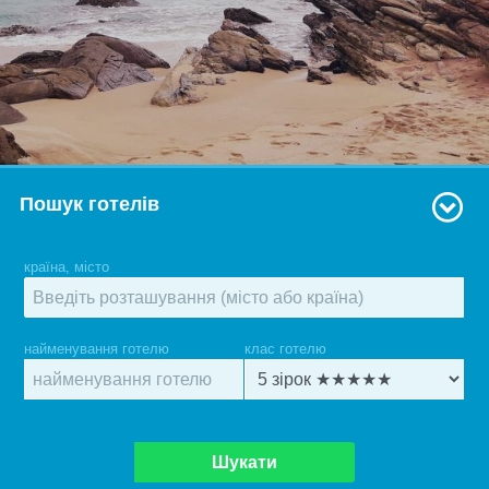
Пошук готелів
країна, місто
найменування готелю
клас готелю
Шукати