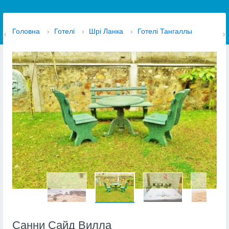
Головна
›
Готелі
›
Шрі Ланка
›
Готелі Тангаллы
Санни Сайд Вилла