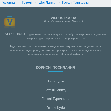
Головна
›
Готелі
›
Шрі Ланка
›
Готелі Тангаллы
VIDPUSTKA.UA
Ми втілимо в життя Ваші мрії
VIDPUSTKA.UA – туристична агенція, надаємо незабутній відпочинок, шукаємо
найкращі тури, відправляємо в перевірені отелі!
Будь-яке використання матеріалів даного сайту має супроводжуватися
посиланням на джерело, для інтернет-ресурсів - незакритих від індексації,
активним посиланням на https://vidpustka.ua
КОРИСНІ ПОСИЛАННЯ
Типи турів
Готелі Єгипту
Готелі Туреччини
Готелі Куби