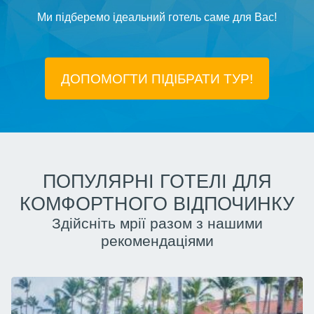
Ми підберемо ідеальний готель саме для Вас!
ДОПОМОГТИ ПІДIБРАТИ ТУР!
ПОПУЛЯРНІ ГОТЕЛІ ДЛЯ
КОМФОРТНОГО ВІДПОЧИНКУ
Здійсніть мрії разом з нашими
рекомендаціями