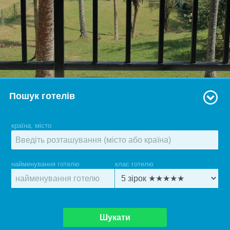
Пошук готелів
країна, місто
найменування готелю
клас готелю
Шукати