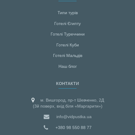
Типи турів
Готелі Єгипту
Готелі Туреччини
Готелі Куби
Готелі Мальдiв
Наш блог
КОНТАКТИ
м. Вишгород, пр-т Шевченко, 2Д
(3й поверх, вхід біля «Маргарити»)
info@vidpustka.ua
+380 98 550 88 77