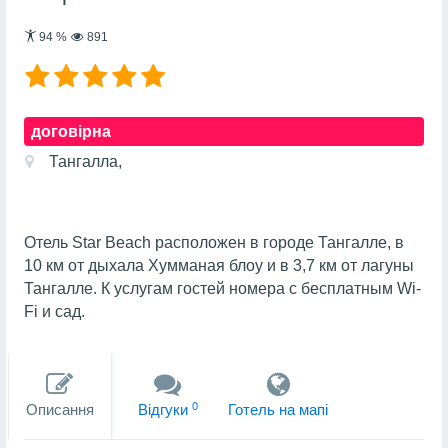
94
%
891
договірна
Тангалла,
Отель Star Beach расположен в городе Тангалле, в
10 км от дыхала Хумманая блоу и в 3,7 км от лагуны
Тангалле. К услугам гостей номера с бесплатным Wi-
Fi и сад.
0
Описання
Вiдгуки
Готель на мапi