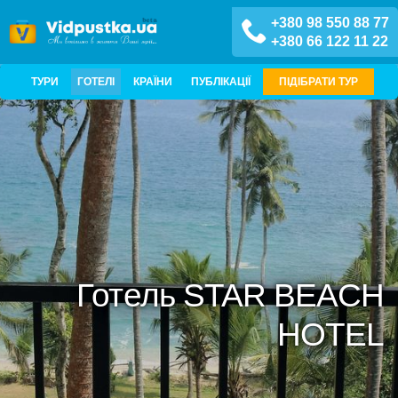
+380 98 550 88 77
+380 66 122 11 22
ТУРИ
ГОТЕЛІ
КРАЇНИ
ПУБЛІКАЦІЇ
ПІДІБРАТИ ТУР
Готель STAR BEACH
HOTEL