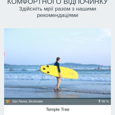
КОМФОРТНОГО ВІДПОЧИНКУ
Здійсніть мрії разом з нашими
рекомендаціями
Домініканська республіка, Пунта Кана
91 %
Majestic Mirage 5*