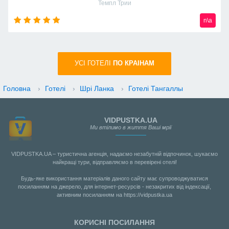
Маджестик Мираж
n\a
УСI ГОТЕЛІ
ПО КРАIНАМ
Головна
›
Готелі
›
Шрі Ланка
›
Готелі Тангаллы
VIDPUSTKA.UA
Ми втілимо в життя Ваші мрії
VIDPUSTKA.UA – туристична агенція, надаємо незабутній відпочинок, шукаємо
найкращі тури, відправляємо в перевірені отелі!
Будь-яке використання матеріалів даного сайту має супроводжуватися
посиланням на джерело, для інтернет-ресурсів - незакритих від індексації,
активним посиланням на https://vidpustka.ua
КОРИСНІ ПОСИЛАННЯ