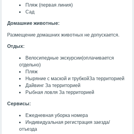
Пляж (первая линия)
Сад
Домашние животные:
Размещение домашних животных не допускается.
Отдых:
Велосипедные экскурсии
(оплачивается
отдельно)
Пляж
Ныряние с маской и трубкой
За территорией
Дайвинг
За территорией
Рыбная ловля
За территорией
Сервисы:
Ежедневная уборка номера
Индивидуальная регистрация заезда/
отъезда