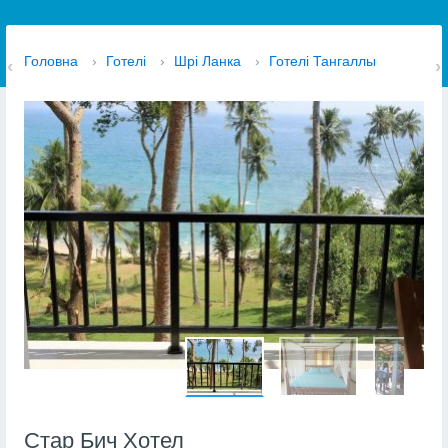
Головна
›
Готелі
›
Шрі Ланка
›
Готелі Тангаллы
Стар Бич Хотел