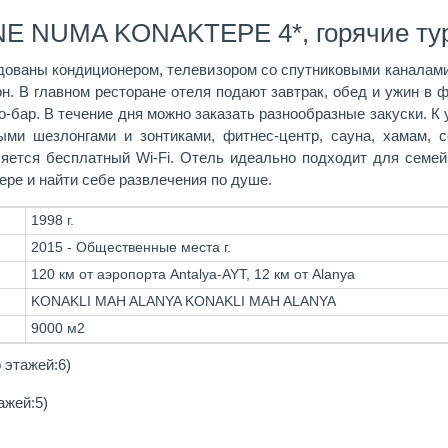
NE NUMA KONAKTEPE 4*, горячие ту
дованы кондиционером, телевизором со спутниковыми каналами
н. В главном ресторане отеля подают завтрак, обед и ужин в 
ко-бар. В течение дня можно заказать разнообразные закуски. 
ыми шезлонгами и зонтиками, фитнес-центр, сауна, хамам, 
яется бесплатный Wi-Fi. Отель идеально подходит для семей
ре и найти себе развлечения по душе.
1998 г.
2015 - Общественные места г.
120 км от аэропорта Antalya-AYT, 12 км от Alanya
KONAKLI MAH ALANYA KONAKLI MAH ALANYA
9000 м2
 этажей:6)
ажей:5)