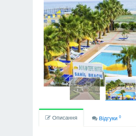
Описання
0
Вiдгуки