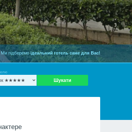
 Ми підберемо
ідеальний готель саме для Вас!
телю
Шукати
нактере