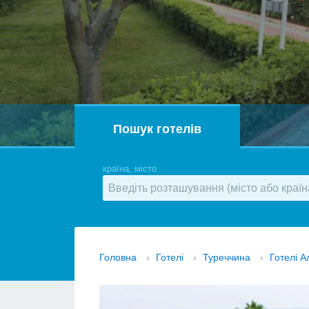
Пошук готелів
країна, місто
Головна
›
Готелі
›
Туреччина
›
Готелі А