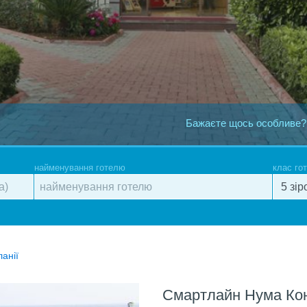
Бажаєте щось особливе?
найменування готелю
клас го
ланії
Смартлайн Нума Ко